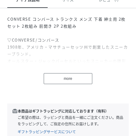
CONVERSE コンバース トランクス メンズ 下着 紳士用 2枚
セット 2枚組み 前開き 2P 2枚組み
▽CONVERSE/コンバース
1908年、アメリカ・マサチューセッツ州で創業したスニーカ
ーブランド。
オールスター・ジャックパーセルといったスニーカーの雛形
とも言えるモデルを多く開発し、日本そして世界中で愛され
ている。
more
CONVERSEのアパレルアイテムやバッグは、シューズが日本
で広まった後に製造された。
当初はカジュアルアイテムとして国内有名ショップで販売さ
れていたが、近年のスポーツ・ストリートファッションの流
行で人気が沸騰。
redeem
本商品はギフトラッピングに対応しております（有料）
国内の高級百貨店にもオンリーショップを構えるなど、ブラ
ご希望の際は、ラッピングと商品を一緒にご注文ください。商品
ンドが高く評価されている。
をラッピングして、ご指定の住所にお届けします。
ギフトラッピングサービスについて