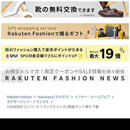
Rakuten Fashion
marukawa (マルカワ)
インナー・ルームウェア
navigate_next
navigate_next
navigate_next
ボクサーパンツ・トランクス
navigate_next
CONVERSE コンバース トランクス メンズ 2枚組 セット 紳士 下着