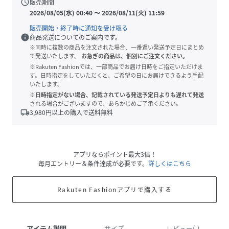
schedule
販売期間
2026/08/05(水) 00:40
〜
2026/08/11(火) 11:59
販売開始・終了時に通知を受け取る
info
商品発送についてのご案内です。
※同時に複数の商品を注文された場合、一番遅い発送予定日にまとめ
て発送いたします。
お急ぎの商品は、個別にご注文ください。
※Rakuten Fashionでは、一部商品でお届け日時をご指定いただけま
す。日時指定をしていただくと、ご希望の日にお届けできるよう手配
いたします。
※日時指定がない場合、記載されている発送予定日よりも遅れて発送
される場合がございますので、あらかじめご了承ください。
local_shipping
3,980
円以上の購入で送料無料
アプリならポイント最大3倍！
毎月エントリー＆条件達成が必要です。
詳しくはこちら
Rakuten Fashionアプリで購入する
アイテム説明
サイズ
レビュー(-)