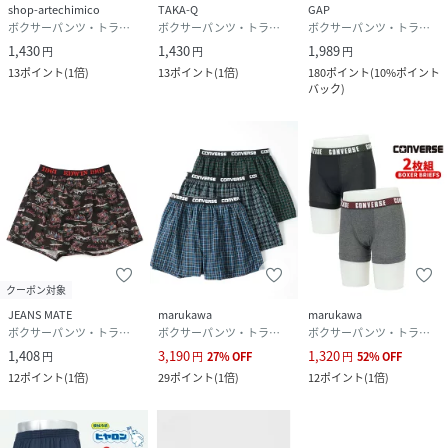
※セールは予告なく終了させていただく場合もあります。
shop-artechimico
TAKA-Q
GAP
ボクサーパンツ・トランクス
ボクサーパンツ・トランクス
ボクサーパンツ・トランクス
1,430
1,430
1,989
円
円
円
性別タイプ
メンズ
13
ポイント
(
1倍
)
13
ポイント
(
1倍
)
180
ポイント
(
10%ポイント
バック
)
原産国
中国
素材
・綿100%
サイズ
M、L、LL
品番
PJ3894_782
(
782-169-0041-37-29 PJ3894
)
クーポン対象
JEANS MATE
marukawa
marukawa
ボクサーパンツ・トランクス
ボクサーパンツ・トランクス
ボクサーパンツ・トランクス
1,408
3,190
1,320
円
円
27
%
OFF
円
52
%
OFF
12
ポイント
(
1倍
)
29
ポイント
(
1倍
)
12
ポイント
(
1倍
)