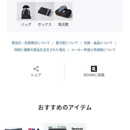
▽素材
軽くて柔らかい素材を使用。
プレーンな表情。 ベーシックな雰囲気。
サラッとした肌触り、心地良く伸縮する生地で、穿き心地も
バッグ
ボックス
風呂敷
抜群です
▽デザイン
発送日・在庫表記について
置き配について
交換・返品について
日本人の体型に合わせてサイジングした、スタンダードフィ
同時に複数の商品を注文された場合
メーカー希望小売価格について
ットになっています。
ウエストゴムに小さなブランドロゴ、ブランド感をさりげな
く上げています。
カラーの異なる2枚組み、実用的な前開き仕様。
シェア
ROOMに投稿
marukawa/マルカワ
ベーシックな”デイリーウェア”からトレンドの”カジュアル
ウェア”まで、日々のファッションを彩るお気に入りの一着
おすすめのアイテム
を。
機能を備えた”スポーツウェア”からスタンダードな”アウト
ドアウェア”まで休日のライフスタイルを楽しむ一着をプチ
プライスで提案します｡