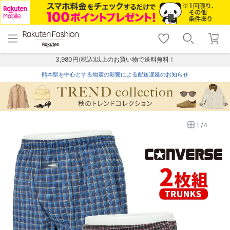
menu
home
search
favorite_border
shopping_cart
lock_outline
メニュー
トップ
検索
お気に入り
カート
ログイン
3,980円(税込)以上のお買い物で送料無料！
熊本県を中心とする地震の影響による配送遅延のお知らせ
1
/
4