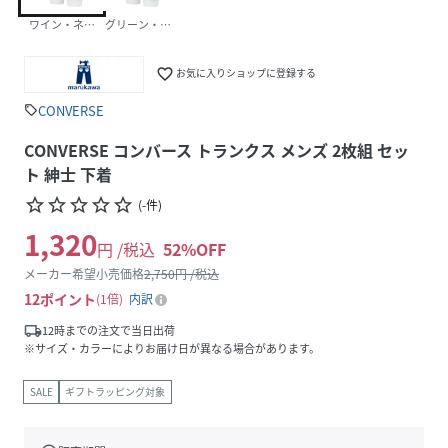
ワイン・ネイビー
グリーン・ワイン
favorite_border
お気に入りショップに登録する
CONVERSE
sell
CONVERSE コンバース トランクス メンズ 2枚組 セッ
ト 紳士 下着
star_border
star_border
star_border
star_border
star_border
(
-
件
)
1,320
円 /税込
52
%OFF
メーカー希望小売価格
2,750
円 /税込
12
ポイント
1倍
内訳
local_shipping
12時までの注文で当日出荷
※サイズ・カラーによりお届け日が異なる場合があります。
SALE
ギフトラッピング対象