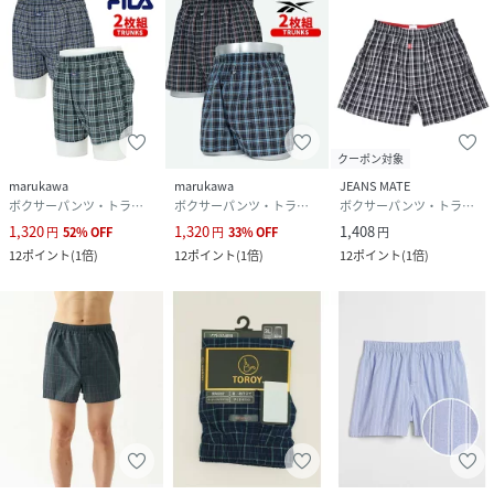
▽お買い物をお楽しみいただく為に
■商品のお気に入り登録（ハートマークをクリック）
完売カラーの再入荷通知や、在庫ラスト１点の通知、セール
の通知を受け取ることができます。
クーポン対象
marukawa
marukawa
JEANS MATE
■ブランドのお気に入り登録
ボクサーパンツ・トランクス
ボクサーパンツ・トランクス
ボクサーパンツ・トランクス
新商品がUPされたり売り切れ商品が再入荷したときなど、い
1,320
1,320
1,408
円
52
%
OFF
円
33
%
OFF
円
ち早くブランドのお得な情報を受け取ることができます。
12
ポイント
(
1倍
)
12
ポイント
(
1倍
)
12
ポイント
(
1倍
)
※掲載画像の商品の色味は、サンプル撮影であることや屋外
や屋内の光の照射や角度により実物と色味が異なる場合がご
ざいます
また表示のサイズ感と実物は若干異なる場合もございますの
で、予めご了承ください。
※他のキャンペーンにより、期間中に価格が変動する場合が
あります。