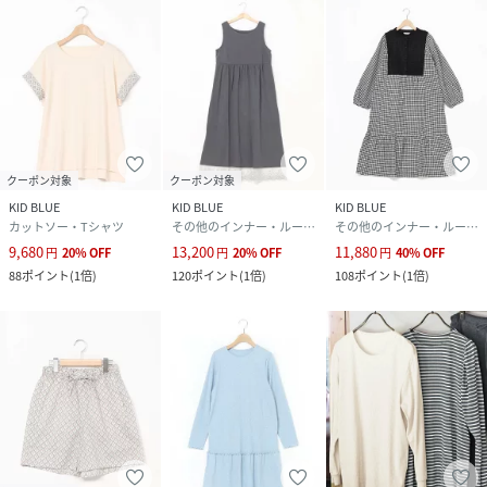
クーポン対象
クーポン対象
KID BLUE
KID BLUE
KID BLUE
カットソー・Tシャツ
その他のインナー・ルームウェア
その他のインナー・ルームウェア
9,680
13,200
11,880
円
20
%
OFF
円
20
%
OFF
円
40
%
OFF
88
ポイント
(
1倍
)
120
ポイント
(
1倍
)
108
ポイント
(
1倍
)