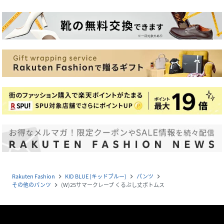
Rakuten Fashion
KID BLUE (キッドブルー)
パンツ
navigate_next
navigate_next
navigate_next
その他のパンツ
(W)25サマークレープ くるぶし丈ボトムス
navigate_next