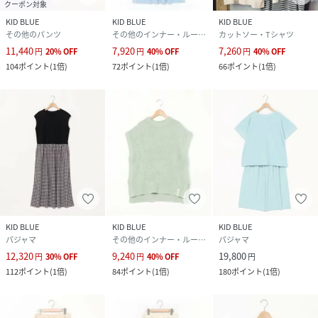
クーポン対象
KID BLUE
KID BLUE
KID BLUE
その他のパンツ
その他のインナー・ルームウェア
カットソー・Tシャツ
11,440
7,920
7,260
円
20
%
OFF
円
40
%
OFF
円
40
%
OFF
104
ポイント
(
1倍
)
72
ポイント
(
1倍
)
66
ポイント
(
1倍
)
KID BLUE
KID BLUE
KID BLUE
パジャマ
その他のインナー・ルームウェア
パジャマ
12,320
9,240
19,800
円
30
%
OFF
円
40
%
OFF
円
112
ポイント
(
1倍
)
84
ポイント
(
1倍
)
180
ポイント
(
1倍
)