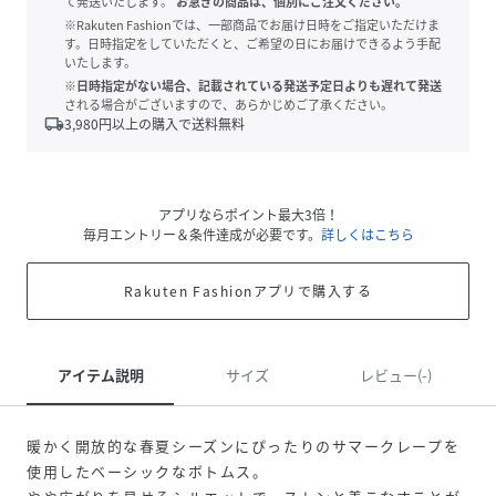
て発送いたします。
お急ぎの商品は、個別にご注文ください。
※Rakuten Fashionでは、一部商品でお届け日時をご指定いただけま
す。日時指定をしていただくと、ご希望の日にお届けできるよう手配
いたします。
※日時指定がない場合、記載されている発送予定日よりも遅れて発送
される場合がございますので、あらかじめご了承ください。
local_shipping
3,980
円以上の購入で送料無料
アプリならポイント最大3倍！
毎月エントリー＆条件達成が必要です。
詳しくはこちら
Rakuten Fashionアプリで購入する
アイテム説明
サイズ
レビュー(-)
暖かく開放的な春夏シーズンにぴったりのサマークレープを
使用したベーシックなボトムス。