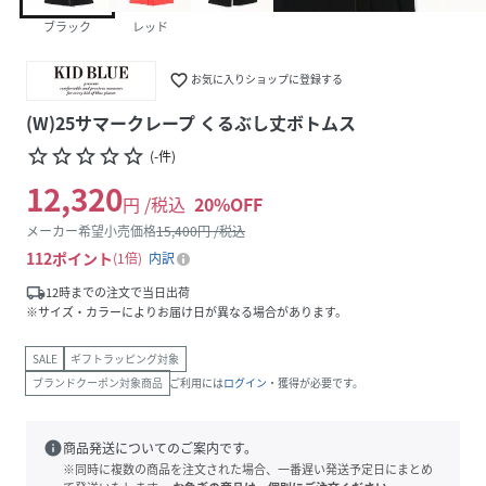
ブラック
レッド
favorite_border
お気に入りショップに登録する
(W)25サマークレープ くるぶし丈ボトムス
star_border
star_border
star_border
star_border
star_border
(
-
件
)
12,320
円 /税込
20
%OFF
メーカー希望小売価格
15,400
円 /税込
112
ポイント
1倍
内訳
local_shipping
12時までの注文で当日出荷
※サイズ・カラーによりお届け日が異なる場合があります。
SALE
ギフトラッピング対象
ブランドクーポン対象商品
ご利用には
ログイン
・獲得が必要です。
info
商品発送についてのご案内です。
※同時に複数の商品を注文された場合、一番遅い発送予定日にまとめ