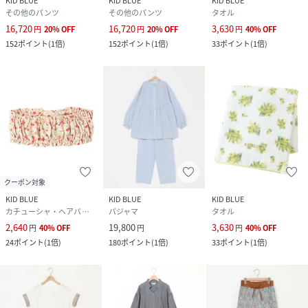
KID BLUE
KID BLUE
KID BLUE
その他のパンツ
その他のパンツ
タオル
16,720
16,720
3,630
円
20
%
OFF
円
20
%
OFF
円
40
%
OFF
152
ポイント
(
1倍
)
152
ポイント
(
1倍
)
33
ポイント
(
1倍
)
クーポン対象
KID BLUE
KID BLUE
KID BLUE
カチューシャ・ヘアバンド
パジャマ
タオル
2,640
19,800
3,630
円
40
%
OFF
円
円
40
%
OFF
24
ポイント
(
1倍
)
180
ポイント
(
1倍
)
33
ポイント
(
1倍
)