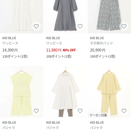
KID BLUE
KID BLUE
KID BLUE
ワンピース
ワンピース
その他のパンツ
14,300
11,880
20,900
円
円
40
%
OFF
円
130
ポイント
(
1倍
)
108
ポイント
(
1倍
)
190
ポイント
(
1倍
)
クーポン対象
KID BLUE
KID BLUE
KID BLUE
パジャマ
パジャマ
パジャマ