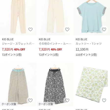
KID BLUE
KID BLUE
KID BLUE
ジャージ・スウェットパンツ
その他のインナー・ルームウェア
カットソー・Tシャツ
7,920
7,920
12,100
円
40
%
OFF
円
40
%
OFF
円
72
ポイント
(
1倍
)
72
ポイント
(
1倍
)
110
ポイント
(
1倍
)
クーポン対象
クーポン対象