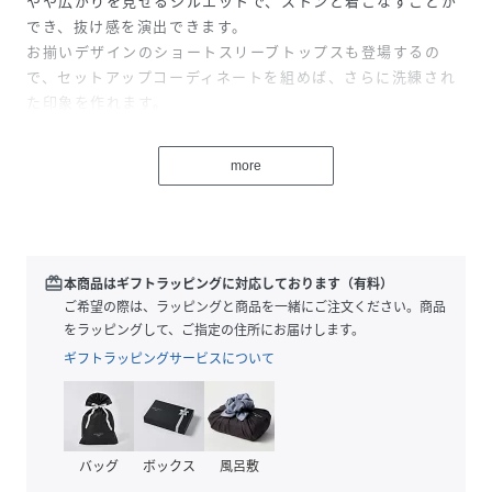
やや広がりを見せるシルエットで、ストンと着こなすことが
でき、抜け感を演出できます。
お揃いデザインのショートスリーブトップスも登場するの
で、セットアップコーディネートを組めば、さらに洗練され
た印象を作れます。
性別タイプ
レディース
more
原産国
中国
素材
本体:コットン52%
キュプラ48%
redeem
本商品はギフトラッピングに対応しております（有料）
ご希望の際は、ラッピングと商品を一緒にご注文ください。商品
サイズ
M
をラッピングして、ご指定の住所にお届けします。
ギフトラッピングサービスについて
クリーニング
手洗い可
品番
PJ3338_KRBP573
(
KRBP573-390-06 PJ3338
)
バッグ
ボックス
風呂敷