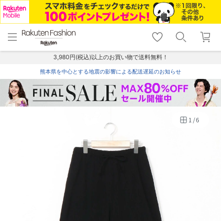
menu
home
search
favorite_border
shopping_cart
lock_outline
メニュー
トップ
検索
お気に入り
カート
ログイン
3,980円(税込)以上のお買い物で送料無料！
熊本県を中心とする地震の影響による配送遅延のお知らせ
1
/
6