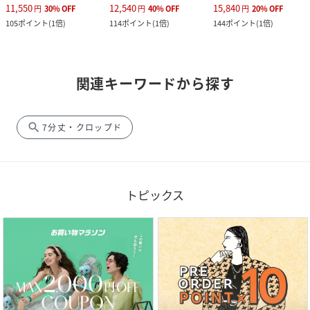
11,550
12,540
15,840
円
30
%
OFF
円
40
%
OFF
円
20
%
OFF
105
ポイント
(
1倍
)
114
ポイント
(
1倍
)
144
ポイント
(
1倍
)
関連キーワードから探す
search
7分丈・クロップド
トピックス