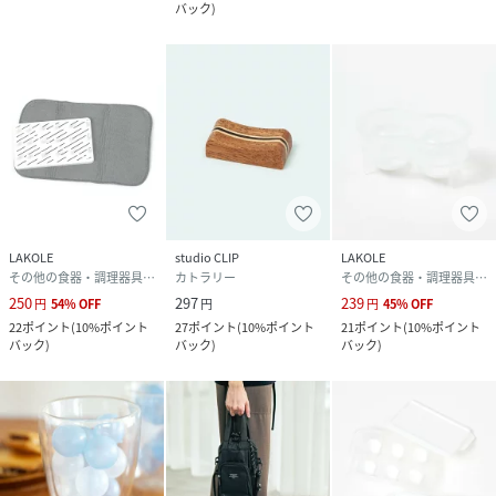
バック
)
LAKOLE
studio CLIP
LAKOLE
その他の食器・調理器具・キッチン用品
カトラリー
その他の食器・調理器具・キッチン用品
250
297
239
円
54
%
OFF
円
円
45
%
OFF
22
ポイント
(
10%ポイント
27
ポイント
(
10%ポイント
21
ポイント
(
10%ポイント
バック
)
バック
)
バック
)