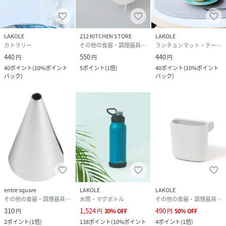
LAKOLE
212 KITCHEN STORE
LAKOLE
カトラリー
その他の食器・調理器具・キッチン用品
ランチョンマット・テーブルクロス
440
550
440
円
円
円
40
ポイント
(
10%ポイント
5
ポイント
(
1倍
)
40
ポイント
(
10%ポイント
バック
)
バック
)
entre square
LAKOLE
LAKOLE
その他の食器・調理器具・キッチン用品
水筒・マグボトル
その他の食器・調理器具・キッチン用品
310
1,524
490
円
円
30
%
OFF
円
50
%
OFF
2
ポイント
(
1倍
)
138
ポイント
(
10%ポイント
4
ポイント
(
1倍
)