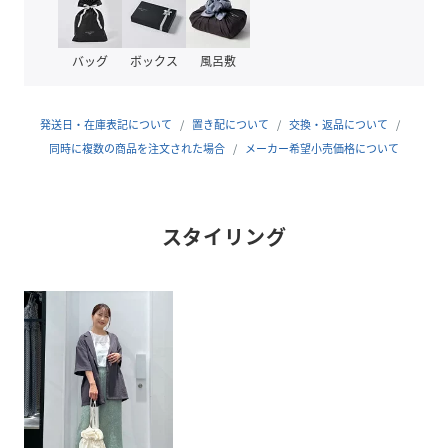
楽天品番：AH1772
・ワンタッチポータブルタンブラー[750ml]
バッグ
ボックス
風呂敷
ブランド品番：993446
楽天品番：KK8187
発送日・在庫表記について
置き配について
交換・返品について
▼キャップのスペアはこちら
同時に複数の商品を注文された場合
メーカー希望小売価格について
ブランド品番：310070
楽天品番：PF3552
スタイリング
▼持ち運びに便利なハンドルタイプ(交換用)はこちら
ブランド品番：310069
楽天品番：PH3866
▼専用のボトルホルダーはこちら
ブランド品番：113692
楽天品番：MA0041
性別タイプ
ユニセックス