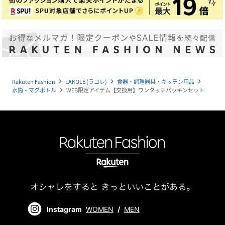
Rakuten Fashion
LAKOLE (ラコレ)
食器・調理器具・キッチン用品
navigate_next
navigate_next
navigate_next
水筒・マグボトル
WEB限定アイテム【交換用】ワンタッチパッキンセット
navigate_next
Instagram
WOMEN
/
MEN