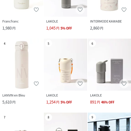
Francfranc
LAKOLE
INTERMODE KAWABE
1,980
1,045
2,860
円
円
5
%
OFF
円
4
5
6
LANVIN en Bleu
LAKOLE
LAKOLE
5,610
1,254
891
円
円
5
%
OFF
円
46
%
OFF
7
8
9