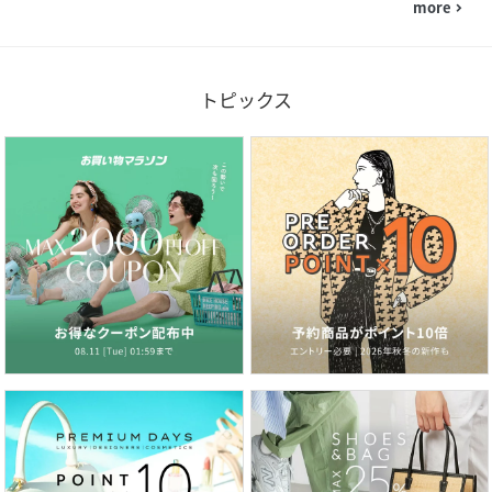
more
navigate_next
トピックス