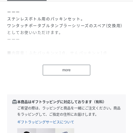
ーーー
ステンレスボトル用のパッキンセット。
ワンタッチポータブルタンブラーシリーズのスペア(交換用)
としてお使いいただけます。
ーーー
■内容量：ふたパッキン×1点、せんパッキン×1点
※こちらのページからはパッキンのみお選びいただけます。
more
ボトル本体、キャップは別売りです。
▼専用ボトル本体はこちら
・ワンタッチポータブルタンブラー[350ml]
ブランド品番：876155
redeem
本商品はギフトラッピングに対応しております（有料）
楽天品番：AH0171
ご希望の際は、ラッピングと商品を一緒にご注文ください。商品
をラッピングして、ご指定の住所にお届けします。
・ワンタッチポータブルタンブラー[500ml]
ギフトラッピングサービスについて
ブランド品番：876156