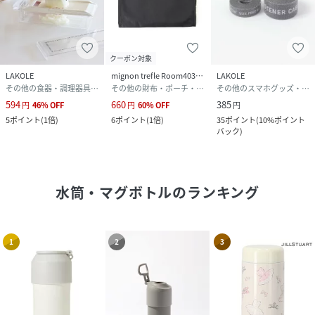
クーポン対象
LAKOLE
mignon trefle Room403 selected
LAKOLE
その他の食器・調理器具・キッチン用品
その他の財布・ポーチ・ケース
その他のスマホグッズ・オーディオ機器
594
660
385
円
46
%
OFF
円
60
%
OFF
円
5
ポイント
(
1倍
)
6
ポイント
(
1倍
)
35
ポイント
(
10%ポイント
バック
)
水筒・マグボトル
のランキング
1
2
3