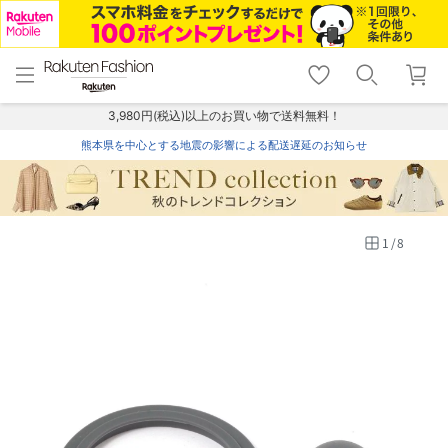
menu
home
search
favorite_border
shopping_cart
lock_outline
メニュー
トップ
検索
お気に入り
カート
ログイン
3,980円(税込)以上のお買い物で送料無料！
熊本県を中心とする地震の影響による配送遅延のお知らせ
1
/
8