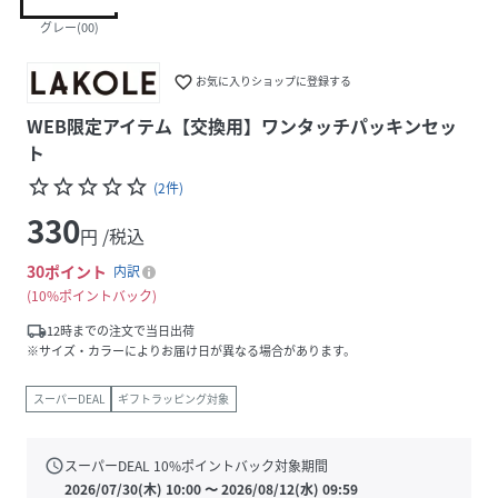
グレー(00)
favorite_border
お気に入りショップに登録する
WEB限定アイテム【交換用】ワンタッチパッキンセッ
ト
star_border
star_border
star_border
star_border
star_border
(
2
件
)
330
円 /税込
30
ポイント
内訳
10%ポイントバック
local_shipping
12時までの注文で当日出荷
※サイズ・カラーによりお届け日が異なる場合があります。
スーパーDEAL
ギフトラッピング対象
schedule
スーパーDEAL
10
%ポイントバック対象期間
2026/07/30(木) 10:00
〜
2026/08/12(水) 09:59