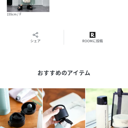
素材
パッキン:シリコーンゴム
155cm / Ｆ
サイズ
Ｆ
品番
PJ2153_310068
(
310068-00-09 PJ2153
)
シェア
ROOMに投稿
おすすめのアイテム