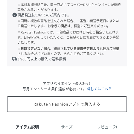
※本対象期間終了後、同一商品にてスーパーDEALキャンペーンが継続
実施されることがあります。
info
商品発送についてのご案内です。
※同時に複数の商品を注文された場合、一番遅い発送予定日にまとめ
て発送いたします。
お急ぎの商品は、個別にご注文ください。
※Rakuten Fashionでは、一部商品でお届け日時をご指定いただけま
す。日時指定をしていただくと、ご希望の日にお届けできるよう手配
いたします。
※日時指定がない場合、記載されている発送予定日よりも遅れて発送
される場合がございますので、あらかじめご了承ください。
local_shipping
3,980
円以上の購入で送料無料
アプリならポイント最大3倍！
毎月エントリー＆条件達成が必要です。
詳しくはこちら
Rakuten Fashionアプリで購入する
アイテム説明
サイズ
レビュー(2)