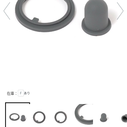
在庫：
Ｆ
あり