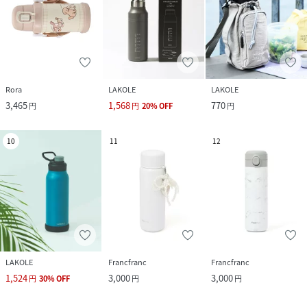
Rora
LAKOLE
LAKOLE
3,465
1,568
770
円
円
20
%
OFF
円
10
11
12
LAKOLE
Francfranc
Francfranc
1,524
3,000
3,000
円
30
%
OFF
円
円