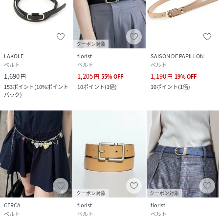
クーポン対象
LAKOLE
florist
SAISON DE PAPILLON
ベルト
ベルト
ベルト
1,690
1,205
1,190
円
円
55
%
OFF
円
19
%
OFF
153
ポイント
(
10%ポイント
10
ポイント
(
1倍
)
10
ポイント
(
1倍
)
バック
)
クーポン対象
クーポン対象
CERCA
florist
florist
ベルト
ベルト
ベルト