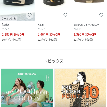
クーポン対象
florist
F.S.B
SAISON DE PAPILLON
ベルト
ベルト
ベルト
1,183
2,464
1,390
円
20
%
OFF
円
30
%
OFF
円
30
%
OFF
10
ポイント
(
1倍
)
22
ポイント
(
1倍
)
12
ポイント
(
1倍
)
トピックス