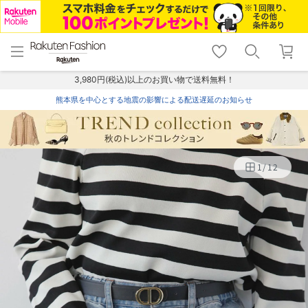
menu
home
search
favorite_border
shopping_cart
lock_outline
メニュー
トップ
検索
お気に入り
カート
ログイン
3,980円(税込)以上のお買い物で送料無料！
熊本県を中心とする地震の影響による配送遅延のお知らせ
1
/
12