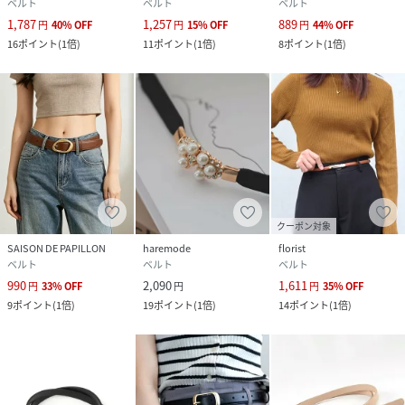
ベルト
ベルト
ベルト
1,787
1,257
889
円
40
%
OFF
円
15
%
OFF
円
44
%
OFF
16
ポイント
(
1倍
)
11
ポイント
(
1倍
)
8
ポイント
(
1倍
)
クーポン対象
SAISON DE PAPILLON
haremode
florist
ベルト
ベルト
ベルト
990
2,090
1,611
円
33
%
OFF
円
円
35
%
OFF
9
ポイント
(
1倍
)
19
ポイント
(
1倍
)
14
ポイント
(
1倍
)