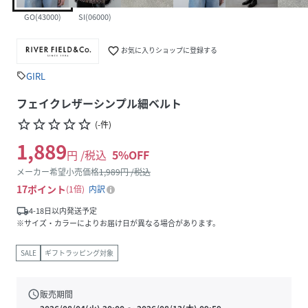
GO(43000)
SI(06000)
favorite_border
お気に入りショップに登録する
GIRL
sell
フェイクレザーシンプル細ベルト
star_border
star_border
star_border
star_border
star_border
(
-
件
)
1,889
円 /税込
5
%OFF
メーカー希望小売価格
1,989
円 /税込
17
ポイント
1倍
内訳
local_shipping
4-18日以内発送予定
※サイズ・カラーによりお届け日が異なる場合があります。
SALE
ギフトラッピング対象
schedule
販売期間