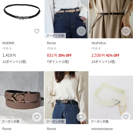
性別タイプ
レディース
原産国
中国
素材
合皮100%
クーポン対象
NOEMIE
florist
VitaFelice
サイズ
-(600)
ベルト
ベルト
ベルト
1,419
831
2,530
円
円
35
%
OFF
円
41
%
OFF
品番
PJ1863_lw
12
ポイント
(
1倍
)
7
ポイント
(
1倍
)
23
ポイント
(
1倍
)
(
lw-fu-ac-020-143-600 PJ1863
)
クーポン対象
クーポン対象
クーポン対象
florist
florist
miniministore