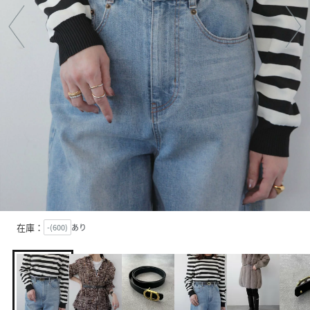
在庫：
-(600)
あり