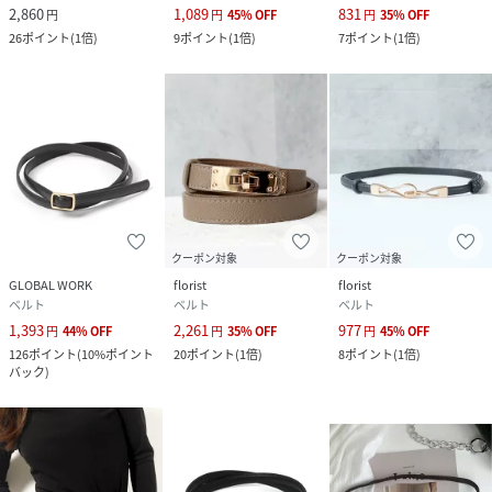
2,860
1,089
831
円
円
45
%
OFF
円
35
%
OFF
26
ポイント
(
1倍
)
9
ポイント
(
1倍
)
7
ポイント
(
1倍
)
クーポン対象
クーポン対象
GLOBAL WORK
florist
florist
ベルト
ベルト
ベルト
1,393
2,261
977
円
44
%
OFF
円
35
%
OFF
円
45
%
OFF
126
ポイント
(
10%ポイント
20
ポイント
(
1倍
)
8
ポイント
(
1倍
)
バック
)