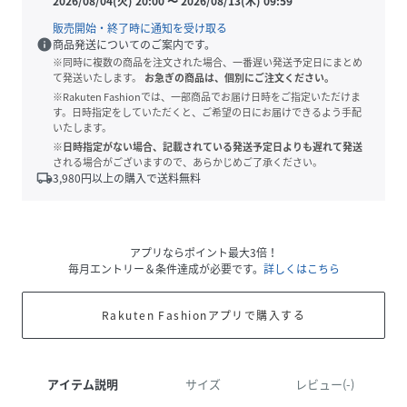
2026/08/04(火) 20:00
〜
2026/08/13(木) 09:59
販売開始・終了時に通知を受け取る
info
商品発送についてのご案内です。
※同時に複数の商品を注文された場合、一番遅い発送予定日にまとめ
て発送いたします。
お急ぎの商品は、個別にご注文ください。
※Rakuten Fashionでは、一部商品でお届け日時をご指定いただけま
す。日時指定をしていただくと、ご希望の日にお届けできるよう手配
いたします。
※日時指定がない場合、記載されている発送予定日よりも遅れて発送
される場合がございますので、あらかじめご了承ください。
local_shipping
3,980
円以上の購入で送料無料
アプリならポイント最大3倍！
毎月エントリー＆条件達成が必要です。
詳しくはこちら
Rakuten Fashionアプリで購入する
アイテム説明
サイズ
レビュー(-)