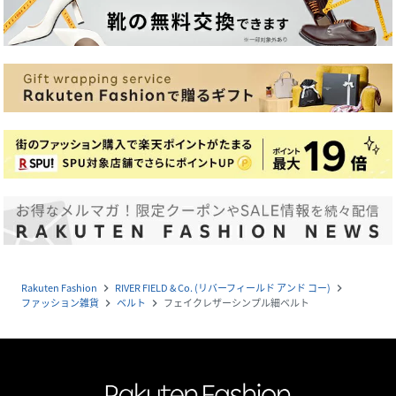
Rakuten Fashion
RIVER FIELD & Co. (リバーフィールド アンド コー)
navigate_next
navigate_next
ファッション雑貨
ベルト
フェイクレザーシンプル細ベルト
navigate_next
navigate_next