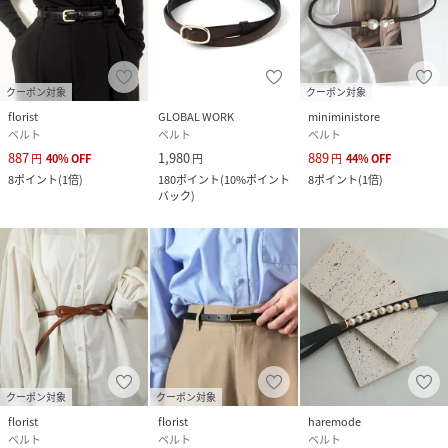
クーポン対象
クーポン対象
florist
GLOBAL WORK
miniministore
ベルト
ベルト
ベルト
887
1,980
889
円
40
%
OFF
円
円
44
%
OFF
8
ポイント
(
1倍
)
180
ポイント
(
10%ポイント
8
ポイント
(
1倍
)
バック
)
クーポン対象
クーポン対象
florist
florist
haremode
ベルト
ベルト
ベルト