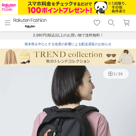
menu
home
search
favorite_border
shopping_cart
lock_outline
メニュー
トップ
検索
お気に入り
カート
ログイン
3,980円(税込)以上のお買い物で送料無料！
熊本県を中心とする地震の影響による配送遅延のお知らせ
1
/
36