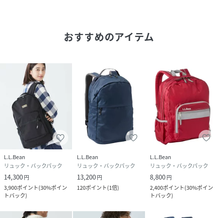
内側にハイドレーション・パック（含まれません）用スリー
ブ付き
おすすめのアイテム
内側の両サイドにウォーターボトル用のメッシュ・ポケット
付き
バック・パネルの内側に配したPEシートがサポート力を発揮
し、安定した快適な背負い心地を提供
用途
アウトドア ピクニック キャンプ 普段使い 旅行 トラベル 登
山 ハイキング トレッキング スポーツ
性別タイプ
ユニセックス
L.L.Bean
L.L.Bean
L.L.Bean
リュック・バックパック
リュック・バックパック
リュック・バックパック
原産国
ミャンマー
14,300
13,200
8,800
円
円
円
3,900
ポイント
(
30%ポイン
120
ポイント
(
1倍
)
2,400
ポイント
(
30%ポイン
素材
ポリエステル100%
トバック
)
トバック
)
サイズ
F