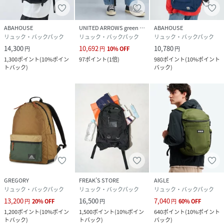
ABAHOUSE
UNITED ARROWS green label relaxing
ABAHOUSE
リュック・バックパック
リュック・バックパック
リュック・バックパック
14,300
10,692
10,780
円
円
10
%
OFF
円
1,300
ポイント
(
10%ポイン
97
ポイント
(
1倍
)
980
ポイント
(
10%ポイント
トバック
)
バック
)
GREGORY
FREAK’S STORE
AIGLE
リュック・バックパック
リュック・バックパック
リュック・バックパック
13,200
16,500
7,040
円
20
%
OFF
円
円
60
%
OFF
1,200
ポイント
(
10%ポイン
1,500
ポイント
(
10%ポイン
640
ポイント
(
10%ポイント
トバック
)
トバック
)
バック
)