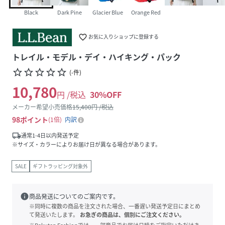
Black
Dark Pine
Glacier Blue
Orange Red
favorite_border
お気に入りショップに登録する
トレイル・モデル・デイ・ハイキング・パック
star_border
star_border
star_border
star_border
star_border
(
-
件
)
10,780
円 /税込
30
%OFF
メーカー希望小売価格
15,400
円 /税込
98
ポイント
1倍
内訳
local_shipping
通常1-4日以内発送予定
※サイズ・カラーによりお届け日が異なる場合があります。
SALE
ギフトラッピング対象外
info
商品発送についてのご案内です。
※同時に複数の商品を注文された場合、一番遅い発送予定日にまとめ
て発送いたします。
お急ぎの商品は、個別にご注文ください。