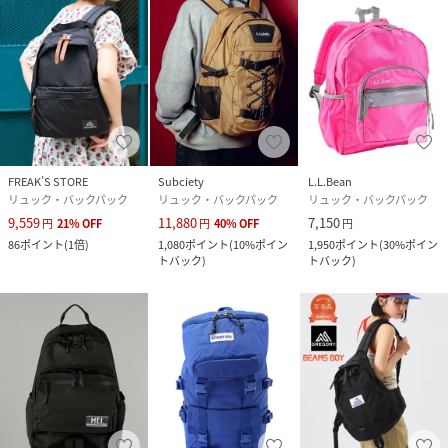
FREAK’S STORE
Subciety
L.L.Bean
リュック・バックパック
リュック・バックパック
リュック・バックパック
9,559
11,880
7,150
円
21
%
OFF
円
40
%
OFF
円
86
ポイント
(
1倍
)
1,080
ポイント
(
10%ポイン
1,950
ポイント
(
30%ポイン
トバック
)
トバック
)