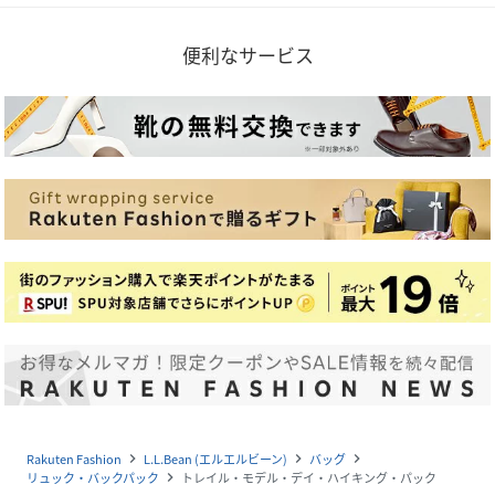
便利なサービス
Rakuten Fashion
L.L.Bean (エルエルビーン)
バッグ
navigate_next
navigate_next
navigate_next
リュック・バックパック
トレイル・モデル・デイ・ハイキング・パック
navigate_next