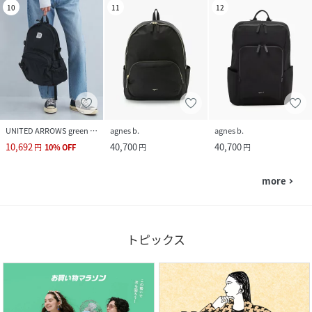
10
11
12
UNITED ARROWS green label relaxing
agnes b.
agnes b.
10,692
40,700
40,700
円
10
%
OFF
円
円
more
navigate_next
トピックス