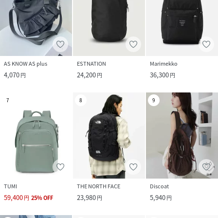
AS KNOW AS plus
ESTNATION
Marimekko
4,070
24,200
36,300
円
円
円
7
8
9
TUMI
THE NORTH FACE
Discoat
59,400
23,980
5,940
円
25
%
OFF
円
円