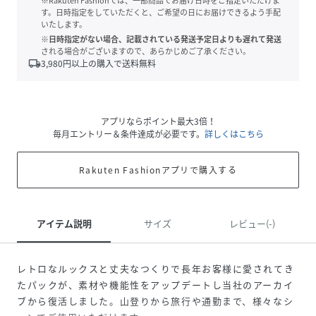
※Rakuten Fashionでは、一部商品でお届け日時をご指定いただけま
す。日時指定をしていただくと、ご希望の日にお届けできるよう手配
いたします。
※日時指定がない場合、記載されている発送予定日よりも遅れて発送
される場合がございますので、あらかじめご了承ください。
local_shipping
3,980
円以上の購入で送料無料
アプリならポイント最大3倍！
毎月エントリー＆条件達成が必要です。
詳しくはこちら
Rakuten Fashionアプリで購入する
アイテム説明
サイズ
レビュー(-)
レトロなルックスと丈夫なつくりで長年お客様に愛されてき
たパックが、素材や機能性をアップデートし当社のアーカイ
ブから復活しました。山登りから旅行や通勤まで、様々なシ