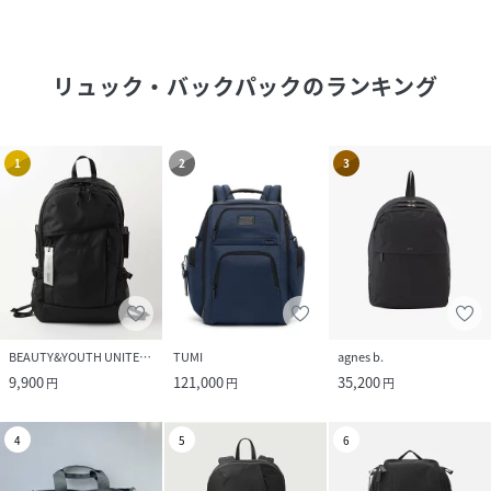
リュック・バックパック
のランキング
1
2
3
BEAUTY&YOUTH UNITED ARROWS
TUMI
agnes b.
9,900
121,000
35,200
円
円
円
4
5
6