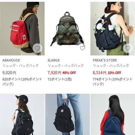
ABAHOUSE
XLARGE
FREAK’S STORE
リュック・バックパック
リュック・バックパック
リュック・バックパック
9,020
7,920
8,514
円
円
40
%
OFF
円
10
%
OFF
820
ポイント
(
10%ポイント
72
ポイント
(
1倍
)
774
ポイント
(
10%ポイント
バック
)
バック
)