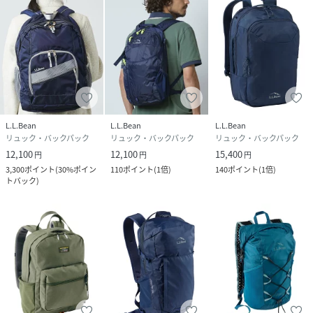
品番
PJ0879_524930
(
524930-001-002 PJ0879
)
L.L.Bean
L.L.Bean
L.L.Bean
リュック・バックパック
リュック・バックパック
リュック・バックパック
12,100
12,100
15,400
円
円
円
3,300
ポイント
(
30%ポイン
110
ポイント
(
1倍
)
140
ポイント
(
1倍
)
トバック
)