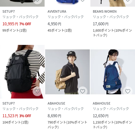
SETUP7
AVVENTURA
BEAMS WOMEN
リュック・バックパック
リュック・バックパック
リュック・バックパック
10,995
4,950
17,600
円
7
%
OFF
円
円
99
ポイント
(
1倍
)
45
ポイント
(
1倍
)
1,600
ポイント
(
10%ポイン
トバック
)
SETUP7
ABAHOUSE
ABAHOUSE
リュック・バックパック
リュック・バックパック
リュック・バックパック
11,523
8,690
12,650
円
3
%
OFF
円
円
104
ポイント
(
1倍
)
790
ポイント
(
10%ポイント
1,150
ポイント
(
10%ポイン
バック
)
トバック
)