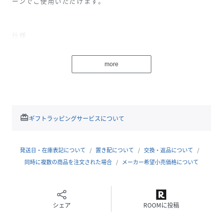
ーンでご使用いただけます。
仕様
本体は丈夫な1200デニールのポリエステル100%製
バック・パネルはフォーム素材のパッド入りエア・メッシュ
more
素材で、通気を促し快適な背負い心地を提供
裏地は耐久性をプラス
追加情報
外側にピッケルやポールを装着できるループとストラップ付
redeem
ギフトラッピングサービスについて
き
ショルダー、ウエスト、胸ストラップはフィットの調節が可
発送日・在庫表記について
置き配について
交換・返品について
能
同時に複数の商品を注文された場合
メーカー希望小売価格について
外側に地図などの収納に便利なポケット付き
内側にキー・クリップ付きのメッシュ素材のジッパー・ポケ
シェア
ROOMに投稿
ット付き（メインのジッパーを開けた時に中身が落ちないデ
ザイン）