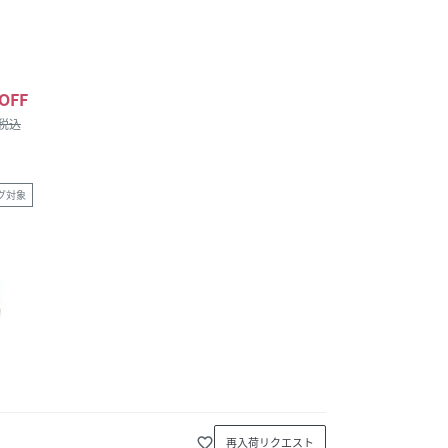
OFF
/税込
グ対象
favorite_border
再入荷リクエスト