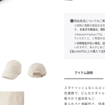
info
商品発送についてのご案
※同時に複数の商品を注文
す。
お急ぎの商品は、個
※Rakuten Fashi
ていただくと、ご希望の日
※日時指定がない場合、記
いますので、あらかじめご
local_shipping
3,980
円以上の購入で送
アイテム説明
スタイリッシュなシルエッ
)
色展開で、どんなスタイル
軽やかで通気性も◎
柔らかさと伸縮性で、快適