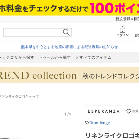
新規登録＆回答
熊本県を中心とする地震の影響による配送遅延のお知らせ
カテゴリから探す
セールから探す
すべてのアイテム
リネンライクロゴキャップ
favorite_border
お気
1
/
9
Grandedge
sell
リネンライクロゴ