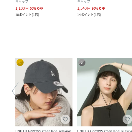
キャップ
キャップ
1,100
1,540
円
50
%
OFF
円
30
%
OFF
10
ポイント
(
1倍
)
14
ポイント
(
1倍
)
1
2
UNITED ARROWS green label relaxing
UNITED ARROWS green label relaxin