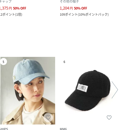
キャップ
その他の帽子
その
1,375
1,204
3,990
円
50
%
OFF
円
50
%
OFF
12
ポイント
(
1倍
)
109
ポイント
(
10%ポイントバック
)
544
ポ
5
6
7
SHIPS
MM6
ROPE'