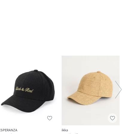
ESPERANZA
ikka
eur3