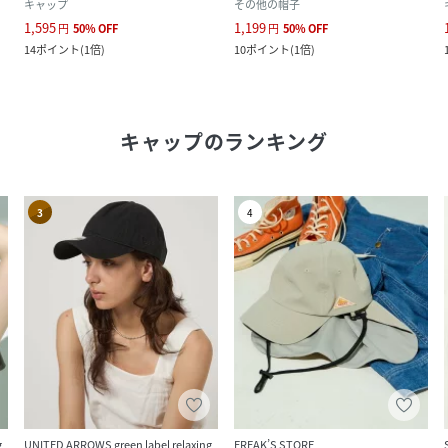
キャップ
その他の帽子
1,595
1,199
円
50
%
OFF
円
50
%
OFF
14
ポイント
(
1倍
)
10
ポイント
(
1倍
)
キャップ
のランキング
3
4
g
UNITED ARROWS green label relaxing
FREAK’S STORE