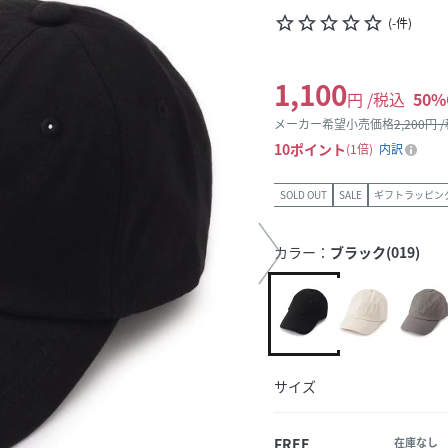
star_border
star_border
star_border
star_border
star_border
(
-
件
)
1,100
円 /税込
50
%
メーカー希望小売価格
2,200
円 
10
ポイント
1倍
内訳
SOLD OUT
SALE
ギフトラッピン
カラー：
ブラック(019)
サイズ
FREE
在庫なし