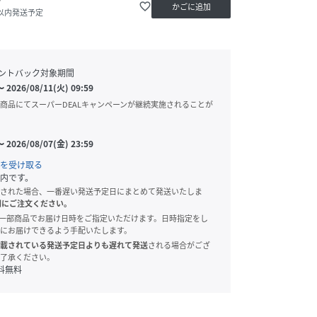
か
favorite_border
かごに追加
日以内発送予定
ントバック対象期間
〜
2026/08/11(火) 09:59
商品にてスーパーDEALキャンペーンが継続実施されることが
〜
2026/08/07(金) 23:59
を受け取る
内です。
された場合、一番遅い発送予定日にまとめて発送いたしま
別にご注文ください。
onでは、一部商品でお届け日時をご指定いただけます。日時指定をし
にお届けできるよう手配いたします。
載されている発送予定日よりも遅れて発送
される場合がござ
了承ください。
料無料