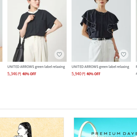
UNITED ARROWS green label relaxing
UNITED ARROWS green label relaxing
5,346
5,940
円
40
%
OFF
円
40
%
OFF