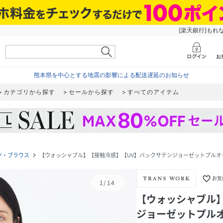
[楽天銀行]もれ
熊本県を中心とする地震の影響による配送遅延のお知らせ
カテゴリから探す
セールから探す
すべてのアイテム
ツ・ブラウス
【ウォッシャブル】【接触冷感】【UV】バックサテンジョーゼットプルオ
navigate_next
favorite_border
お気
1
/
14
【ウォッシャブル
ジョーゼットプル