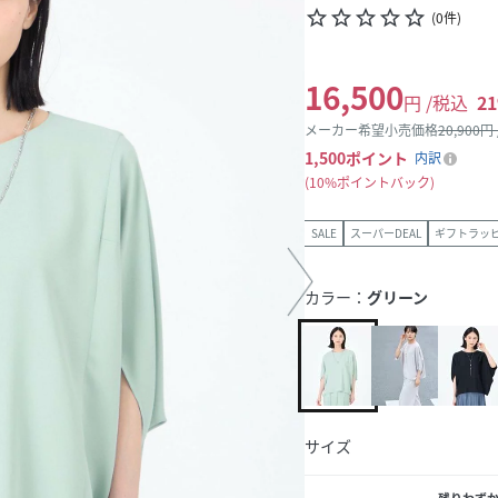
star_border
star_border
star_border
star_border
star_border
(
0
件
)
16,500
円 /税込
21
メーカー希望小売価格
20,900
円
1,500
ポイント
内訳
10%ポイントバック
SALE
スーパーDEAL
ギフトラッ
カラー：
グリーン
サイズ