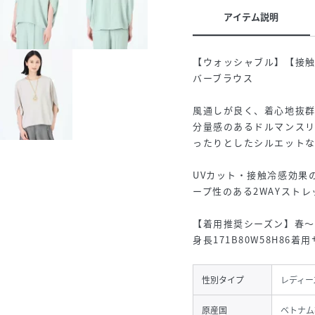
アイテム説明
【ウォッシャブル】【接触
バーブラウス
風通しが良く、着心地抜
分量感のあるドルマンス
ったりとしたシルエット
UVカット・接触冷感効果
ープ性のある2WAYスト
【着用推奨シーズン】春～
身長171B80W58H86着
性別タイプ
レディー
原産国
ベトナム