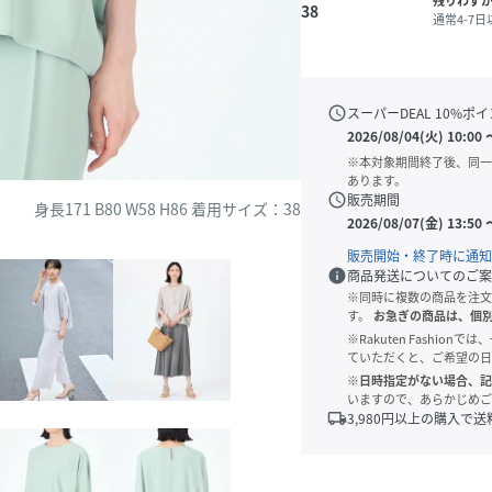
残りわず
38
通常4-7
schedule
スーパーDEAL
10
%ポイ
2026/08/04(火) 10:00
※本対象期間終了後、同一
あります。
schedule
販売期間
身長171 B80 W58 H86 着用サイズ：38
2026/08/07(金) 13:50
販売開始・終了時に通知
info
商品発送についてのご案
※同時に複数の商品を注文
す。
お急ぎの商品は、個
※Rakuten Fashi
ていただくと、ご希望の日
※日時指定がない場合、記
いますので、あらかじめご
local_shipping
3,980
円以上の購入で送