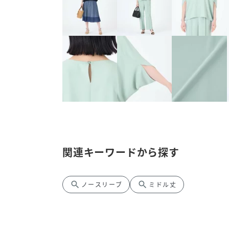
関連キーワードから探す
search
search
ノースリーブ
ミドル丈