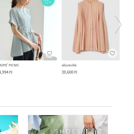
ROPE' PICNIC
allureville
FREAK
4,994
39,600
4,244
円
円