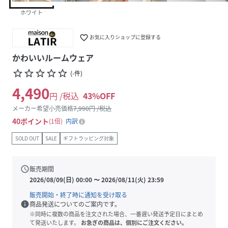
ホワイト
favorite_border
お気に入りショップに登録する
かわいいルームウェア
star_border
star_border
star_border
star_border
star_border
(
-
件
)
4,490
円 /税込
43
%OFF
メーカー希望小売価格
7,990
円 /税込
40
ポイント
1倍
内訳
SOLD OUT
SALE
ギフトラッピング対象
schedule
販売期間
2026/08/09(日) 00:00
〜
2026/08/11(火) 23:59
販売開始・終了時に通知を受け取る
info
商品発送についてのご案内です。
※同時に複数の商品を注文された場合、一番遅い発送予定日にまとめ
て発送いたします。
お急ぎの商品は、個別にご注文ください。