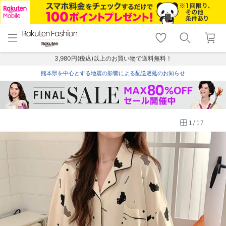
menu
home
search
favorite_border
shopping_cart
lock_outline
メニュー
トップ
検索
お気に入り
カート
ログイン
3,980円(税込)以上のお買い物で送料無料！
熊本県を中心とする地震の影響による配送遅延のお知らせ
1
/
17