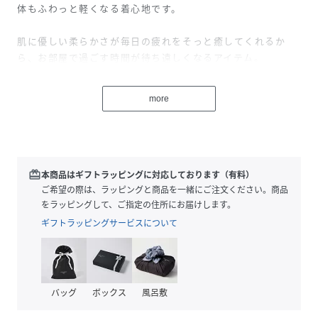
体もふわっと軽くなる着心地です。
肌に優しい柔らかさが毎日の疲れをそっと癒してくれるか
ら、お部屋で過ごす時間が待ち遠しくなるアイテム。
リラックスしながら自分らしくくつろげるお気に入りの1着
more
です。
■注意事項
・お使いのモニターや端末により、質感・色合いが実際の商
redeem
本商品はギフトラッピングに対応しております（有料）
品と異なって見える場合がござい
ご希望の際は、ラッピングと商品を一緒にご注文ください。商品
をラッピングして、ご指定の住所にお届けします。
ます。
ギフトラッピングサービスについて
・表記サイズは測り方によって1～2cmの誤差が生じる場合
がございます。ご了承くださいませ。
バッグ
ボックス
風呂敷
性別タイプ
レディース