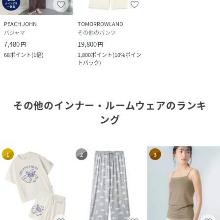
PEACH JOHN
TOMORROWLAND
パジャマ
その他のパンツ
7,480
19,800
円
円
68
ポイント
(
1倍
)
1,800
ポイント
(
10%ポイン
トバック
)
その他のインナー・ルームウェア
のランキ
ング
1
2
3