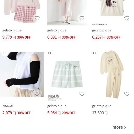
gelato pique
gelato pique
gelato pique
9,779
6,391
6,237
円
30
%
OFF
円
30
%
OFF
円
30
%
OFF
10
11
12
NAIGAI
gelato pique
gelato pique
2,079
5,984
17,600
円
30
%
OFF
円
20
%
OFF
円
more
navigate_next