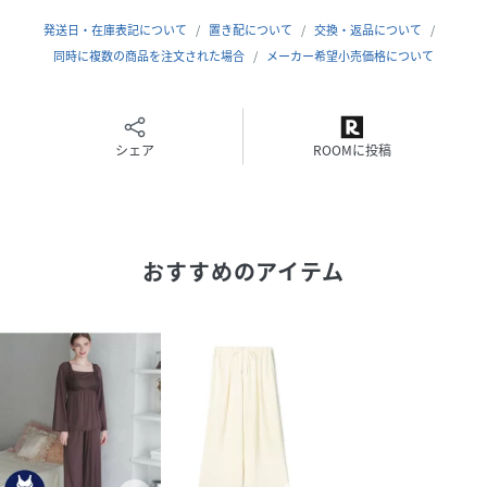
原産国
中国
発送日・在庫表記について
置き配について
交換・返品について
素材
同時に複数の商品を注文された場合
ポリエステル100％
メーカー希望小売価格について
サイズ
ONESIZE
品番
シェア
PH6284_ri
ROOMに投稿
(
ri-ro-0002-c-wh-f PH6284
)
おすすめのアイテム