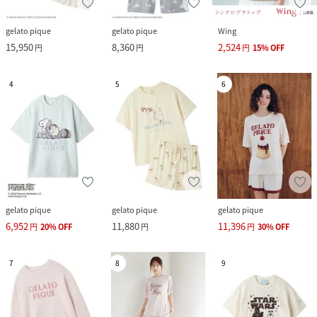
gelato pique
gelato pique
Wing
15,950
8,360
2,524
円
円
円
15
%
OFF
4
5
6
gelato pique
gelato pique
gelato pique
6,952
11,880
11,396
円
20
%
OFF
円
円
30
%
OFF
7
8
9