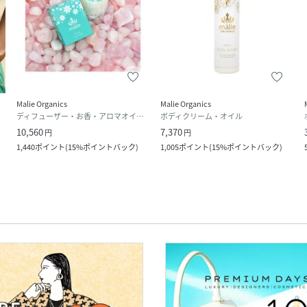
Malie Organics
Malie Organics
ト
ディフューザー・お香・アロマオイル・キャンドル
ボディクリーム・オイル
10,560
7,370
円
円
1,440
ポイント
(
15%ポイントバック
)
1,005
ポイント
(
15%ポイントバック
)