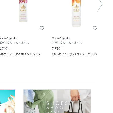
Malie Organics
Malie Organics
Malie 
ボディクリーム・オイル
ボディクリーム・オイル
ボデ
3,740
7,370
3,740
円
円
510
ポイント
(
15%ポイントバック
)
1,005
ポイント
(
15%ポイントバック
)
510
ポ