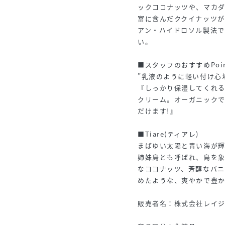
ックココナッツや、マカ
富に含んだククイナッツが
アン・ハイドロソル製法
い。
■スタッフのおすすめPoin
”乳液のように軽い付け心
『しっかり保湿してくれ
クリーム。オーガニック
だけます!』
■Tiare(ティアレ)
まばゆい太陽と青い海が
姉妹島とも呼ばれ、島を
なココナッツ、芳醇なバ
めたような、爽やかで豊
販売者名：株式会社レイ