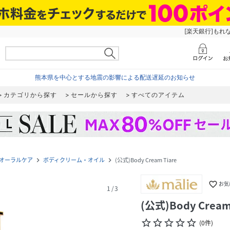
[楽天銀行]もれ
熊本県を中心とする地震の影響による配送遅延のお知らせ
カテゴリから探す
セールから探す
すべてのアイテム
オーラルケア
ボディクリーム・オイル
(公式)Body Cream Tiare
navigate_next
navigate_next
favorite_border
お気
1
/
3
(公式)Body Cream
star_border
star_border
star_border
star_border
star_border
(
0
件
)