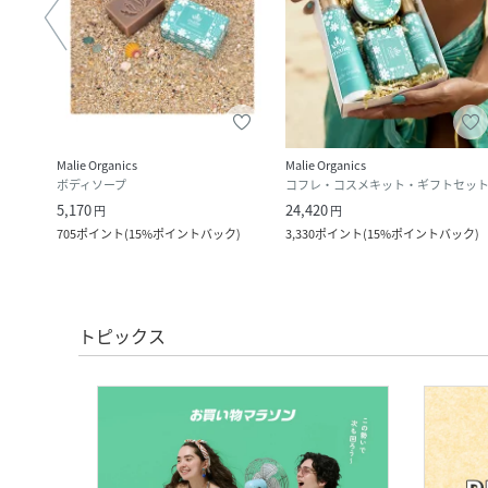
Malie Organics
Malie Organics
ボディソープ
コフレ・コスメキット・ギフトセッ
5,170
24,420
円
円
ック
)
705
ポイント
(
15%ポイントバック
)
3,330
ポイント
(
15%ポイントバック
)
トピックス