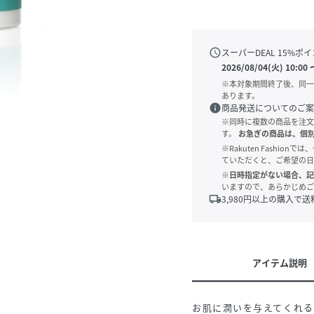
schedule
スーパーDEAL
15
%ポイ
2026/08/04(火) 10:00
※本対象期間終了後、同一
あります。
info
商品発送についてのご案
※同時に複数の商品を注文
す。
お急ぎの商品は、個
※Rakuten Fashi
ていただくと、ご希望の日
※日時指定がない場合、記
いますので、あらかじめご
local_shipping
3,980
円以上の購入で送
アイテム説明
お肌に潤いを与えてくれ