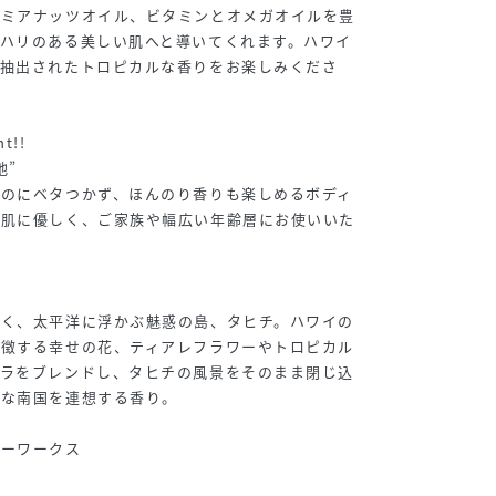
ダミアナッツオイル、ビタミンとオメガオイルを豊
ハリのある美しい肌へと導いてくれます。ハワイ
で抽出されたトロピカルな香りをお楽しみくださ
t!!
地”
るのにベタつかず、ほんのり香りも楽しめるボディ
で肌に優しく、ご家族や幅広い年齢層にお使いいた
輝く、太平洋に浮かぶ魅惑の島、タヒチ。ハワイの
象徴する幸せの花、ティアレフラワーやトロピカル
ニラをブレンドし、タヒチの風景をそのまま閉じ込
かな南国を連想する香り。
ジーワークス