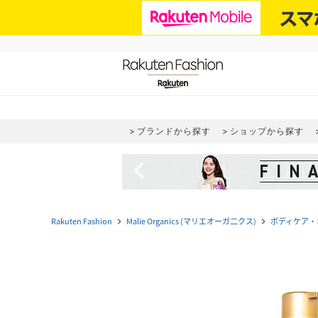
ブランドから探す
ショップから探す
navigate_before
Rakuten Fashion
Malie Organics (マリエオーガ二クス)
ボディケア・
navigate_next
navigate_next