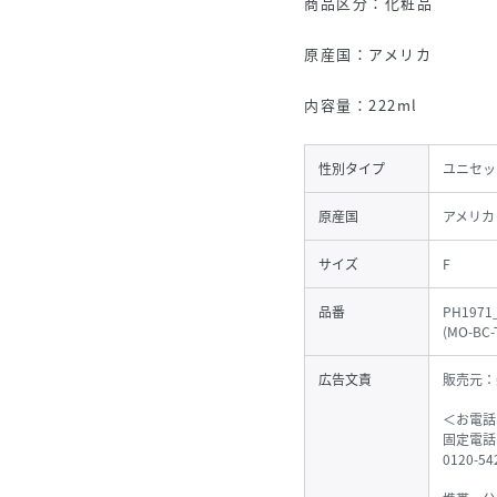
商品区分：化粧品
原産国：アメリカ
内容量：222ml
性別タイプ
ユニセッ
原産国
アメリカ
サイズ
F
品番
PH1971
(
MO-BC-
広告文責
販売元：
＜お電話
固定電話
0120-