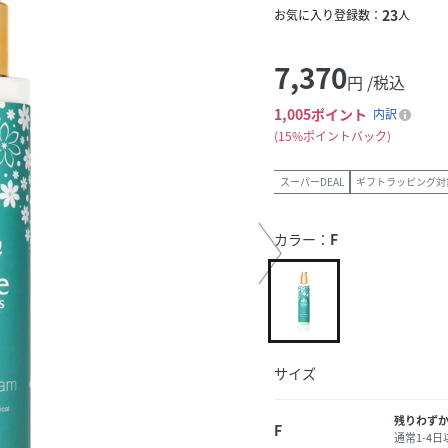
23
お気に入り登録数：
人
7,370
円 /税込
1,005
ポイント
内訳
15%ポイントバック
スーパーDEAL
ギフトラッピング対
カラー：
F
サイズ
残りわず
F
通常1-4