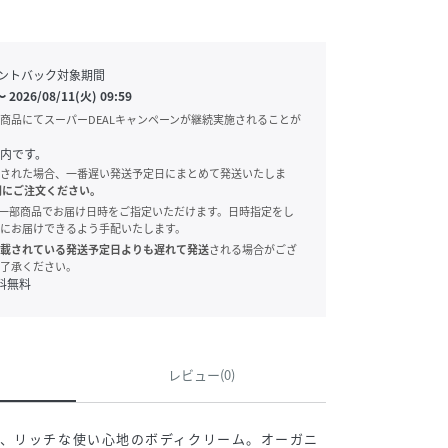
ントバック対象期間
〜
2026/08/11(火) 09:59
商品にてスーパーDEALキャンペーンが継続実施されることが
内です。
された場合、一番遅い発送予定日にまとめて発送いたしま
別にご注文ください。
onでは、一部商品でお届け日時をご指定いただけます。日時指定をし
にお届けできるよう手配いたします。
載されている発送予定日よりも遅れて発送
される場合がござ
了承ください。
料無料
レビュー(0)
る、リッチな使い心地のボディクリーム。オーガニ