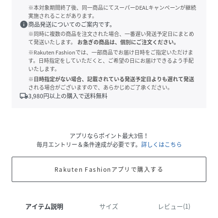
※本対象期間終了後、同一商品にてスーパーDEALキャンペーンが継続
実施されることがあります。
info
商品発送についてのご案内です。
※同時に複数の商品を注文された場合、一番遅い発送予定日にまとめ
て発送いたします。
お急ぎの商品は、個別にご注文ください。
※Rakuten Fashionでは、一部商品でお届け日時をご指定いただけま
す。日時指定をしていただくと、ご希望の日にお届けできるよう手配
いたします。
※日時指定がない場合、記載されている発送予定日よりも遅れて発送
される場合がございますので、あらかじめご了承ください。
local_shipping
3,980
円以上の購入で送料無料
アプリならポイント最大3倍！
毎月エントリー＆条件達成が必要です。
詳しくはこちら
Rakuten Fashionアプリで購入する
アイテム説明
サイズ
レビュー(1)