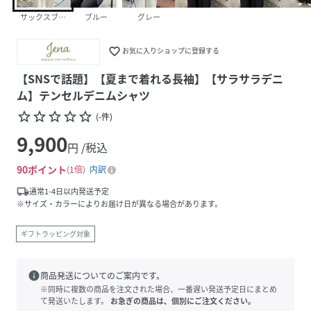
サックスブルー
ブルー
グレー
favorite_border
お気に入りショップに登録する
【SNSで話題】【夏まで着れる長袖】【サラサラデニ
ム】テンセルデニムシャツ
star_border
star_border
star_border
star_border
star_border
(
-
件
)
9,900
円 /税込
90
ポイント
1倍
内訳
local_shipping
通常1-4日以内発送予定
※サイズ・カラーによりお届け日が異なる場合があります。
ギフトラッピング対象
info
商品発送についてのご案内です。
※同時に複数の商品を注文された場合、一番遅い発送予定日にまとめ
て発送いたします。
お急ぎの商品は、個別にご注文ください。