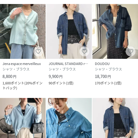
※照明の関係により、実際よりも色味が違って見える場合が
あります。
またパソコン・スマートフォンなどの環境により、若干製品
と画像のカラーが異なる場合もございます。予めご了承くだ
さい。
※詳細画像の色合いをご参照ください。予めご了承くださ
い。
Jena espace merveilleux
JOURNAL STANDARD relume
DOUDOU
シャツ・ブラウス
シャツ・ブラウス
シャツ・ブラウス
性別タイプ
レディース
8,800
9,900
18,700
円
円
円
1,600
ポイント
(
20%ポイン
90
ポイント
(
1倍
)
170
ポイント
(
1倍
)
原産国
中国
トバック
)
素材
再生繊維(セルロース)100%
サイズ
1、F
品番
PH0668_GOZ1052104A0001
(
GOZ1052104A0001-1-9 PH0668
)