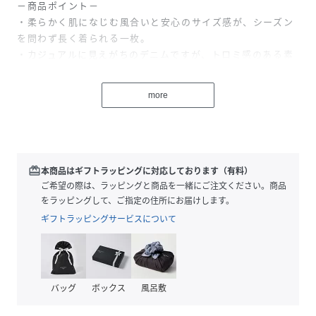
－商品ポイント－
・柔らかく肌になじむ風合いと安心のサイズ感が、シーズン
を問わず長く着られる一枚。
・カジュアルに見えがちのデニムですが、トロミ感のある素
材で女性らしく着用できます。
・ボトムスや足元の小物次第でキレイめからカジュアルまで
more
ワードローブに幅広く楽しめるますよ。
・お尻まわりをカバーしてくれるゆったりとした安心のサイ
ズ感。
・肩を抜いてニュアンスのある着こなしにも、さらっと羽織
りにも幅広いスタイリングが楽しめます。
redeem
本商品はギフトラッピングに対応しております（有料）
ご希望の際は、ラッピングと商品を一緒にご注文ください。商品
ーマテリアルー
をラッピングして、ご指定の住所にお届けします。
■透け感：なし
ギフトラッピングサービスについて
■裏地：なし
■伸縮性：なし
■光沢感：なし
バッグ
ボックス
風呂敷
ー洗濯方法ー
手洗い可能