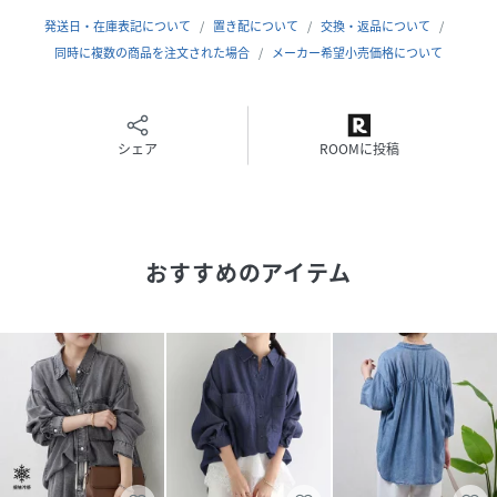
発送日・在庫表記について
置き配について
交換・返品について
【Q＆A】
同時に複数の商品を注文された場合
メーカー希望小売価格について
Q : デニムの生地は固いですか？ゴワつきませんか？
A : やわらかく、とろみのある素材感なので、ゴワつきもな
くストレスフリーで着ていただけます。
シェア
ROOMに投稿
Q : 春夏向けの素材ですか？秋冬にも着れますか？
A : さらっとした肌ざわりなので、オールシーズン着ていた
だけます。
おすすめのアイテム
Q : 洗濯方法は？
A : ご自宅で手洗いにてお洗濯いただけます。
ー注意事項ー
・画像の商品はサンプルです。
実際の商品と仕様、加工が若干異なる場合があります。
・サイズ表記はあくまで目安となります。
【お買い物をよりお楽しみいただくために】
-気になるアイテムはお気に入り登録をしておくと便利です-