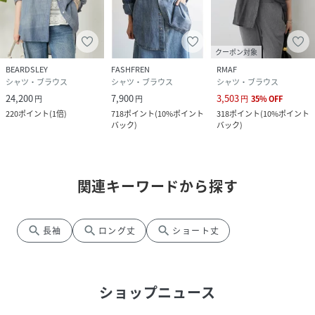
クーポン対象
BEARDSLEY
FASHFREN
RMAF
シャツ・ブラウス
シャツ・ブラウス
シャツ・ブラウス
24,200
7,900
3,503
円
円
円
35
%
OFF
220
ポイント
(
1倍
)
718
ポイント
(
10%ポイント
318
ポイント
(
10%ポイント
バック
)
バック
)
関連キーワードから探す
search
search
search
長袖
ロング丈
ショート丈
ショップニュース