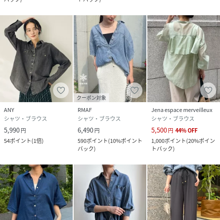
クーポン対象
ANY
RMAF
Jena espace merveilleux
シャツ・ブラウス
シャツ・ブラウス
シャツ・ブラウス
5,990
6,490
5,500
円
円
円
44
%
OFF
54
ポイント
(
1倍
)
590
ポイント
(
10%ポイント
1,000
ポイント
(
20%ポイン
バック
)
トバック
)