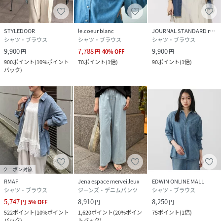
STYLEDOOR
le.coeur blanc
JOURNAL STANDARD relume
シャツ・ブラウス
シャツ・ブラウス
シャツ・ブラウス
9,900
7,788
9,900
円
円
40
%
OFF
円
900
ポイント
(
10%ポイント
70
ポイント
(
1倍
)
90
ポイント
(
1倍
)
バック
)
クーポン対象
RMAF
Jena espace merveilleux
EDWIN ONLINE MALL
シャツ・ブラウス
ジーンズ・デニムパンツ
シャツ・ブラウス
5,747
8,910
8,250
円
5
%
OFF
円
円
522
ポイント
(
10%ポイント
1,620
ポイント
(
20%ポイン
75
ポイント
(
1倍
)
バック
)
トバック
)