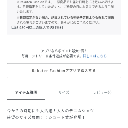
※Rakuten Fashionでは、一部商品でお届け日時をご指定いただけま
す。日時指定をしていただくと、ご希望の日にお届けできるよう手配
いたします。
※日時指定がない場合、記載されている発送予定日よりも遅れて発送
される場合がございますので、あらかじめご了承ください。
local_shipping
3,980
円以上の購入で送料無料
アプリならポイント最大3倍！
毎月エントリー＆条件達成が必要です。
詳しくはこちら
Rakuten Fashionアプリで購入する
アイテム説明
サイズ
レビュー(-)
今からの時期にも大活躍！大人のデニムシャツ
待望のサイズ展開！！ショート丈が登場！