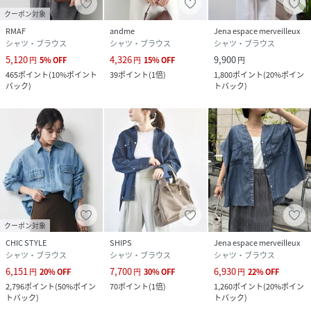
クーポン対象
・お気に入り登録した商品はメニューの「♡お気に入り」ボ
RMAF
andme
Jena espace merveilleux
タンから、一覧表示することができます。
シャツ・ブラウス
シャツ・ブラウス
シャツ・ブラウス
・商品の再入荷・在庫ラスト1点などの情報を受け取ること
5,120
4,326
9,900
円
5
%
OFF
円
15
%
OFF
円
ができます。
465
ポイント
(
10%ポイント
39
ポイント
(
1倍
)
1,800
ポイント
(
20%ポイン
・値下げやクーポン情報を受け取ることができます。
バック
)
トバック
)
・予約商品は通常商品切り替わり時にお知らせがきます。
スマートフォンの場合・・・商品画像右上に表示されている
「♡」をタップしてください。
パソコンの場合・・・「カートに入れる」ボタン横に表示さ
れている「♡」をクリックしてください。
ーPALCLOSETアプリのブランドフォローがおすすめですー
クーポン対象
・新商品やお得な情報をいち早くcheckする事が出来ます。
CHIC STYLE
SHIPS
Jena espace merveilleux
・スタッフコーディネートや店舗ごとのブログをお楽しみ頂
シャツ・ブラウス
シャツ・ブラウス
シャツ・ブラウス
けます。
6,151
7,700
6,930
円
20
%
OFF
円
30
%
OFF
円
22
%
OFF
__________________________________
2,796
ポイント
(
50%ポイン
70
ポイント
(
1倍
)
1,260
ポイント
(
20%ポイン
※取り扱いについては、商品についている品質表示でご確認
トバック
)
トバック
)
ください。