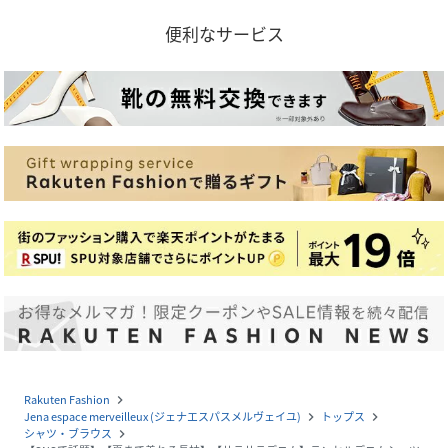
便利なサービス
Rakuten Fashion
navigate_next
Jena espace merveilleux (ジェナエスパスメルヴェイユ)
トップス
navigate_next
navigate_next
シャツ・ブラウス
navigate_next