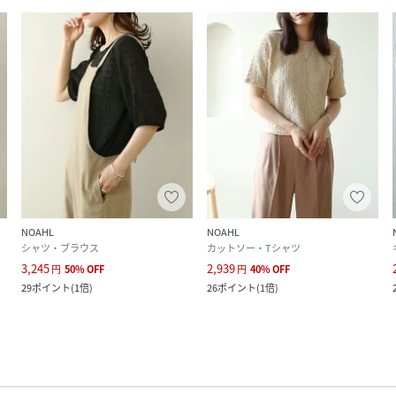
NOAHL
NOAHL
シャツ・ブラウス
カットソー・Tシャツ
3,245
2,939
円
50
%
OFF
円
40
%
OFF
29
ポイント
(
1倍
)
26
ポイント
(
1倍
)