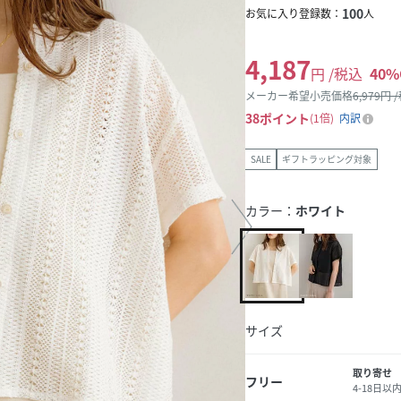
100
お気に入り登録数：
人
4,187
円 /税込
40
%
メーカー希望小売価格
6,979
円 
38
ポイント
1倍
内訳
SALE
ギフトラッピング対象
カラー：
ホワイト
サイズ
取り寄せ
フリー
4-18日以