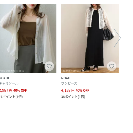
NOAHL
NOAHL
Re-J
キャミソール
ワンピース
シャ
2,987
4,187
2,739
円
40
%
OFF
円
40
%
OFF
27
ポイント
(
1倍
)
38
ポイント
(
1倍
)
24
ポ