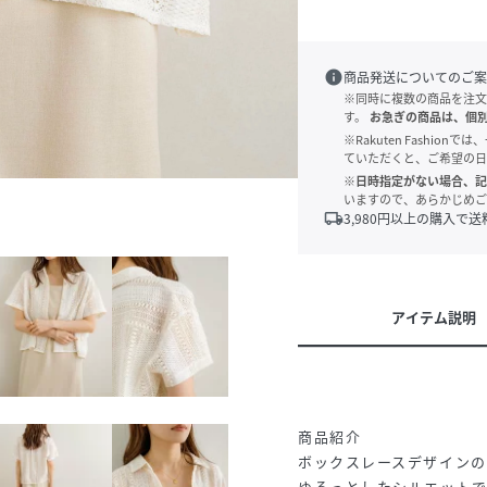
info
商品発送についてのご案
※同時に複数の商品を注文
す。
お急ぎの商品は、個
※Rakuten Fashi
ていただくと、ご希望の日
※日時指定がない場合、記
いますので、あらかじめご
local_shipping
3,980
円以上の購入で送
アイテム説明
商品紹介
ボックスレースデザインの
ゆるっとしたシルエットで