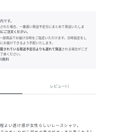
内です。
された場合、一番遅い発送予定日にまとめて発送いたしま
別にご注文ください。
onでは、一部商品でお届け日時をご指定いただけます。日時指定をし
にお届けできるよう手配いたします。
載されている発送予定日よりも遅れて発送
される場合がござ
了承ください。
料無料
レビュー(-)
程よい透け感が女性らしいレースシャツ。
ラクチンながら短めの着丈がすっきり着られる1