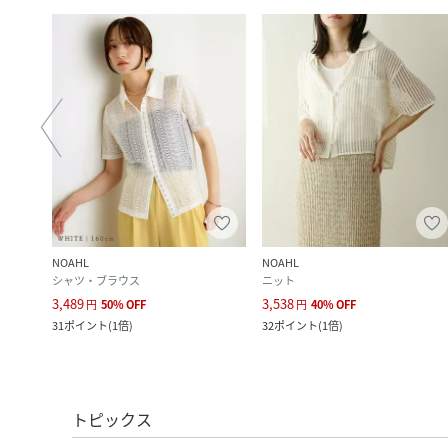
NOAHL
NOAHL
シャツ・ブラウス
ニット
3,489
3,538
円
50
%
OFF
円
40
%
OFF
31
ポイント
(
1倍
)
32
ポイント
(
1倍
)
トピックス