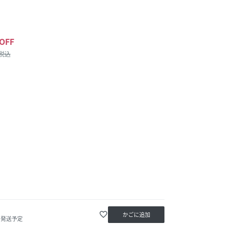
OFF
/税込
favorite_border
かごに追加
内発送予定