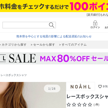
[楽天銀行]もれ
熊本県を中心とする地震の影響による配送遅延のお知らせ
カテゴリから探す
セールから探す
すべてのアイテム
レースボックスシャツ
favorite_border
お気
1
/
28
レースボックスシ
star_border
star_border
star_border
star_border
star_border
(
-
件
)