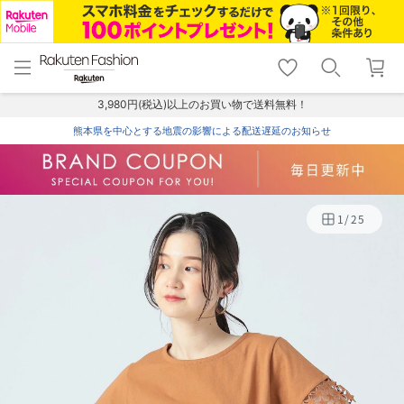
menu
home
search
favorite_border
shopping_cart
lock_outline
メニュー
トップ
検索
お気に入り
カート
ログイン
3,980円(税込)以上のお買い物で送料無料！
熊本県を中心とする地震の影響による配送遅延のお知らせ
1
/
25