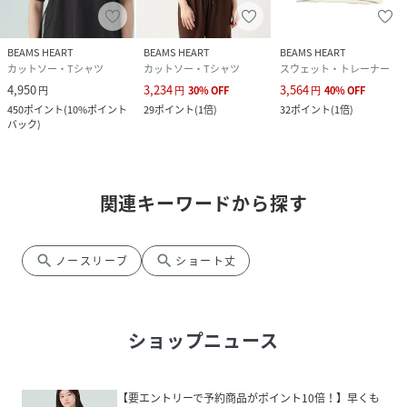
BEAMS HEART
BEAMS HEART
BEAMS HEART
カットソー・Tシャツ
カットソー・Tシャツ
スウェット・トレーナー
4,950
3,234
3,564
円
円
30
%
OFF
円
40
%
OFF
450
ポイント
(
10%ポイント
29
ポイント
(
1倍
)
32
ポイント
(
1倍
)
バック
)
関連キーワードから探す
search
search
ノースリーブ
ショート丈
ショップニュース
【要エントリーで予約商品がポイント10倍！】早くも