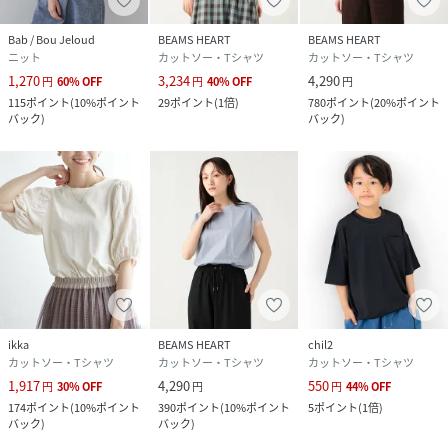
Bab / Bou Jeloud
BEAMS HEART
BEAMS HEART
ニット
カットソー・Tシャツ
カットソー・Tシャツ
1,270
3,234
4,290
円
60
%
OFF
円
40
%
OFF
円
115
ポイント
(
10%ポイント
29
ポイント
(
1倍
)
780
ポイント
(
20%ポイント
バック
)
バック
)
ikka
BEAMS HEART
chil2
カットソー・Tシャツ
カットソー・Tシャツ
カットソー・Tシャツ
1,917
4,290
550
円
30
%
OFF
円
円
44
%
OFF
174
ポイント
(
10%ポイント
390
ポイント
(
10%ポイント
5
ポイント
(
1倍
)
バック
)
バック
)