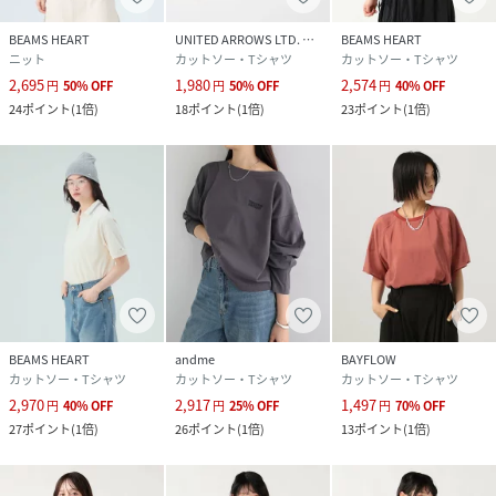
BEAMS HEART
UNITED ARROWS LTD. OUTLET
BEAMS HEART
ニット
カットソー・Tシャツ
カットソー・Tシャツ
2,695
1,980
2,574
円
50
%
OFF
円
50
%
OFF
円
40
%
OFF
24
ポイント
(
1倍
)
18
ポイント
(
1倍
)
23
ポイント
(
1倍
)
BEAMS HEART
andme
BAYFLOW
カットソー・Tシャツ
カットソー・Tシャツ
カットソー・Tシャツ
2,970
2,917
1,497
円
40
%
OFF
円
25
%
OFF
円
70
%
OFF
27
ポイント
(
1倍
)
26
ポイント
(
1倍
)
13
ポイント
(
1倍
)