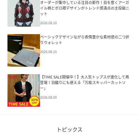
オーダーが集中している注目の新作！目を惹くアーガ
イル柄とポロ襟デザインがトレンド感満点の主役級ニ
ット
2026.08.10
ベーシックデザインながら表情豊かな素材感の二つ折
りウォレット
2026.08.10
【TIME SALE開催中！】大人気トップスが進化して再
登場！羽織りにも使える「万能スキッパーカットソ
ー」
2026.08.09
トピックス