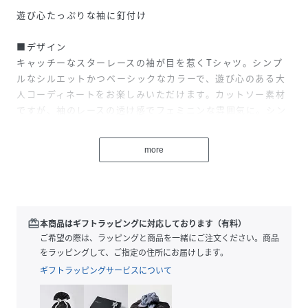
遊び心たっぷりな袖に釘付け
■デザイン
キャッチーなスターレースの袖が目を惹くTシャツ。シンプ
ルなシルエットかつベーシックなカラーで、遊び心のある大
人コーディネートをお楽しみいただけます。カットソー素材
ですが、袖のレースの透け感でフェミニンな雰囲気に。シン
プルで着回しやすく、マルチに活躍する1枚です。
more
■コーディネート
シンプルなボトムスと合わせてキレイめにまとめるも良し、
柄物やカラーものを合わせて華やかに着こなすも良し◎。コ
ーディネートの幅が広がるひと品です。キャミワンピやサロ
ペットのインナーに着ると袖のデザインが際立っておすす
redeem
本商品はギフトラッピングに対応しております（有料）
め。
ご希望の際は、ラッピングと商品を一緒にご注文ください。商品
をラッピングして、ご指定の住所にお届けします。
■サイズ
ギフトラッピングサービスについて
タックインでもアウトでもバランスのとりやすい、すっきり
としたサイズ感。