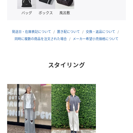
■素材
バッグ
ボックス
風呂敷
伸縮性のあるサラッとした綿素材。
■ケア方法
発送日・在庫表記について
置き配について
交換・返品について
洗濯可（詳細は商品についている洗濯表示タグをご覧くださ
同時に複数の商品を注文された場合
メーカー希望小売価格について
い。）
※光の当たり具合やパソコンなどの閲覧環境によって、実際
スタイリング
の色味と異なって見える場合がございます。予めご了承くだ
さい。
※商品の色味は商品単体で撮影した画像をご参照ください。
タックインでもアウトでも着回しやすい丈感 [H：164cm]
性別タイプ
レディース
原産国
中国製
素材
本体:コットン100
% レース部分:ポリエステル100