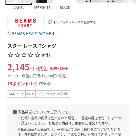
CAMEL
OFF WHITE
BLACK
favorite_border
お気に入りショップに登録する
BEAMS HEART WOMEN
sell
スター レース Tシャツ
star_border
star_border
star_border
star_border
star_border
(
0
件
)
2,145
円 /税込
50
%OFF
メーカー希望小売価格
4,290
円 /税込
19
ポイント
1倍
内訳
SOLD OUT
SALE
ギフトラッピング対象
info
商品発送についてのご案内です。
※同時に複数の商品を注文された場合、一番遅い発送予定日にまとめ
て発送いたします。
お急ぎの商品は、個別にご注文ください。
※Rakuten Fashionでは、一部商品でお届け日時をご指定いただけま
す。日時指定をしていただくと、ご希望の日にお届けできるよう手配