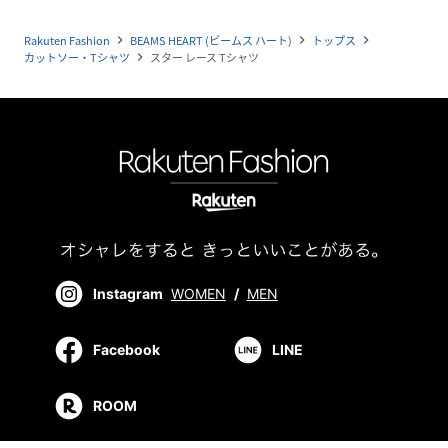
Rakuten Fashion
BEAMS HEART (ビームス ハート)
トップス
navigate_next
navigate_next
navigate_next
カットソー・Tシャツ
スター レース Tシャツ
navigate_next
Instagram
WOMEN
/
MEN
Facebook
LINE
ROOM