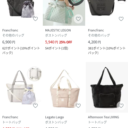
Francfranc
MAJESTIC LEGON
Francfranc
その他のバッグ
ボストンバッグ
その他のバッグ
6,900
5,940
4,200
円
円
25
%
OFF
円
627
ポイント
(
10%ポイント
54
ポイント
(
1倍
)
381
ポイント
(
10%ポイント
バック
)
バック
)
Francfranc
Legato Largo
Afternoon Tea LIVING
トートバッグ
ボストンバッグ
トートバッグ