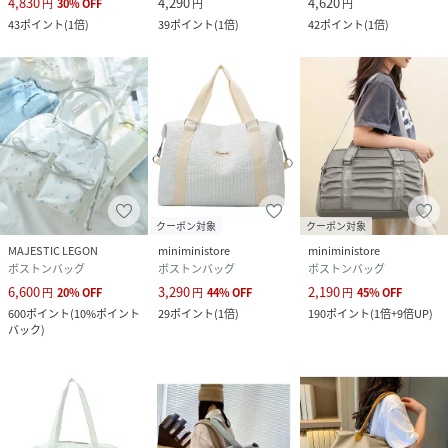
4,830
4,290
4,620
円
30
%
OFF
円
円
43
ポイント
(
1倍
)
39
ポイント
(
1倍
)
42
ポイント
(
1倍
)
クーポン対象
クーポン対象
MAJESTIC LEGON
miniministore
miniministore
ボストンバッグ
ボストンバッグ
ボストンバッグ
6,600
3,290
2,190
円
20
%
OFF
円
44
%
OFF
円
45
%
OFF
600
ポイント
(
10%ポイント
29
ポイント
(
1倍
)
190
ポイント
(
1倍+9倍UP
)
バック
)