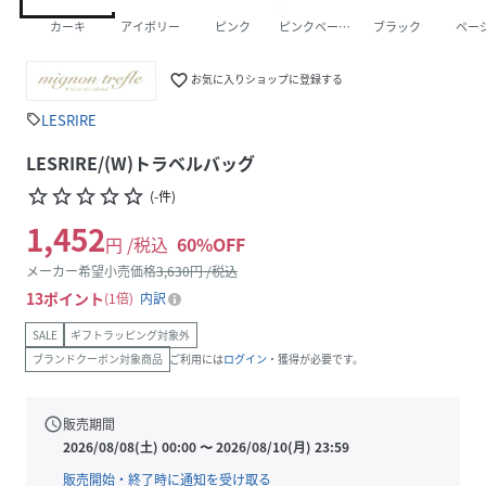
カーキ
アイボリー
ピンク
ピンクベージュ
ブラック
ベー
favorite_border
お気に入りショップに登録する
LESRIRE
sell
LESRIRE/(W)トラベルバッグ
star_border
star_border
star_border
star_border
star_border
(
-
件
)
1,452
円 /税込
60
%OFF
メーカー希望小売価格
3,630
円 /税込
13
ポイント
1倍
内訳
SALE
ギフトラッピング対象外
ブランドクーポン対象商品
ご利用には
ログイン
・獲得が必要です。
schedule
販売期間
2026/08/08(土) 00:00
〜
2026/08/10(月) 23:59
販売開始・終了時に通知を受け取る