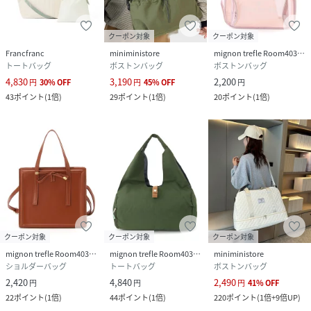
クーポン対象
クーポン対象
Francfranc
miniministore
mignon trefle Room403 selected
トートバッグ
ボストンバッグ
ボストンバッグ
4,830
3,190
2,200
円
30
%
OFF
円
45
%
OFF
円
43
ポイント
(
1倍
)
29
ポイント
(
1倍
)
20
ポイント
(
1倍
)
クーポン対象
クーポン対象
クーポン対象
mignon trefle Room403 selected
mignon trefle Room403 selected
miniministore
ショルダーバッグ
トートバッグ
ボストンバッグ
2,420
4,840
2,490
円
円
円
41
%
OFF
22
ポイント
(
1倍
)
44
ポイント
(
1倍
)
220
ポイント
(
1倍+9倍UP
)