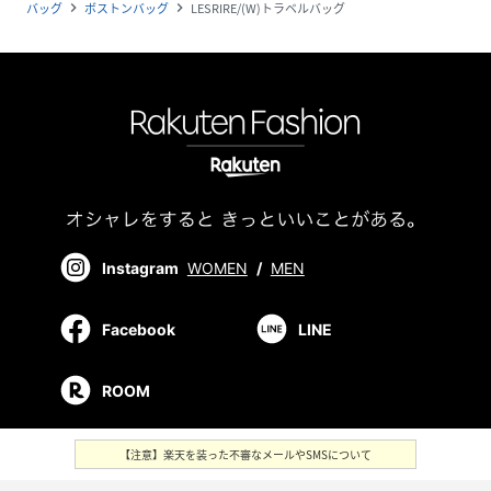
バッグ
ボストンバッグ
LESRIRE/(W)トラベルバッグ
navigate_next
navigate_next
Instagram
WOMEN
/
MEN
Facebook
LINE
ROOM
【注意】楽天を装った不審なメールやSMSについて