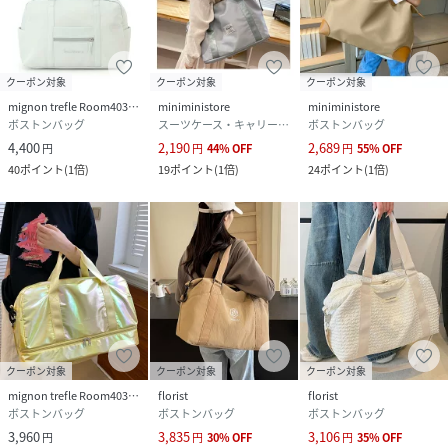
クーポン対象
クーポン対象
クーポン対象
mignon trefle Room403 selected
miniministore
miniministore
ボストンバッグ
スーツケース・キャリーバッグ
ボストンバッグ
4,400
2,190
2,689
円
円
44
%
OFF
円
55
%
OFF
40
ポイント
(
1倍
)
19
ポイント
(
1倍
)
24
ポイント
(
1倍
)
クーポン対象
クーポン対象
クーポン対象
mignon trefle Room403 selected
florist
florist
ボストンバッグ
ボストンバッグ
ボストンバッグ
3,960
3,835
3,106
円
円
30
%
OFF
円
35
%
OFF