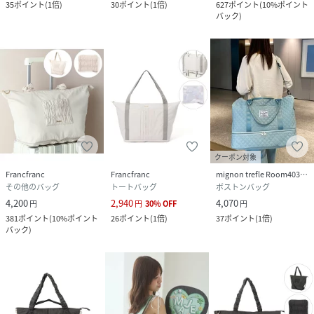
35
ポイント
(
1倍
)
30
ポイント
(
1倍
)
627
ポイント
(
10%ポイント
バック
)
クーポン対象
Francfranc
Francfranc
mignon trefle Room403 selected
その他のバッグ
トートバッグ
ボストンバッグ
4,200
2,940
4,070
円
円
30
%
OFF
円
381
ポイント
(
10%ポイント
26
ポイント
(
1倍
)
37
ポイント
(
1倍
)
バック
)