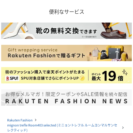
便利なサービス
Rakuten Fashion
navigate_next
mignon trefle Room403 selected (ミニョントレフル ルームヨンマルサンセ
navigate_next
レクティッド)