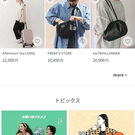
Afternoon Tea LIVING
FREAK’S STORE
ear PAPILLONNER
22,000
10,450
20,900
円
円
円
more
navigate_next
トピックス