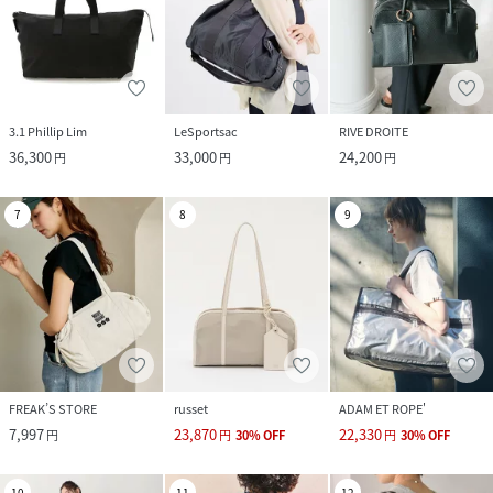
3.1 Phillip Lim
LeSportsac
RIVE DROITE
36,300
33,000
24,200
円
円
円
7
8
9
FREAK’S STORE
russet
ADAM ET ROPE'
7,997
23,870
22,330
円
円
30
%
OFF
円
30
%
OFF
10
11
12