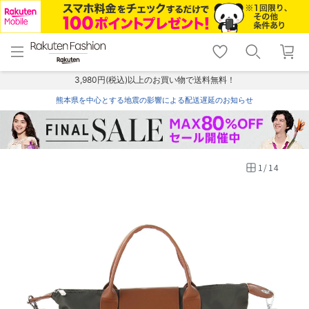
menu
home
search
favorite_border
shopping_cart
lock_outline
メニュー
トップ
検索
お気に入り
カート
ログイン
3,980円(税込)以上のお買い物で送料無料！
熊本県を中心とする地震の影響による配送遅延のお知らせ
1
/
14