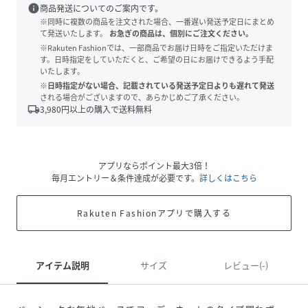
info
商品発送についてのご案内です。
※同時に複数の商品を注文された場合、一番遅い発送予定日にまとめ
て発送いたします。
お急ぎの商品は、個別にご注文ください。
※Rakuten Fashionでは、一部商品でお届け日時をご指定いただけま
す。日時指定をしていただくと、ご希望の日にお届けできるよう手配
いたします。
※日時指定がない場合、記載されている発送予定日よりも遅れて発送
される場合がございますので、あらかじめご了承ください。
local_shipping
3,980
円以上の購入で送料無料
アプリならポイント最大3倍！
毎月エントリー＆条件達成が必要です。
詳しくはこちら
Rakuten Fashionアプリで購入する
アイテム説明
サイズ
レビュー(-)