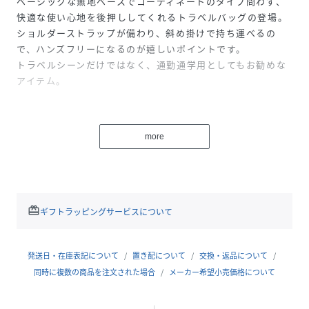
ベーシックな無地ベースでコーディネートのタイプ問わず、
快適な使い心地を後押ししてくれるトラベルバッグの登場。
ショルダーストラップが備わり、斜め掛けで持ち運べるの
で、ハンズフリーになるのが嬉しいポイントです。
トラベルシーンだけではなく、通勤通学用としてもお勧めな
アイテム。
性別タイプ
レディース
more
サイズ
FREE
品番
PG9331_M9198
(
M9198-251-X99 PG9331
)
redeem
ギフトラッピングサービスについて
発送日・在庫表記について
置き配について
交換・返品について
同時に複数の商品を注文された場合
メーカー希望小売価格について