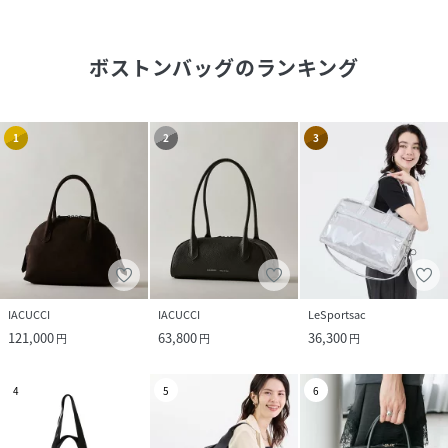
ボストンバッグ
のランキング
1
2
3
IACUCCI
IACUCCI
LeSportsac
121,000
63,800
36,300
円
円
円
4
5
6