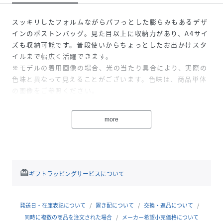
スッキリしたフォルムながらパフっとした膨らみもあるデザ
インのボストンバッグ。見た目以上に収納力があり、A4サイ
ズも収納可能です。普段使いからちょっとしたお出かけスタ
イルまで幅広く活躍できます。
※モデルの着用画像の場合、光の当たり具合により、実際の
色味と異なって見えることがございます。色味は、商品単体
の画像をご参照ください。
性別タイプ
レディース
more
原産国
中国製
素材
-
redeem
ギフトラッピングサービスについて
サイズ
－
品番
PG8936_131
発送日・在庫表記について
置き配について
交換・返品について
(
131-5291035-010-10 PG8936
)
同時に複数の商品を注文された場合
メーカー希望小売価格について