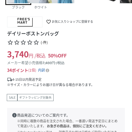
ブラック
ホワイト
favorite_border
お気に入りショップに登録する
デイリーボストンバッグ
star_border
star_border
star_border
star_border
star_border
(
-
件
)
3,740
円 /税込
50
%OFF
メーカー希望小売価格
7,480
円 /税込
34
ポイント
1倍
内訳
local_shipping
4-15日以内発送予定
※サイズ・カラーによりお届け日が異なる場合があります。
SALE
ギフトラッピング対象外
info
商品発送についてのご案内です。
※同時に複数の商品を注文された場合、一番遅い発送予定日にまとめ
て発送いたします。
お急ぎの商品は、個別にご注文ください。