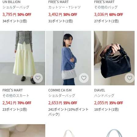
UN BILLION
FREE'S MART
FREE'S MART
ショルダーバッグ
カットソー・Tシャツ
その他のバッグ
3,795
3,492
3,036
円
50
%
OFF
円
50
%
OFF
円
60
%
OFF
34
ポイント
(
1倍
)
31
ポイント
(
1倍
)
27
ポイント
(
1倍
)
FREE'S MART
COMME CA ISM
DIAVEL
その他のスカート
ショルダーバッグ
ハンドバッグ
2,541
2,653
2,055
円
70
%
OFF
円
55
%
OFF
円
35
%
OFF
23
ポイント
(
1倍
)
241
ポイント
(
10%ポイント
18
ポイント
(
1倍
)
バック
)