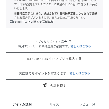
※Rakuten Fashionでは、一部商品でお届け日時をご指定いただけま
す。日時指定をしていただくと、ご希望の日にお届けできるよう手配
いたします。
※日時指定がない場合、記載されている発送予定日よりも遅れて発送
される場合がございますので、あらかじめご了承ください。
local_shipping
3,980
円以上の購入で送料無料
アプリならポイント最大3倍！
毎月エントリー＆条件達成が必要です。
詳しくはこちら
Rakuten Fashionアプリで購入する
実店舗でもポイントが貯まります！
詳しくはこちら
店舗を探す
アイテム説明
サイズ
レビュー(-)