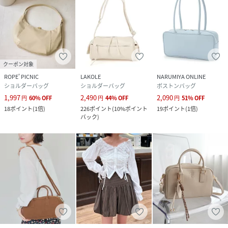
クーポン対象
ROPE' PICNIC
LAKOLE
NARUMIYA ONLINE
ショルダーバッグ
ショルダーバッグ
ボストンバッグ
1,997
2,490
2,090
円
60
%
OFF
円
44
%
OFF
円
51
%
OFF
18
ポイント
(
1倍
)
226
ポイント
(
10%ポイント
19
ポイント
(
1倍
)
バック
)