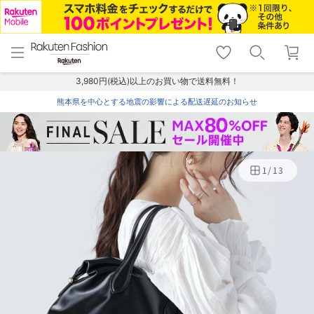
menu
home
search
favorite_border
shopping_cart
lock_outline
メニュー
トップ
検索
お気に入り
カート
ログイン
3,980円(税込)以上のお買い物で送料無料！
熊本県を中心とする地震の影響による配送遅延のお知らせ
1
/
13