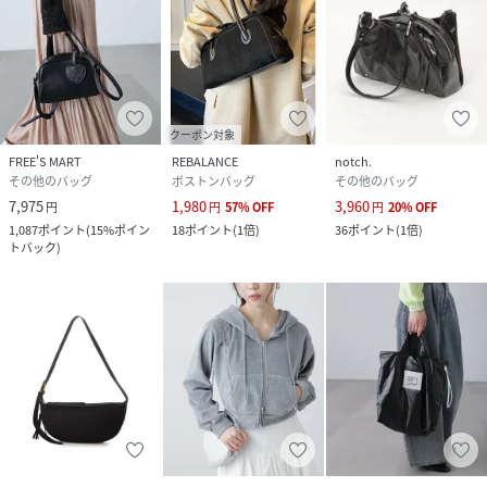
クーポン対象
FREE'S MART
REBALANCE
notch.
その他のバッグ
ボストンバッグ
その他のバッグ
7,975
1,980
3,960
円
円
57
%
OFF
円
20
%
OFF
1,087
ポイント
(
15%ポイン
18
ポイント
(
1倍
)
36
ポイント
(
1倍
)
トバック
)