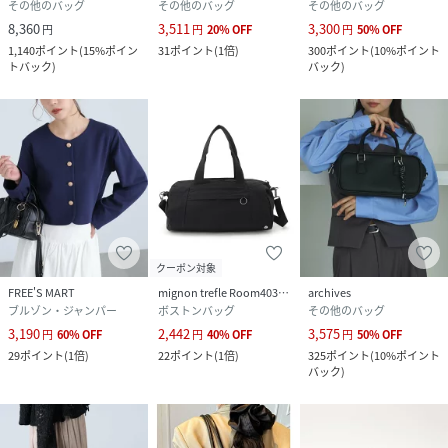
その他のバッグ
その他のバッグ
その他のバッグ
8,360
3,511
3,300
円
円
20
%
OFF
円
50
%
OFF
1,140
ポイント
(
15%ポイン
31
ポイント
(
1倍
)
300
ポイント
(
10%ポイント
トバック
)
バック
)
クーポン対象
FREE'S MART
mignon trefle Room403 selected
archives
ブルゾン・ジャンパー
ボストンバッグ
その他のバッグ
3,190
2,442
3,575
円
60
%
OFF
円
40
%
OFF
円
50
%
OFF
29
ポイント
(
1倍
)
22
ポイント
(
1倍
)
325
ポイント
(
10%ポイント
バック
)