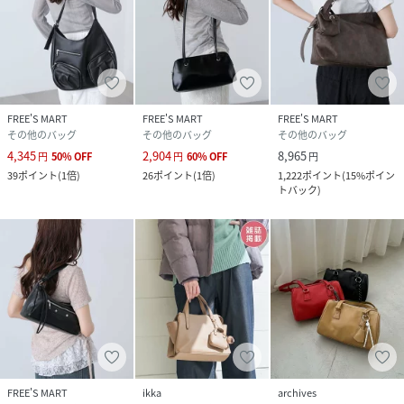
FREE'S MART
FREE'S MART
FREE'S MART
その他のバッグ
その他のバッグ
その他のバッグ
4,345
2,904
8,965
円
50
%
OFF
円
60
%
OFF
円
39
ポイント
(
1倍
)
26
ポイント
(
1倍
)
1,222
ポイント
(
15%ポイン
トバック
)
FREE'S MART
ikka
archives