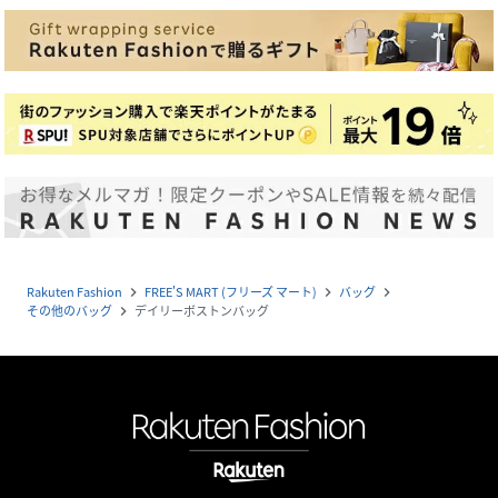
Rakuten Fashion
FREE'S MART (フリーズ マート)
バッグ
navigate_next
navigate_next
navigate_next
その他のバッグ
デイリーボストンバッグ
navigate_next