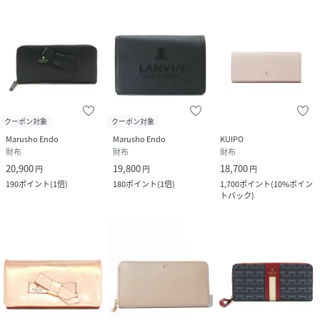
クーポン対象
クーポン対象
Marusho Endo
Marusho Endo
KUIPO
財布
財布
財布
20,900
19,800
18,700
円
円
円
190
ポイント
(
1倍
)
180
ポイント
(
1倍
)
1,700
ポイント
(
10%ポイン
トバック
)