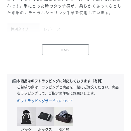
布です。手にとった時のタッチ感が、柔らかくふっくらとし
た印象のナチュラルシュリンク牛革を使用しています。
性別タイプ
レディース
原産国
中国
more
素材
本体：牛革
裏地：レーヨン
サイズ
FREE
redeem
本商品はギフトラッピングに対応しております（有料）
品番
PG7948_065645410
ご希望の際は、ラッピングと商品を一緒にご注文ください。商品
(
065645410-10-F PG7948
)
をラッピングして、ご指定の住所にお届けします。
ギフトラッピングサービスについて
バッグ
ボックス
風呂敷