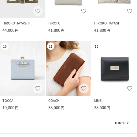
HIROKO HAYASHI
HIROFU
HIROKO HAYASHI
44,000
41,800
41,800
円
円
円
10
11
12
TOCCA
COACH
MM6
19,800
38,500
38,500
円
円
円
more
navigate_next