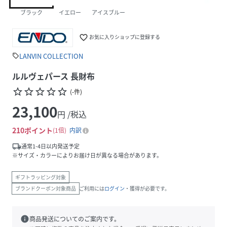
ブラック
イエロー
アイスブルー
favorite_border
お気に入りショップに登録する
LANVIN COLLECTION
sell
ルルヴェパース 長財布
star_border
star_border
star_border
star_border
star_border
(
-
件
)
23,100
円 /税込
210
ポイント
1倍
内訳
local_shipping
通常1-4日以内発送予定
※サイズ・カラーによりお届け日が異なる場合があります。
ギフトラッピング対象
ブランドクーポン対象商品
ご利用には
ログイン
・獲得が必要です。
info
商品発送についてのご案内です。