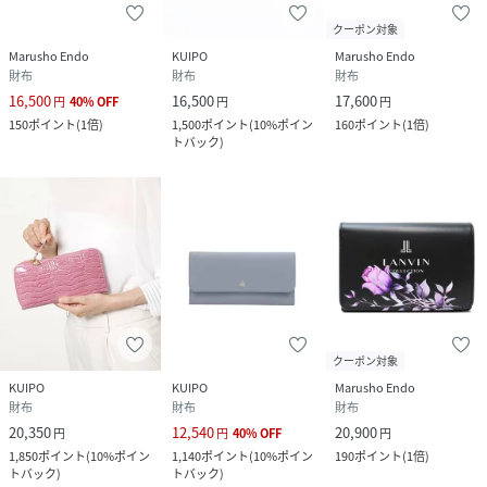
クーポン対象
Marusho Endo
KUIPO
Marusho Endo
財布
財布
財布
16,500
16,500
17,600
円
40
%
OFF
円
円
150
ポイント
(
1倍
)
1,500
ポイント
(
10%ポイン
160
ポイント
(
1倍
)
トバック
)
クーポン対象
KUIPO
KUIPO
Marusho Endo
財布
財布
財布
20,350
12,540
20,900
円
円
40
%
OFF
円
1,850
ポイント
(
10%ポイン
1,140
ポイント
(
10%ポイン
190
ポイント
(
1倍
)
トバック
)
トバック
)