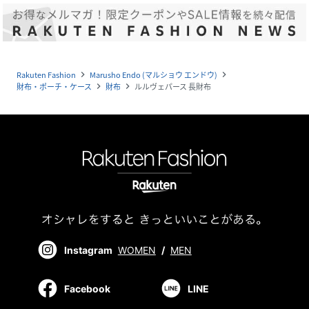
Rakuten Fashion
Marusho Endo (マルショウ エンドウ)
navigate_next
navigate_next
財布・ポーチ・ケース
財布
ルルヴェパース 長財布
navigate_next
navigate_next
Instagram
WOMEN
/
MEN
Facebook
LINE