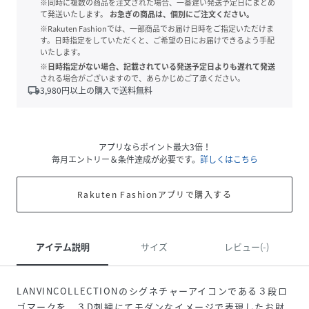
※同時に複数の商品を注文された場合、一番遅い発送予定日にまとめ
て発送いたします。
お急ぎの商品は、個別にご注文ください。
※Rakuten Fashionでは、一部商品でお届け日時をご指定いただけま
す。日時指定をしていただくと、ご希望の日にお届けできるよう手配
いたします。
※日時指定がない場合、記載されている発送予定日よりも遅れて発送
される場合がございますので、あらかじめご了承ください。
local_shipping
3,980
円以上の購入で送料無料
アプリならポイント最大3倍！
毎月エントリー＆条件達成が必要です。
詳しくはこちら
Rakuten Fashionアプリで購入する
アイテム説明
サイズ
レビュー(-)
LANVINCOLLECTIONのシグネチャーアイコンである３段ロ
ゴマークを、３D刺繍にてモダンなイメージで表現したお財