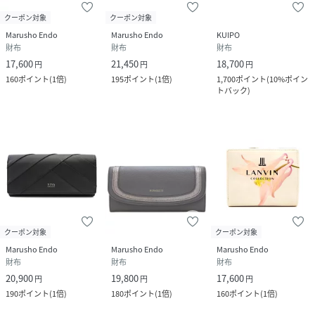
クーポン対象
クーポン対象
Marusho Endo
Marusho Endo
KUIPO
財布
財布
財布
17,600
21,450
18,700
円
円
円
160
ポイント
(
1倍
)
195
ポイント
(
1倍
)
1,700
ポイント
(
10%ポイン
トバック
)
クーポン対象
クーポン対象
Marusho Endo
Marusho Endo
Marusho Endo
財布
財布
財布
20,900
19,800
17,600
円
円
円
190
ポイント
(
1倍
)
180
ポイント
(
1倍
)
160
ポイント
(
1倍
)