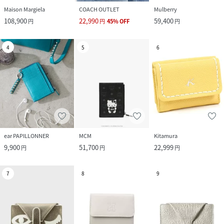
Maison Margiela
COACH OUTLET
Mulberry
108,900
22,990
59,400
円
円
45
%
OFF
円
4
5
6
ear PAPILLONNER
MCM
Kitamura
9,900
51,700
22,999
円
円
円
7
8
9