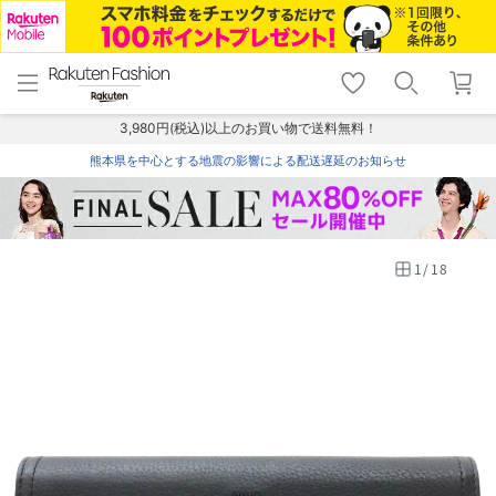
menu
home
search
favorite_border
shopping_cart
lock_outline
メニュー
トップ
検索
お気に入り
カート
ログイン
3,980円(税込)以上のお買い物で送料無料！
熊本県を中心とする地震の影響による配送遅延のお知らせ
1
/
18