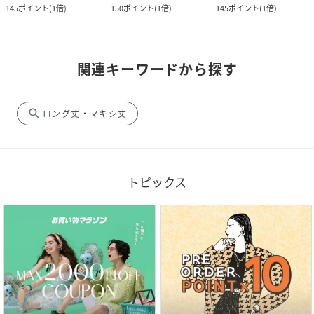
145
ポイント
(
1倍
)
150
ポイント
(
1倍
)
145
ポイント
(
1倍
)
関連キーワードから探す
search
ロング丈・マキシ丈
トピックス