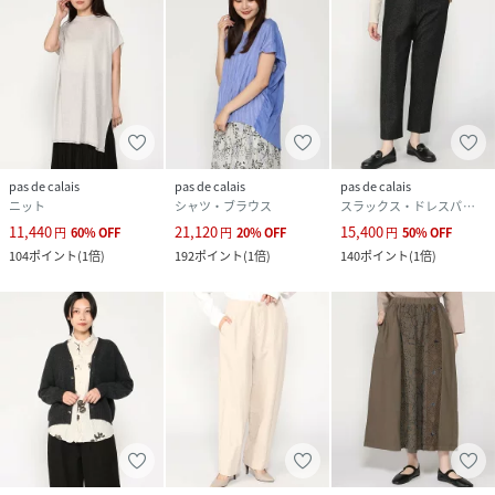
pas de calais
pas de calais
pas de calais
ニット
シャツ・ブラウス
スラックス・ドレスパンツ
11,440
21,120
15,400
円
60
%
OFF
円
20
%
OFF
円
50
%
OFF
104
ポイント
(
1倍
)
192
ポイント
(
1倍
)
140
ポイント
(
1倍
)