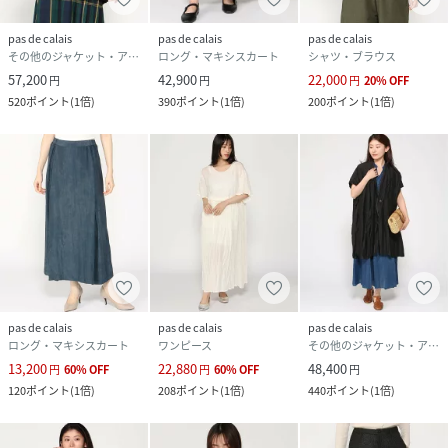
pas de calais
pas de calais
pas de calais
その他のジャケット・アウター
ロング・マキシスカート
シャツ・ブラウス
57,200
42,900
22,000
円
円
円
20
%
OFF
520
ポイント
(
1倍
)
390
ポイント
(
1倍
)
200
ポイント
(
1倍
)
pas de calais
pas de calais
pas de calais
ロング・マキシスカート
ワンピース
その他のジャケット・アウター
13,200
22,880
48,400
円
60
%
OFF
円
60
%
OFF
円
120
ポイント
(
1倍
)
208
ポイント
(
1倍
)
440
ポイント
(
1倍
)