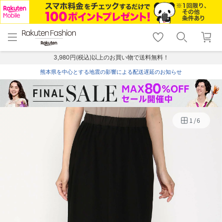
menu
home
search
favorite_border
shopping_cart
lock_outline
メニュー
トップ
検索
お気に入り
カート
ログイン
3,980円(税込)以上のお買い物で送料無料！
熊本県を中心とする地震の影響による配送遅延のお知らせ
1
/
6