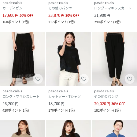
pas de calais
pas de calais
pas de calais
カーディガン
その他のパンツ
ロング・マキシスカート
17,600
23,870
31,900
円
50
%
OFF
円
30
%
OFF
円
160
ポイント
(
1倍
)
217
ポイント
(
1倍
)
290
ポイント
(
1倍
)
pas de calais
pas de calais
pas de calais
ロング・マキシスカート
カットソー・Tシャツ
その他のパンツ
46,200
18,700
20,020
円
円
円
30
%
OFF
420
ポイント
(
1倍
)
170
ポイント
(
1倍
)
182
ポイント
(
1倍
)