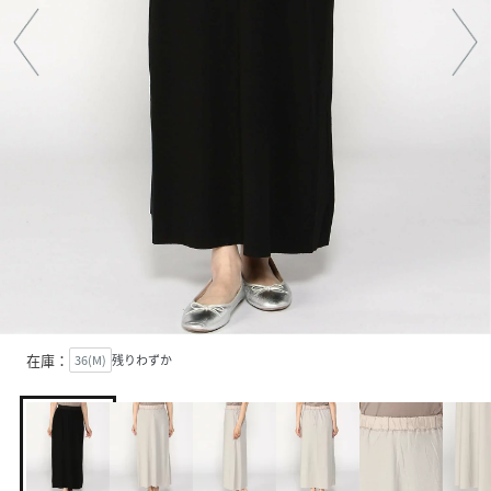
在庫：
36(M)
残りわずか