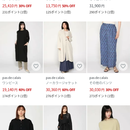
25,410
13,750
31,900
円
30
%
OFF
円
50
%
OFF
円
231
ポイント
(
1倍
)
125
ポイント
(
1倍
)
290
ポイント
(
1倍
)
pas de calais
pas de calais
pas de calais
ワンピース
ノーカラージャケット
その他のパンツ
19,140
30,360
30,030
円
40
%
OFF
円
60
%
OFF
円
30
%
OFF
174
ポイント
(
1倍
)
276
ポイント
(
1倍
)
273
ポイント
(
1倍
)