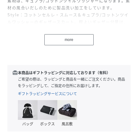
素材は、キュプラ/コットンツイルワッシャーになります。素
材の風合いだしのために製品洗い加工をしています。
Style：コットンセルレ・スムース＆キュプラ/コットンツイ
ルワッシャーのギャザースカート。程よいギャザー分量は、
着合わせしやすいアイテム。微光沢素材がきらりとしたウエ
スト部分は、ゴムと内掛けスピンドル対応でサイズ調節でき
more
ます。
モデル身長：165cm 着用サイズ：36(M)
性別タイプ
レディース
redeem
本商品はギフトラッピングに対応しております（有料）
ご希望の際は、ラッピングと商品を一緒にご注文ください。商品
原産国
日本
をラッピングして、ご指定の住所にお届けします。
ギフトラッピングサービスについて
素材
コットン50%
レーヨン50%
別地:コットン55%
キュプラ45%
バッグ
ボックス
風呂敷
サイズ
36(M)
クリーニング
手洗い可