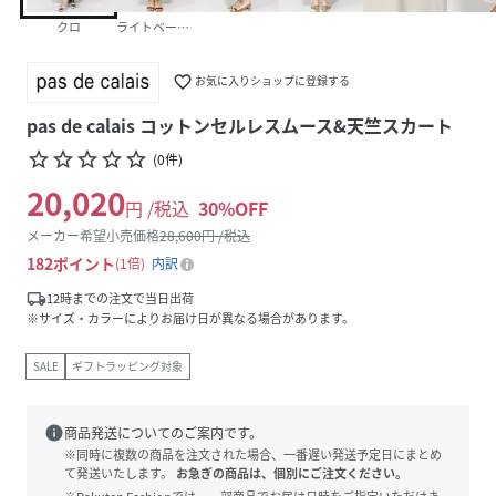
クロ
ライトベージュ
favorite_border
お気に入りショップに登録する
pas de calais コットンセルレスムース&天竺スカート
star_border
star_border
star_border
star_border
star_border
(
0
件
)
20,020
円 /税込
30
%OFF
メーカー希望小売価格
28,600
円 /税込
182
ポイント
1倍
内訳
local_shipping
12時までの注文で当日出荷
※サイズ・カラーによりお届け日が異なる場合があります。
SALE
ギフトラッピング対象
info
商品発送についてのご案内です。
※同時に複数の商品を注文された場合、一番遅い発送予定日にまとめ
て発送いたします。
お急ぎの商品は、個別にご注文ください。