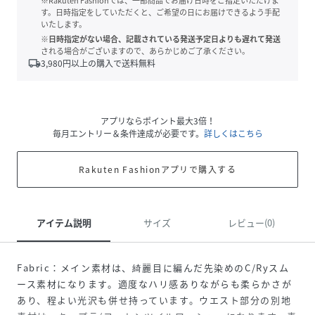
※Rakuten Fashionでは、一部商品でお届け日時をご指定いただけま
す。日時指定をしていただくと、ご希望の日にお届けできるよう手配
いたします。
※日時指定がない場合、記載されている発送予定日よりも遅れて発送
される場合がございますので、あらかじめご了承ください。
local_shipping
3,980
円以上の購入で送料無料
アプリならポイント最大3倍！
毎月エントリー＆条件達成が必要です。
詳しくはこちら
Rakuten Fashionアプリで購入する
アイテム説明
サイズ
レビュー(0)
Fabric：メイン素材は、綺麗目に編んだ先染めのC/Ryスム
ース素材になります。適度なハリ感ありながらも柔らかさが
あり、程よい光沢も併せ持っています。ウエスト部分の別地