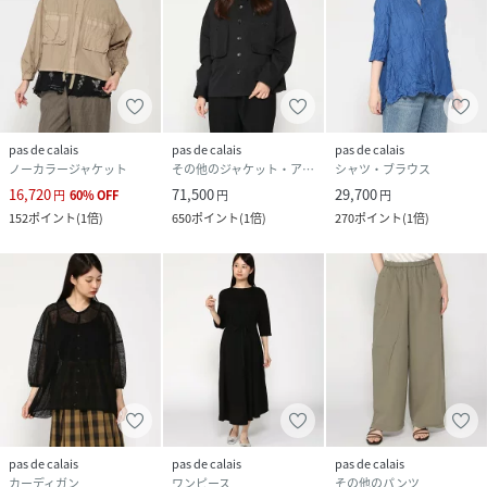
pas de calais
pas de calais
pas de calais
ノーカラージャケット
その他のジャケット・アウター
シャツ・ブラウス
16,720
71,500
29,700
円
60
%
OFF
円
円
152
ポイント
(
1倍
)
650
ポイント
(
1倍
)
270
ポイント
(
1倍
)
pas de calais
pas de calais
pas de calais
カーディガン
ワンピース
その他のパンツ