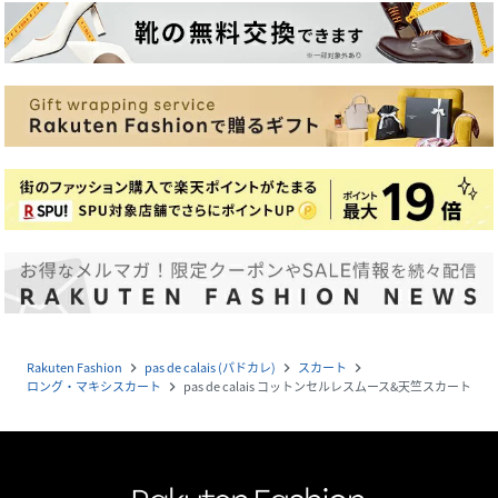
Rakuten Fashion
pas de calais (パドカレ)
スカート
navigate_next
navigate_next
navigate_next
ロング・マキシスカート
pas de calais コットンセルレスムース&天竺スカート
navigate_next