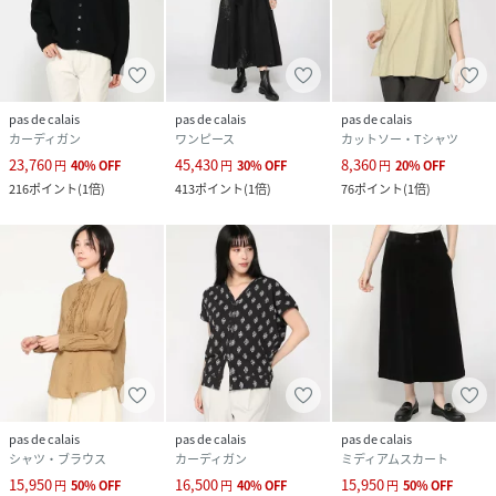
pas de calais
pas de calais
pas de calais
カーディガン
ワンピース
カットソー・Tシャツ
23,760
45,430
8,360
円
40
%
OFF
円
30
%
OFF
円
20
%
OFF
216
ポイント
(
1倍
)
413
ポイント
(
1倍
)
76
ポイント
(
1倍
)
pas de calais
pas de calais
pas de calais
シャツ・ブラウス
カーディガン
ミディアムスカート
15,950
16,500
15,950
円
50
%
OFF
円
40
%
OFF
円
50
%
OFF