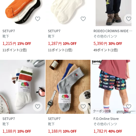
SETUP7
SETUP7
RODEO CROWNS WIDE BOWL
靴下
靴下
その他のパンツ
1,215
1,287
5,390
円
15
%
OFF
円
10
%
OFF
円
30
%
OFF
11
ポイント
(
1倍
)
11
ポイント
(
1倍
)
49
ポイント
(
1倍
)
クーポン対象
SETUP7
SETUP7
F.O.Online Store
靴下
靴下
その他のパンツ
1,188
1,188
1,782
円
10
%
OFF
円
10
%
OFF
円
40
%
OFF