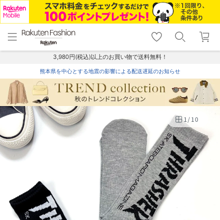
menu
home
search
favorite_border
shopping_cart
lock_outline
メニュー
トップ
検索
お気に入り
カート
ログイン
3,980円(税込)以上のお買い物で送料無料！
熊本県を中心とする地震の影響による配送遅延のお知らせ
1
/
10