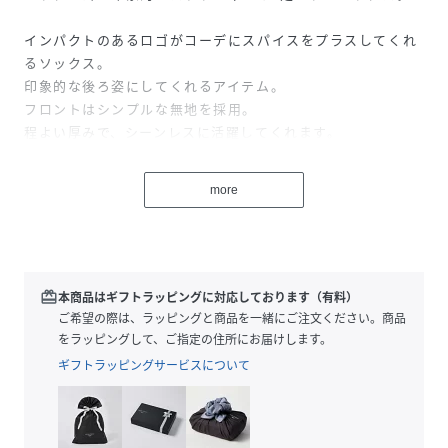
インパクトのあるロゴがコーデにスパイスをプラスしてくれ
るソックス。
印象的な後ろ姿にしてくれるアイテム。
フロントはシンプルな無地を採用。
程よい厚みで、シーンレスに活躍してくれます。
足裏部分が厚手になっており、破れにくく履き心地の良いソ
ックス。
more
ギフトにもぴったりなアイテムです。
◼️カラー展開
・ホワイト3足セット
・ブラック3足セット
redeem
本商品はギフトラッピングに対応しております（有料）
・ブラック/ホワイト/グレー 3足セット
ご希望の際は、ラッピングと商品を一緒にご注文ください。商品
をラッピングして、ご指定の住所にお届けします。
【THRASHER / スラッシャー】
ギフトラッピングサービスについて
1981年にサンフランシスコでエドワード.リギンズ氏が創刊
したスケート雑誌のTHRASHER MAGZINE。
スケート雑誌から生まれたのがスケートブランドの