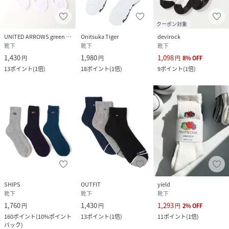
クーポン対象
UNITED ARROWS green label relaxing
Onitsuka Tiger
devirock
靴下
靴下
靴下
1,430
1,980
1,098
円
円
円
8
%
OFF
13
ポイント
(
1倍
)
18
ポイント
(
1倍
)
9
ポイント
(
1倍
)
SHIPS
OUTFIT
yield
靴下
靴下
靴下
1,760
1,430
1,293
円
円
円
2
%
OFF
160
ポイント
(
10%ポイント
13
ポイント
(
1倍
)
11
ポイント
(
1倍
)
バック
)