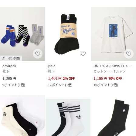
クーポン対象
devirock
yield
UNITED ARROWS LTD. OUTLET
靴下
靴下
カットソー・Tシャツ
1,098
1,401
1,188
円
円
2
%
OFF
円
70
%
OFF
9
ポイント
(
1倍
)
12
ポイント
(
1倍
)
10
ポイント
(
1倍
)