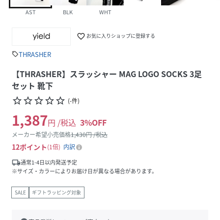
AST
BLK
WHT
favorite_border
お気に入りショップに登録する
THRASHER
sell
【THRASHER】スラッシャー MAG LOGO SOCKS 3足
セット 靴下
star_border
star_border
star_border
star_border
star_border
(
-
件
)
1,387
円 /税込
3
%OFF
メーカー希望小売価格
1,430
円 /税込
12
ポイント
1倍
内訳
local_shipping
通常1-4日以内発送予定
※サイズ・カラーによりお届け日が異なる場合があります。
SALE
ギフトラッピング対象