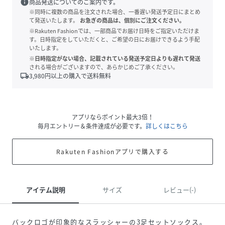
info
商品発送についてのご案内です。
※同時に複数の商品を注文された場合、一番遅い発送予定日にまとめ
て発送いたします。
お急ぎの商品は、個別にご注文ください。
※Rakuten Fashionでは、一部商品でお届け日時をご指定いただけま
す。日時指定をしていただくと、ご希望の日にお届けできるよう手配
いたします。
※日時指定がない場合、記載されている発送予定日よりも遅れて発送
される場合がございますので、あらかじめご了承ください。
local_shipping
3,980
円以上の購入で送料無料
アプリならポイント最大3倍！
毎月エントリー＆条件達成が必要です。
詳しくはこちら
Rakuten Fashionアプリで購入する
アイテム説明
サイズ
レビュー(-)
バックロゴが印象的なスラッシャーの3足セットソックス。