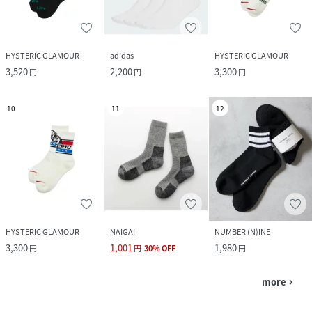
HYSTERIC GLAMOUR
adidas
HYSTERIC GLAMOUR
3,520
2,200
3,300
円
円
円
10
11
12
HYSTERIC GLAMOUR
NAIGAI
NUMBER (N)INE
3,300
1,001
1,980
円
円
30
%
OFF
円
more
navigate_next