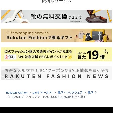
便利なサービス
Rakuten Fashion
yield (イールド)
靴下・レッグウェア
靴下
navigate_next
navigate_next
navigate_next
navigate_next
【THRASHER】スラッシャー MAG LOGO SOCKS 3足セット 靴下