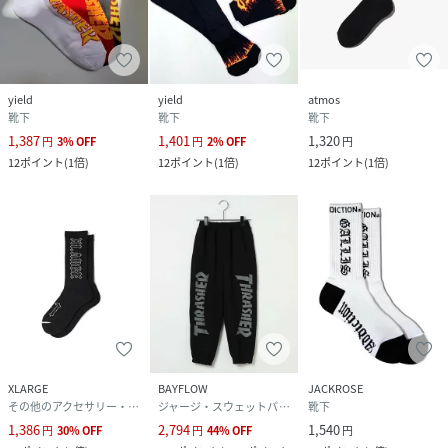
yield
yield
atmos
靴下
靴下
靴下
1,387
1,401
1,320
円
3
%
OFF
円
2
%
OFF
円
12
ポイント
(
1倍
)
12
ポイント
(
1倍
)
12
ポイント
(
1倍
)
XLARGE
BAYFLOW
JACKROSE
その他のアクセサリー・腕時計
ジャージ・スウェットパンツ
靴下
1,386
2,794
1,540
円
30
%
OFF
円
44
%
OFF
円