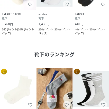
FREAK’S STORE
adidas
LAKOLE
靴下
靴下
靴下
1,760
1,430
440
円
円
円
160
ポイント
(
10%ポイント
260
ポイント
(
20%ポイント
40
ポイント
(
10%ポイント
バック
)
バック
)
バック
)
靴下
のランキング
1
2
3