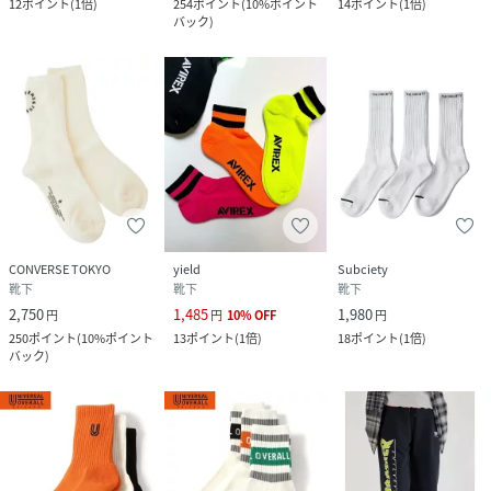
12
ポイント
(
1倍
)
254
ポイント
(
10%ポイント
14
ポイント
(
1倍
)
バック
)
CONVERSE TOKYO
yield
Subciety
靴下
靴下
靴下
2,750
1,485
1,980
円
円
10
%
OFF
円
250
ポイント
(
10%ポイント
13
ポイント
(
1倍
)
18
ポイント
(
1倍
)
バック
)