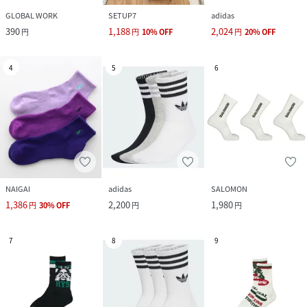
GLOBAL WORK
SETUP7
adidas
390
1,188
2,024
円
円
10
%
OFF
円
20
%
OFF
4
5
6
NAIGAI
adidas
SALOMON
1,386
2,200
1,980
円
30
%
OFF
円
円
7
8
9