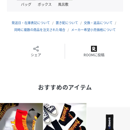
THRASHER(スラッシャー)。
バッグ
ボックス
風呂敷
スケーターだけではなく多くのファンからも愛用されている
ブランド。
発送日・在庫表記について
置き配について
交換・返品について
同時に複数の商品を注文された場合
メーカー希望小売価格について
性別タイプ
メンズ
原産国
中国
シェア
ROOMに投稿
素材
ポリエステル
コットン
その他
サイズ
FREE
おすすめのアイテム
品番
PG4768_TH
(
TH-SX223-AST-F PG4768
)