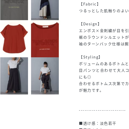
【Fabric】
つるっとした肌触りのよ
【Design】
エンボス×金刺繍が目を引
裾のラウンドシルエット
袖のターンバック仕様は腕
【Styling】
ボリュームのあるボトム
目パンツと合わせて大人
にも◎
合わせるボトムス次第で
が魅力です。
-------------------------
■透け感：淡色若干