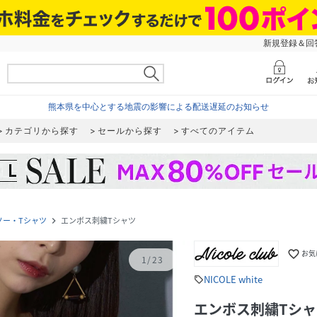
新規登録＆回答
熊本県を中心とする地震の影響による配送遅延のお知らせ
カテゴリから探す
セールから探す
すべてのアイテム
ソー・Tシャツ
エンボス刺繍Tシャツ
navigate_next
favorite_border
お気
1
/
23
NICOLE white
sell
エンボス刺繍Tシャ