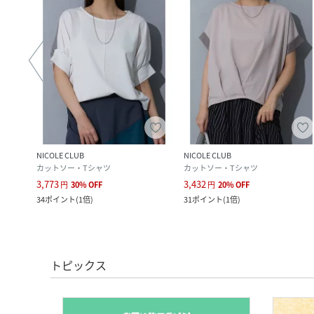
NICOLE CLUB
NICOLE CLUB
カットソー・Tシャツ
カットソー・Tシャツ
3,773
3,432
円
30
%
OFF
円
20
%
OFF
34
ポイント
(
1倍
)
31
ポイント
(
1倍
)
トピックス