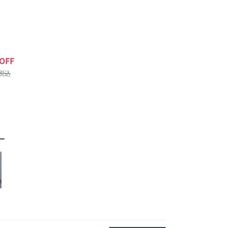
OFF
/税込
ー