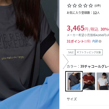
star_border
star_border
star_border
star_border
star_border
(
0
件
)
12
お気に入り登録数：
人
3,465
円 /税込
30
%
メーカー希望小売価格
4,950
円 
31
ポイント
1倍
内訳
SALE
ギフトラッピング対象
カラー：
39チャコールグレ
サイズ