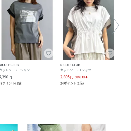
NICOLE CLUB
NICOLE CLUB
NICOL
カットソー・Tシャツ
カットソー・Tシャツ
カット
5,390
2,695
3,575
円
円
50
%
OFF
49
ポイント
(
1倍
)
24
ポイント
(
1倍
)
32
ポ