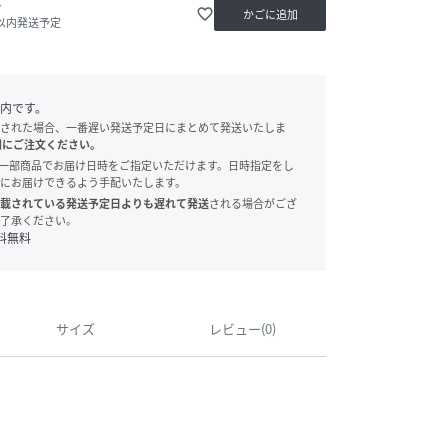
か
favorite_border
かごに追加
日以内発送予定
内です。
された場合、一番遅い発送予定日にまとめて発送いたしま
別にご注文ください。
onでは、一部商品でお届け日時をご指定いただけます。日時指定をし
にお届けできるよう手配いたします。
載されている発送予定日よりも遅れて発送
される場合がござ
了承ください。
料無料
サイズ
レビュー(0)