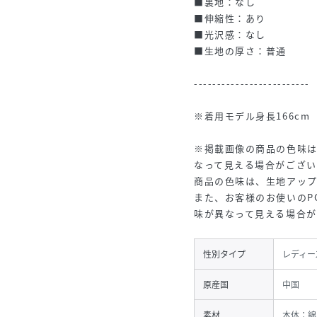
■裏地：なし
■伸縮性：あり
■光沢感：なし
■生地の厚さ：普通
-------------------------
※着用モデル身長166cm
※掲載画像の商品の色味
なって見える場合がござい
商品の色味は、生地アッ
また、お客様のお使いのP
味が異なって見える場合が
性別タイプ
レディー
原産国
中国
素材
本体：綿