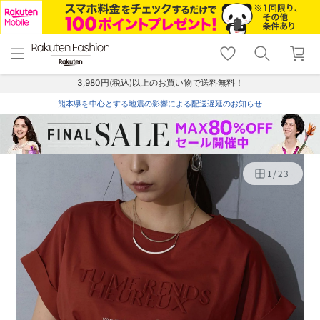
menu
home
search
favorite_border
shopping_cart
lock_outline
メニュー
トップ
検索
お気に入り
カート
ログイン
3,980円(税込)以上のお買い物で送料無料！
熊本県を中心とする地震の影響による配送遅延のお知らせ
1
/
23