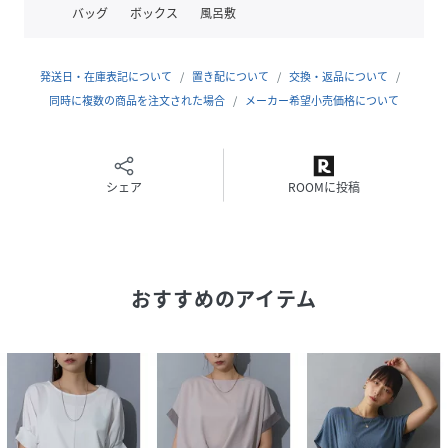
バッグ
ボックス
風呂敷
■透け感：淡色若干
■裏地：なし
■伸縮性：あり
発送日・在庫表記について
置き配について
交換・返品について
■光沢感：なし
同時に複数の商品を注文された場合
メーカー希望小売価格について
■生地の厚さ：普通
-------------------------
シェア
ROOMに投稿
※着用モデル身長166cm
※掲載画像の商品の色味は、撮影場所や光の当たり具合など
により色味が異なって見える場合がございます。
おすすめのアイテム
商品の色味は、生地アップの画像をご参照ください。
また、お客様のお使いのPC・スマートフォン等のモニター環
境などにより色味が異なって見える場合がございます。予め
ご了承の上ご注文ください。
性別タイプ
レディース