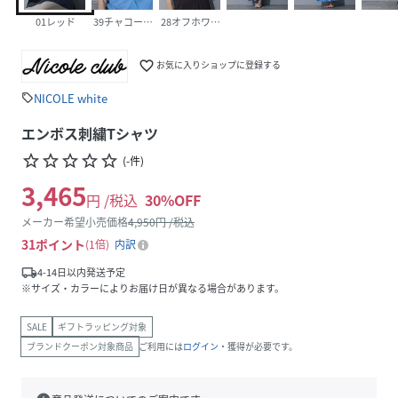
01レッド
39チャコールグレー
28オフホワイト
favorite_border
お気に入りショップに登録する
NICOLE white
sell
エンボス刺繍Tシャツ
star_border
star_border
star_border
star_border
star_border
(
-
件
)
3,465
円 /税込
30
%OFF
メーカー希望小売価格
4,950
円 /税込
31
ポイント
1倍
内訳
local_shipping
4-14日以内発送予定
※サイズ・カラーによりお届け日が異なる場合があります。
SALE
ギフトラッピング対象
ブランドクーポン対象商品
ご利用には
ログイン
・獲得が必要です。