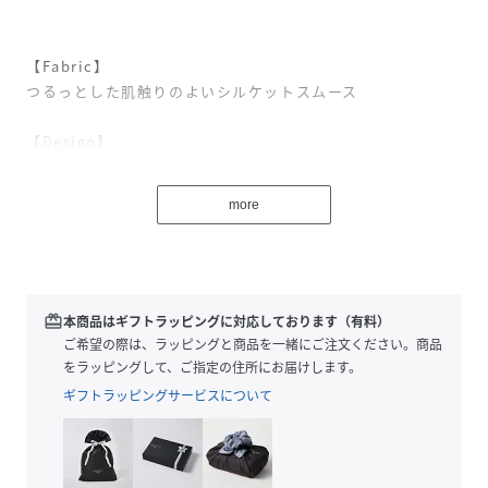
【Fabric】
つるっとした肌触りのよいシルケットスムース
【Design】
エンボス×金刺繍が目を引くTシャツ。
裾のラウンドシルエットが女性らしいシルエットに。
more
袖のターンバック仕様は腕周りをスッキリ見せてくれます。
【Styling】
ボリュームのあるボトムと合わせてカジュアルに、タイトス
カートやキレイ目パンツと合わせて大人コーデと、ベーシッ
redeem
本商品はギフトラッピングに対応しております（有料）
クなデザインでどんなテイストにも◎
ご希望の際は、ラッピングと商品を一緒にご注文ください。商品
合わせるボトムス次第でカジュアルからきれいめまで自由自
をラッピングして、ご指定の住所にお届けします。
在に楽しめるのが魅力です。
ギフトラッピングサービスについて
-------------------------