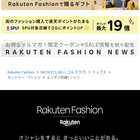
Rakuten Fashion
NICOLE CLUB (ニコル クラブ)
トップス
navigate_next
navigate_next
navigate_next
カットソー・Tシャツ
エンボス刺繍Tシャツ
navigate_next