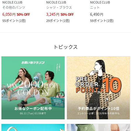
NICOLE CLUB
NICOLE CLUB
NICOLE CLUB
その他のパンツ
シャツ・ブラウス
ニット
6,050
3,245
6,490
円
50
%
OFF
円
50
%
OFF
円
55
ポイント
(
1倍
)
29
ポイント
(
1倍
)
59
ポイント
(
1倍
)
トピックス