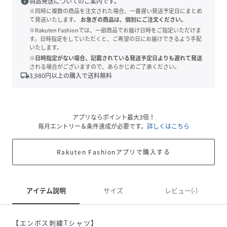
info
商品発送についてのご案内です。
※同時に複数の商品を注文された場合、一番遅い発送予定日にまとめ
て発送いたします。
お急ぎの商品は、個別にご注文ください。
※Rakuten Fashionでは、一部商品でお届け日時をご指定いただけま
す。日時指定をしていただくと、ご希望の日にお届けできるよう手配
いたします。
※日時指定がない場合、記載されている発送予定日よりも遅れて発送
される場合がございますので、あらかじめご了承ください。
local_shipping
3,980
円以上の購入で送料無料
アプリならポイント最大3倍！
毎月エントリー＆条件達成が必要です。
詳しくはこちら
Rakuten Fashionアプリで購入する
アイテム説明
サイズ
レビュー(-)
【エンボス刺繍Tシャツ】