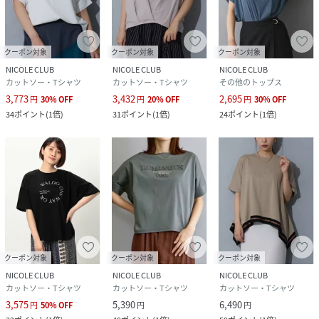
原産国
中国
素材
本体：綿100％ 別布：ポリエステル100％
クーポン対象
クーポン対象
クーポン対象
NICOLE CLUB
NICOLE CLUB
NICOLE CLUB
サイズ
99(FREE)
カットソー・Tシャツ
カットソー・Tシャツ
その他のトップス
3,773
3,432
2,695
円
30
%
OFF
円
20
%
OFF
円
30
%
OFF
クリーニング
手洗い
34
ポイント
(
1倍
)
31
ポイント
(
1倍
)
24
ポイント
(
1倍
)
品番
PG4484_5205
(
5205-9008-39-99 PG4484
)
クーポン対象
クーポン対象
クーポン対象
NICOLE CLUB
NICOLE CLUB
NICOLE CLUB
カットソー・Tシャツ
カットソー・Tシャツ
カットソー・Tシャツ
3,575
5,390
6,490
円
50
%
OFF
円
円