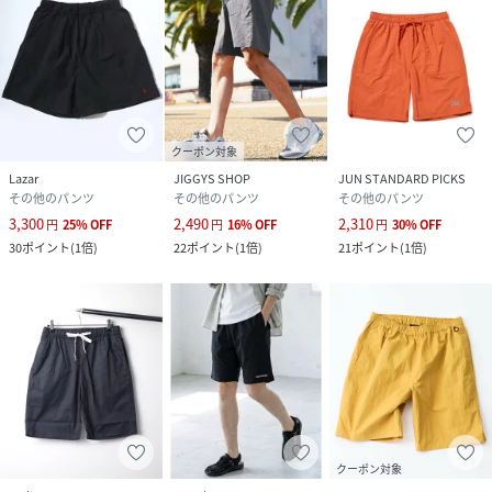
･ブランドのお気に入り登録
新商品や再入荷などお得な情報を受け取ることができます｡
【Lazar】
時代と共に変化し続けるファッションのトレンドを切り取
り､プチプライスでクオリティの高いアイテムを展開｡
クーポン対象
ベーシックにトレンドを取り入れ､感度の高いネオ･スタンダ
Lazar
JIGGYS SHOP
JUN STANDARD PICKS
ードスタイルを提案するセレクトショップです｡"
その他のパンツ
その他のパンツ
その他のパンツ
3,300
2,490
2,310
円
25
%
OFF
円
16
%
OFF
円
30
%
OFF
30
ポイント
(
1倍
)
22
ポイント
(
1倍
)
21
ポイント
(
1倍
)
性別タイプ
ユニセックス
素材
ナイロン100%
サイズ
M、L、LL
品番
PG4411_518
(
518-228-0410-92-29 PG4411
)
クーポン対象