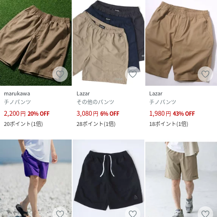
ル｡
ワンサイズアップのビッグシルエット､オーバーサイズで着
用すれば､旬なストリートスタイルに｡
■コーディネート
バレル･カーブパンツ､フレア･ブーツカットパンツ､ヴィンテ
ージ加工ワイドデニムパンツ､カーゴパンツ､ペインターパン
ツ､ベイカーパンツ､チノパン､スキニーパンツ､ナイロンパ
marukawa
Lazar
Lazar
ンツ､スウェットパンツ､スラックスと共に､今期の人気アイ
チノパンツ
その他のパンツ
チノパンツ
テムとなるショートパンツ｡
2,200
3,080
1,980
円
20
%
OFF
円
6
%
OFF
円
43
%
OFF
レザージャケット､ミリタリージャケット､ワークジャケッ
20
ポイント
(
1倍
)
28
ポイント
(
1倍
)
18
ポイント
(
1倍
)
ト､ブランドロゴ･キャラクター･ロック･バンド･ピグメント
Tシャツ､オンブレチェックシャツと合わた韓国系ストリート
スタイルはオススメ｡
トラックジャケット､コーチジャケット､スタジャン､ジャー
ジ､カレッジロゴ･リンガー･ラグランTシャツと合わせたスポ
ーツMIX古着系スタイルも◎
ブルゾン､ニット･セーター､カーディガン､ストライプシャツ
と合わせれば大人のキレイめカジュアルにも｡