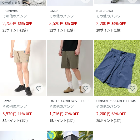
ショート/短丈のスウェットダブルジップアップパーカー､ヘ
クーポン対象
ンリーネックTシャツと合わせたY2Kファッションも人気｡
improves
Lazar
marukawa
その他のパンツ
その他のパンツ
その他のパンツ
定番のデニムジャケット､ナイロンジャケット､アウトドアマ
2,750
3,520
2,200
ウンテンパーカー､総柄アロハシャツ､接触冷感･ドライTシャ
円
35
%
OFF
円
8
%
OFF
円
39
%
OFF
25
ポイント
(
1倍
)
32
ポイント
(
1倍
)
20
ポイント
(
1倍
)
ツなどのベーシックアイテムとも相性抜群｡
同系色のトップスと合わせてセットアップ風のワントーンコ
ーデもイマドキです｡
靴はスニーカーやサンダルはもちろん､ローファーやブーツ
のような革靴でもOK｡
バックパック/リュック､ナップサック､トートバッグ､ショル
ダーバッグ､キャップ､バケットハット､ニットキャップ､チェ
ーンアクセ､サングラスなどの小物と合わせればワンランク上
のコーデが完成｡
メンズ､レディースを問わず､ユニセックスで着用可能｡
Lazar
UNITED ARROWS LTD. OUTLET
URBAN RESEARCH ITEMS
ギフトやペアコーデにもオススメなアイテムです｡
その他のパンツ
その他のパンツ
その他のパンツ
3,520
1,716
2,200
円
11
%
OFF
円
70
%
OFF
円
68
%
OFF
■お買い物をお楽しみいただく為に
32
ポイント
(
1倍
)
15
ポイント
(
1倍
)
20
ポイント
(
1倍
)
ハートマークをクリック！
･商品のお気に入り登録
完売カラーの再入荷､セール､ラスト1点通知をお届けします｡