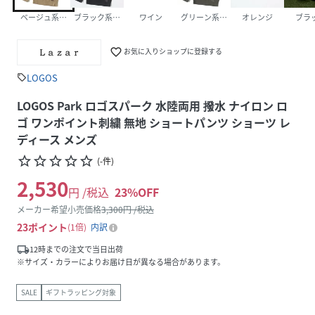
ベージュ系その他
ブラック系その他
ワイン
グリーン系その他
オレンジ
ブラ
favorite_border
お気に入りショップに登録する
LOGOS
sell
LOGOS Park ロゴスパーク 水陸両用 撥水 ナイロン ロ
ゴ ワンポイント刺繍 無地 ショートパンツ ショーツ レ
ディース メンズ
star_border
star_border
star_border
star_border
star_border
(
-
件
)
2,530
円 /税込
23
%OFF
メーカー希望小売価格
3,300
円 /税込
23
ポイント
1倍
内訳
local_shipping
12時までの注文で当日出荷
※サイズ・カラーによりお届け日が異なる場合があります。
SALE
ギフトラッピング対象