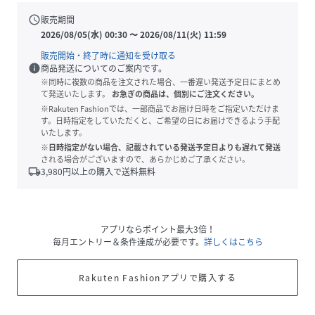
schedule
販売期間
2026/08/05(水) 00:30
〜
2026/08/11(火) 11:59
販売開始・終了時に通知を受け取る
info
商品発送についてのご案内です。
※同時に複数の商品を注文された場合、一番遅い発送予定日にまとめ
て発送いたします。
お急ぎの商品は、個別にご注文ください。
※Rakuten Fashionでは、一部商品でお届け日時をご指定いただけま
す。日時指定をしていただくと、ご希望の日にお届けできるよう手配
いたします。
※日時指定がない場合、記載されている発送予定日よりも遅れて発送
される場合がございますので、あらかじめご了承ください。
local_shipping
3,980
円以上の購入で送料無料
アプリならポイント最大3倍！
毎月エントリー＆条件達成が必要です。
詳しくはこちら
Rakuten Fashionアプリで購入する