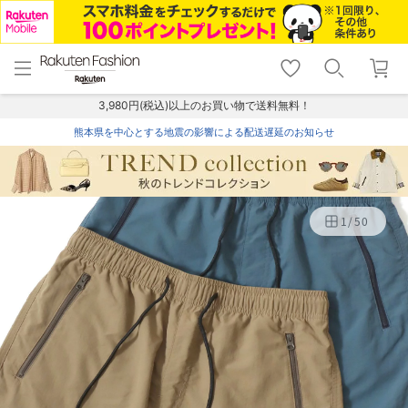
menu
home
search
favorite_border
shopping_cart
lock_outline
メニュー
トップ
検索
お気に入り
カート
ログイン
3,980円(税込)以上のお買い物で送料無料！
熊本県を中心とする地震の影響による配送遅延のお知らせ
1
/
50