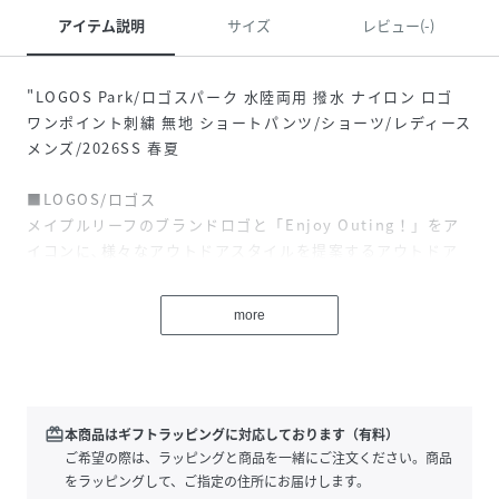
アイテム説明
サイズ
レビュー(-)
"LOGOS Park/ロゴスパーク 水陸両用 撥水 ナイロン ロゴ
ワンポイント刺繍 無地 ショートパンツ/ショーツ/レディース
メンズ/2026SS 春夏
■LOGOS/ロゴス
メイプルリーフのブランドロゴと「Enjoy Outing！」をア
イコンに､様々なアウトドアスタイルを提案するアウトドア
総合ブランド｡
「海辺5メートルから標高800メートルまで」にて､愛用され
more
ることを開発当初からのブランドポリシーとしてきました｡
言い換えるならば､マリン専門ブランドと登山専門ブランド
のちょうど中間に位置するということ。
キャンプ用品やフィールド用品を中心に展開し､アウトド
ア・ファミリーブランドとして世界中の人々に新たなアウト
redeem
本商品はギフトラッピングに対応しております（有料）
ドア文化を発信し続けている。
ご希望の際は、ラッピングと商品を一緒にご注文ください。商品
近年はアウトドアカルチャーをデイリーに落とし込んだ､街
をラッピングして、ご指定の住所にお届けします。