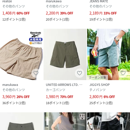
realize
marukawa
JEANS MATE
その他のパンツ
その他のパンツ
その他のパンツ
1,408
2,200
2,189
円
60
%
OFF
円
39
%
OFF
円
33
%
OFF
12
ポイント
(
1倍
)
20
ポイント
(
1倍
)
19
ポイント
(
1倍
)
クーポン対象
marukawa
UNITED ARROWS LTD. OUTLET
JIGGYS SHOP
その他のパンツ
カーゴパンツ
チノパンツ
3,960
1,980
2,800
円
26
%
OFF
円
70
%
OFF
円
6
%
OFF
36
ポイント
(
1倍
)
18
ポイント
(
1倍
)
25
ポイント
(
1倍
)