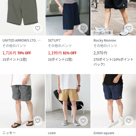
クーポン対象
UNITED ARROWS LTD. OUTLET
SETUP7
Rocky Monroe
その他のパンツ
その他のパンツ
その他のパンツ
1,716
1,199
2,970
円
70
%
OFF
円
81
%
OFF
円
15
ポイント
(
1倍
)
10
ポイント
(
1倍
)
270
ポイント
(
10%ポイント
バック
)
ニッキー
coen
Green square