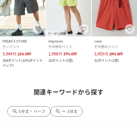
クーポン対象
FREAK’S STORE
improves
coen
チノパンツ
その他のパンツ
その他のパンツ
3,944
1,998
3,455
円
21
%
OFF
円
37
%
OFF
円
10
%
OFF
358
ポイント
(
10%ポイント
18
ポイント
(
1倍
)
31
ポイント
(
1倍
)
バック
)
関連キーワードから探す
search
search
5分丈・ハーフ
～ 3分丈