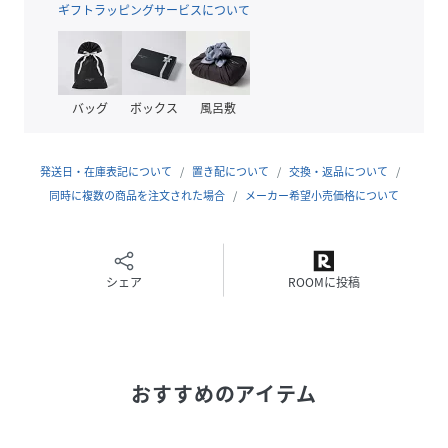
で着られるアパレルウエアも多く展開している。
ギフトラッピングサービスについて
■素材
速乾性に優れ､ハリ感がある丈夫なタスランナイロンを採用｡
サラッとしたドライな質感が特徴の耐久性にも優れた水陸両
バッグ
ボックス
風呂敷
用ショートパンツ｡
軽量で､穿き心地も良く､夏のデイリーユースに最適です｡
発送日・在庫表記について
置き配について
交換・返品について
■デザイン
同時に複数の商品を注文された場合
メーカー希望小売価格について
シンプルなデザインとベーシックなシルエットでヘビロテで
きる！
LOGOS Park/ロゴスパークのナイロンショートパンツ｡
フロントにはファスナー付きのメッシュポケット､バックに
シェア
ROOMに投稿
も大きめのポケットを配置した機能性､収納力ともに優れた
デザイン｡
ウエストゴム&紐付きで､着脱しやすく､ストレスフリーな穿
き心地｡
おすすめのアイテム
ブランドのアイコンでもあるメイプルリーフマークは、フロ
ント左下に刺繍で入っています。
一般的なサイジングで企画されたスタンダードフィットモデ