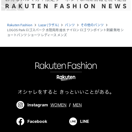
Rakuten Fashion
Lazar (ラザル)
パンツ
その他のパンツ
navigate_next
navigate_next
navigate_next
navigate_next
LOGOS Park ロゴスパーク 水陸両用 撥水 ナイロン ロゴ ワンポイント刺繍 無地 シ
ョートパンツ ショーツ レディース メンズ
Instagram
WOMEN
/
MEN
Facebook
LINE