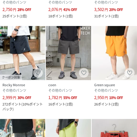
その他のパンツ
その他のパンツ
その他のパンツ
2,750
2,076
3,502
円
28
%
OFF
円
41
%
OFF
円
20
%
OFF
25
ポイント
(
1倍
)
18
ポイント
(
1倍
)
31
ポイント
(
1倍
)
クーポン対象
Rocky Monroe
coen
Green square
その他のパンツ
その他のパンツ
その他のパンツ
2,999
1,782
2,950
円
30
%
OFF
円
55
%
OFF
円
10
%
OFF
272
ポイント
(
10%ポイント
16
ポイント
(
1倍
)
26
ポイント
(
1倍
)
バック
)