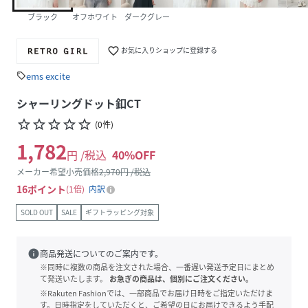
ブラック
オフホワイト
ダークグレー
favorite_border
お気に入りショップに登録する
ems excite
sell
シャーリングドット釦CT
star_border
star_border
star_border
star_border
star_border
(
0
件
)
1,782
円 /税込
40
%OFF
メーカー希望小売価格
2,970
円 /税込
16
ポイント
1倍
内訳
SOLD OUT
SALE
ギフトラッピング対象
info
商品発送についてのご案内です。
※同時に複数の商品を注文された場合、一番遅い発送予定日にまとめ
て発送いたします。
お急ぎの商品は、個別にご注文ください。
※Rakuten Fashionでは、一部商品でお届け日時をご指定いただけま
す。日時指定をしていただくと、ご希望の日にお届けできるよう手配