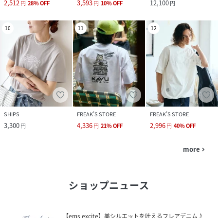
2,512
3,593
12,100
円
28
%
OFF
円
10
%
OFF
円
10
11
12
SHIPS
FREAK’S STORE
FREAK’S STORE
3,300
4,336
2,996
円
円
21
%
OFF
円
40
%
OFF
more
navigate_next
ショップニュース
【ems excite】美シルエットを叶えるフレアデニム♪