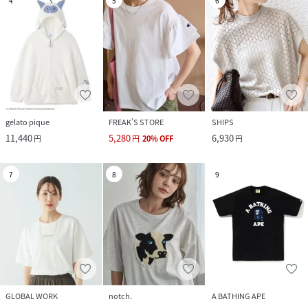
4
5
6
gelato pique
FREAK’S STORE
SHIPS
11,440
5,280
6,930
円
円
20
%
OFF
円
7
8
9
GLOBAL WORK
notch.
A BATHING APE