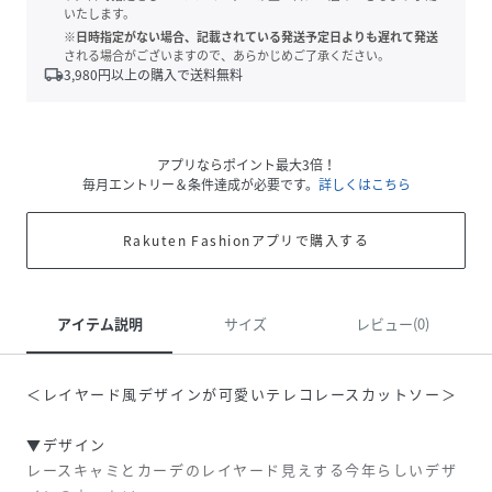
いたします。
※日時指定がない場合、記載されている発送予定日よりも遅れて発送
される場合がございますので、あらかじめご了承ください。
local_shipping
3,980
円以上の購入で送料無料
アプリならポイント最大3倍！
毎月エントリー＆条件達成が必要です。
詳しくはこちら
Rakuten Fashionアプリで購入する
アイテム説明
サイズ
レビュー(0)
＜レイヤード風デザインが可愛いテレコレースカットソー＞
▼デザイン
レースキャミとカーデのレイヤード見えする今年らしいデザ