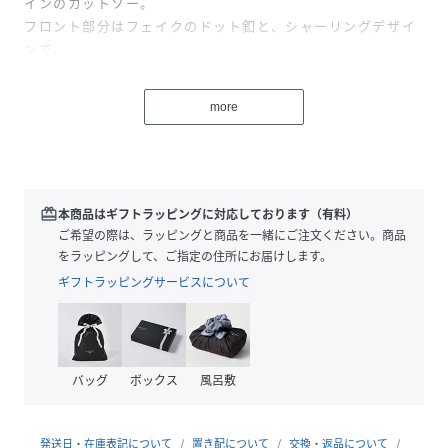
インのカットソー。
フロント部分はフェイクのドット釦と、シャーリングデザイ
ンで、
カジュアルにもガーリーにも着こなして頂けます。
シンプルなデザインで、どんなボトムにも合わせやすい♪
more
▼コーディネート
ボトム次第で雰囲気がガラっと変わるアイテム。
デニム合わせでにすれば、カジュアルに。フリルスカートと
合わせればバレエコアな雰囲気に♪
redeem
本商品はギフトラッピングに対応しております（有料）
ご希望の際は、ラッピングと商品を一緒にご注文ください。商品
------------------------------
をラッピングして、ご指定の住所にお届けします。
生地感：普通
ギフトラッピングサービスについて
伸縮性：ある
透け感：なし
裏地：なし
------------------------------
バッグ
ボックス
風呂敷
▼ブランド紹介
emsexcite(エムズエキサイト）
発送日・在庫表記について
置き配について
交換・返品について