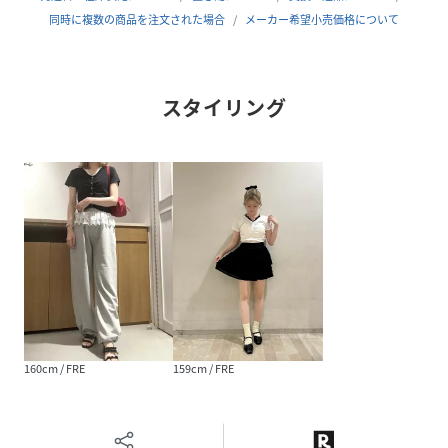
“morefunmorecute”
同時に複数の商品を注文された場合
メーカー希望小売価格について
今をもっと楽しく
もっと可愛くいたい女の子に向けた
girlycuteなブランド
スタイリング
#ドット釦#カットソー#レイヤード#バレエコア#カットソー
▼注意事項
※撮影環境やモニター環境によって実際の商品とお色味が
多少異なってみえる場合がございます。
品番：ES541511C002 /品名：シャーリングドット釦CT
性別タイプ
レディース
原産国
中国製
160cm / FRE
159cm / FRE
素材
本体 ポリエステル：65％ 綿：35％ レース部分
ナイロン：92％ ポリウレタン：8％ 肩紐部分 ポ
リエステル：100％