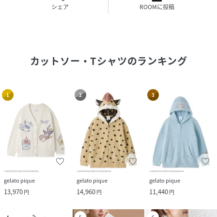
シェア
ROOMに投稿
サイズ
FRE
品番
PG4163_ES541511C002
(
ES541511C002-09-07 PG4163
)
カットソー・Tシャツ
のランキング
1
2
3
gelato pique
gelato pique
gelato pique
13,970
14,960
11,440
円
円
円