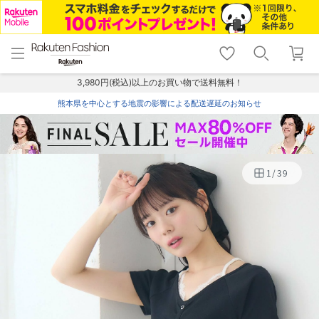
menu
home
search
favorite_border
shopping_cart
lock_outline
メニュー
トップ
検索
お気に入り
カート
ログイン
3,980円(税込)以上のお買い物で送料無料！
熊本県を中心とする地震の影響による配送遅延のお知らせ
1
/
39