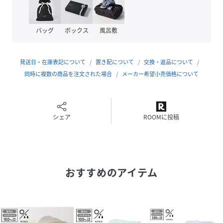
です。傘本体の性能を示す数値ではございません。
また、生地に施された刺繍・縫製などのUV加工生地以外の部
分もこの限りではございません。
バッグ
ボックス
風呂敷
【注意事項】
■ご使用後は直射日光や湿気を避け、風通しの良い場所でよ
発送日・在庫表記について
置き配について
交換・返品について
く乾かした上、保管してください。
同時に複数の商品を注文された場合
メーカー希望小売価格について
■濡れたまま放置すると生地や骨の劣化につながります。
■傘は必ず手で持ってご使用ください。
■製品には尖った部分があります。
■傘を開く際は生地を十分にほぐしてから、周囲の安全を確
シェア
ROOMに投稿
認し、傘を顔や体から離してゆっくりと開閉してください。
■手元や骨、または先端部分が破損したまま使用しないでく
ださい。
■強風時は破損の恐れがございますので使用しないでくださ
おすすめのアイテム
い。
■ステッキがわりに使用したり振り回したり、投げたりしな
いでください。
■摩擦などにより色落ち、色移りする恐れがございますので
ご注意ください。