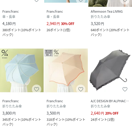
Francfranc
Francfranc
Afternoon Tea LIVING
傘・長傘
傘・長傘
折りたたみ傘
4,180
2,940
3,520
円
円
30
%
OFF
円
380
ポイント
(
10%ポイント
26
ポイント
(
1倍
)
640
ポイント
(
20%ポイント
バック
)
バック
)
Francfranc
Francfranc
A/C DESIGN BY ALPHACUBIC
折りたたみ傘
折りたたみ傘
折りたたみ傘
3,800
3,500
2,640
円
円
円
20
%
OFF
345
ポイント
(
10%ポイント
318
ポイント
(
10%ポイント
24
ポイント
(
1倍
)
バック
)
バック
)