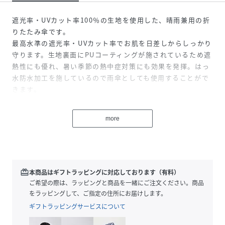
遮光率・UVカット率100％の生地を使用した、晴雨兼用の折
りたたみ傘です。
最高水準の遮光率・UVカット率でお肌を日差しからしっかり
守ります。生地裏面にPUコーティングが施されているため遮
熱性にも優れ、暑い季節の熱中症対策にも効果を発揮。はっ
水防水加工を施しているので雨傘としても使用することがで
きます。
開閉時にケガをしないよう手動で開ける手開き式を採用。3
段骨ですがポキポキ折らずに簡単に開閉できます。
more
可愛いらしいフリルたっぷりのデザインにほっそりとしたス
チールの持ち手がレトロな雰囲気。先端にあしらったゴール
ドのパーツもクラシックな印象をプラスします。ケースはき
ゅっと開け口を絞る巾着仕様で大人かわいいデザインに仕上
げました。
redeem
本商品はギフトラッピングに対応しております（有料）
真夏の日差しに負けない、エレガントな佇まいを演出してく
ご希望の際は、ラッピングと商品を一緒にご注文ください。商品
れるアイテムです。
をラッピングして、ご指定の住所にお届けします。
ギフトラッピングサービスについて
※傘の遮光率・UVカット率・UPF値は生地の状態での測定値