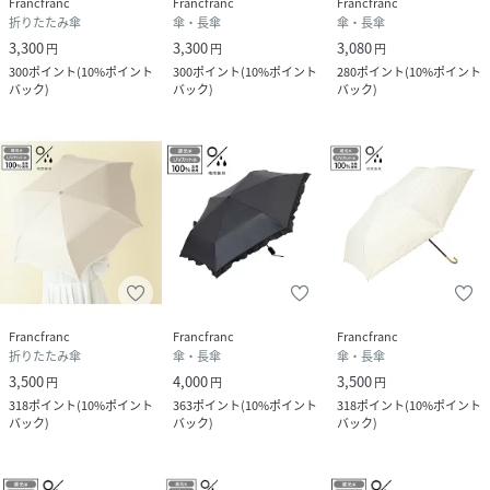
Francfranc
Francfranc
Francfranc
折りたたみ傘
傘・長傘
傘・長傘
素材
生地:ポリエステル100％、裏側:PUコーティン
3,300
3,300
3,080
円
円
円
グ、手元:アルミニウム
300
ポイント
(
10%ポイント
300
ポイント
(
10%ポイント
280
ポイント
(
10%ポイント
バック
)
バック
)
バック
)
サイズ
フリー
品番
PG3745_1106060055536
(
1106060055536-BE-F PG3745
)
Francfranc
Francfranc
Francfranc
折りたたみ傘
傘・長傘
傘・長傘
3,500
4,000
3,500
円
円
円
318
ポイント
(
10%ポイント
363
ポイント
(
10%ポイント
318
ポイント
(
10%ポイント
バック
)
バック
)
バック
)