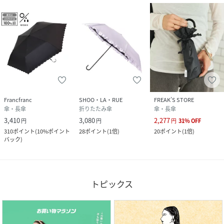
Francfranc
SHOO・LA・RUE
FREAK’S STORE
傘・長傘
折りたたみ傘
傘・長傘
3,410
3,080
2,277
円
円
円
31
%
OFF
310
ポイント
(
10%ポイント
28
ポイント
(
1倍
)
20
ポイント
(
1倍
)
バック
)
トピックス