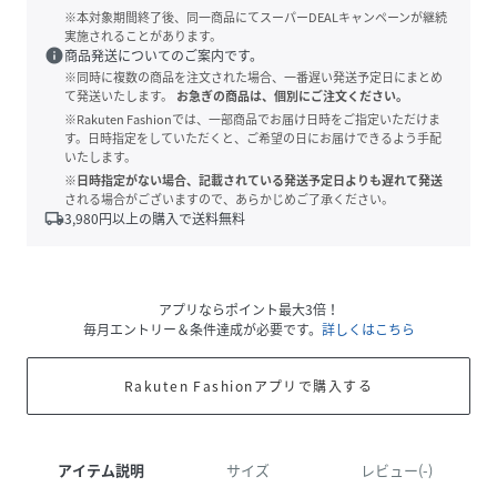
※本対象期間終了後、同一商品にてスーパーDEALキャンペーンが継続
実施されることがあります。
info
商品発送についてのご案内です。
※同時に複数の商品を注文された場合、一番遅い発送予定日にまとめ
て発送いたします。
お急ぎの商品は、個別にご注文ください。
※Rakuten Fashionでは、一部商品でお届け日時をご指定いただけま
す。日時指定をしていただくと、ご希望の日にお届けできるよう手配
いたします。
※日時指定がない場合、記載されている発送予定日よりも遅れて発送
される場合がございますので、あらかじめご了承ください。
local_shipping
3,980
円以上の購入で送料無料
アプリならポイント最大3倍！
毎月エントリー＆条件達成が必要です。
詳しくはこちら
Rakuten Fashionアプリで購入する
アイテム説明
サイズ
レビュー(-)