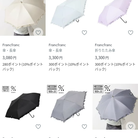
■ハンドクリームや日焼け止めクリーム等が付着すると、生
地・手元の色落ちの原因になる場合がございます。
■ポリエステル生地は濃色プリントが淡色部分に色移りする
移行昇華という現象が起きる事がございます。現在の染色技
術では完全に防ぐ事はできませんのでご了承ください。
■ポリエチレン生地はご使用頻度によって、くもりやかすれ
Francfranc
Francfranc
Francfranc
が発生することがございます。
傘・長傘
傘・長傘
折りたたみ傘
■降水量が20mm/h以上の場合、漏水や生地に水が浸み込む
3,080
3,300
3,300
円
円
円
恐れがございます。
280
ポイント
(
10%ポイント
300
ポイント
(
10%ポイント
300
ポイント
(
10%ポイント
■また、飾り加工部分(刺繍、パイピング等)は完全な防水は
バック
)
バック
)
バック
)
っ水加工が難しい場合があり、水が浸み込むことがございま
す。
■傘生地の防水・はっ水力は、ご使用頻度によって低下して
くることは避けられません。
■原産国:カンボジア
性別タイプ
ユニセックス
原産国
カンボジア