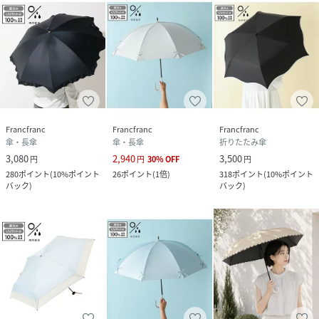
Francfranc
Francfranc
Francfranc
傘・長傘
傘・長傘
折りたたみ傘
3,080
2,940
3,500
円
円
30
%
OFF
円
280
ポイント
(
10%ポイント
26
ポイント
(
1倍
)
318
ポイント
(
10%ポイント
バック
)
バック
)