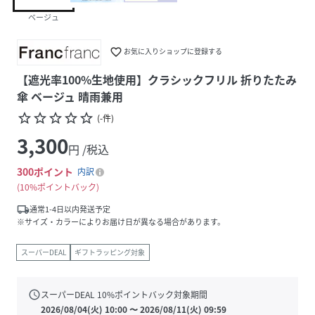
ベージュ
favorite_border
お気に入りショップに登録する
【遮光率100%生地使用】クラシックフリル 折りたたみ
傘 ベージュ 晴雨兼用
star_border
star_border
star_border
star_border
star_border
(
-
件
)
3,300
円 /税込
300
ポイント
内訳
10%ポイントバック
local_shipping
通常1-4日以内発送予定
※サイズ・カラーによりお届け日が異なる場合があります。
スーパーDEAL
ギフトラッピング対象
schedule
スーパーDEAL
10
%ポイントバック対象期間
2026/08/04(火) 10:00
〜
2026/08/11(火) 09:59