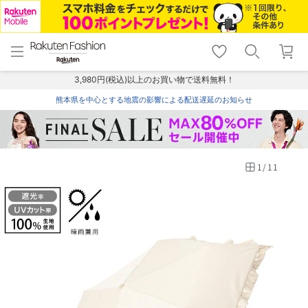
menu
home
search
favorite_border
shopping_cart
lock_outline
メニュー
トップ
検索
お気に入り
カート
ログイン
3,980円(税込)以上のお買い物で送料無料！
熊本県を中心とする地震の影響による配送遅延のお知らせ
1
/
11