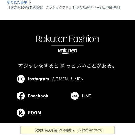
折りたたみ傘
navigate_next
【遮光率100%生地使用】クラシックフリル 折りたたみ傘 ベージュ 晴雨兼用
Instagram
WOMEN
/
MEN
Facebook
LINE
ROOM
【注意】楽天を装った不審なメールやSMSについて