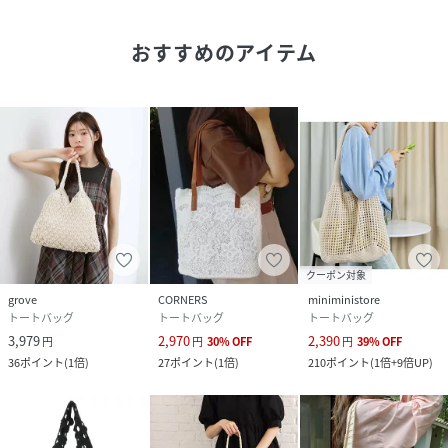
※商品画像は着用イメージです。光や角度により、実物と色
味が異なる場合がございます。
おすすめのアイテム
また表示のサイズ感も実物とは若干異なる場合もございます
ので、予めご了承ください。
※着用、お取り扱いの際は、商品に付いている品質表示とア
テンションタグを必ずご確認ください。
※サイズは平置き寸法で表記しております。着用により素材
の重みで丈感や袖が表記より長くなる場合がございます。
【moment+/モーメントプラス】その瞬間にこの１着と---
より豊かで充実したライフスタイルを目指して、手軽にトレ
クーポン対象
ンドかつベーシックな着回せるアイテムをプチプライスで提
grove
CORNERS
miniministore
供していきます。
トートバッグ
トートバッグ
トートバッグ
3,979
2,970
2,390
円
円
30
%
OFF
円
39
%
OFF
≪お買い物をよりお楽しみいただくために♪≫
36
ポイント
(
1倍
)
27
ポイント
(
1倍
)
210
ポイント
(
1倍+9倍UP
)
☆商品のお気に入り登録
完売カラーの再入荷通知や、完売間近の通知、セールの通知
を受けることができます。
☆ブランドのお気に入り登録