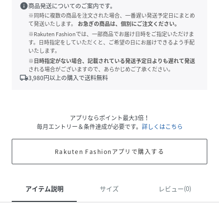
info
商品発送についてのご案内です。
※同時に複数の商品を注文された場合、一番遅い発送予定日にまとめ
て発送いたします。
お急ぎの商品は、個別にご注文ください。
※Rakuten Fashionでは、一部商品でお届け日時をご指定いただけま
す。日時指定をしていただくと、ご希望の日にお届けできるよう手配
いたします。
※日時指定がない場合、記載されている発送予定日よりも遅れて発送
される場合がございますので、あらかじめご了承ください。
local_shipping
3,980
円以上の購入で送料無料
アプリならポイント最大3倍！
毎月エントリー＆条件達成が必要です。
詳しくはこちら
Rakuten Fashionアプリで購入する
アイテム説明
サイズ
レビュー(0)