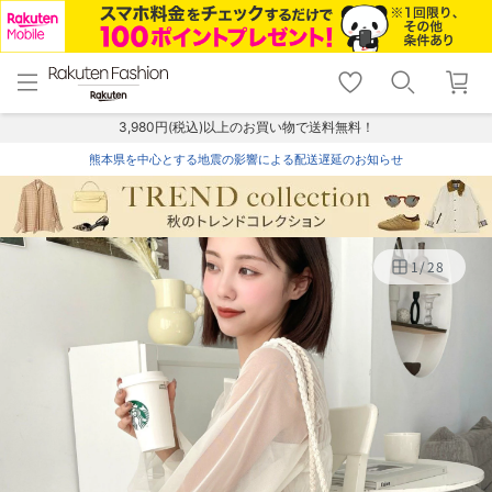
menu
home
search
favorite_border
shopping_cart
lock_outline
メニュー
トップ
検索
お気に入り
カート
ログイン
3,980円(税込)以上のお買い物で送料無料！
熊本県を中心とする地震の影響による配送遅延のお知らせ
1
/
28