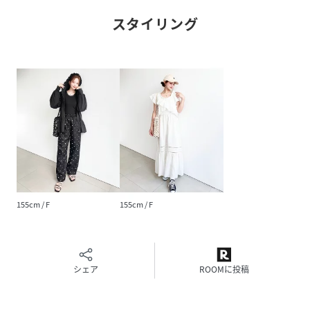
◆Appeal
スタイリング
・花柄
・コットン100％
・巾着
・大容量
～～～～～～～～～～～～～～～
【仕様】※サイズはサイズ表記に記載
★開口部 オープンタイプ（内袋は巾着仕様）
★内ポケット なし
★外ポケット なし
155cm / F
155cm / F
★裏地 なし
★ストラップなし
★お財布やポーチ、スマホなど収納可能
シェア
ROOMに投稿
～～～～～～～～～～～～～～～