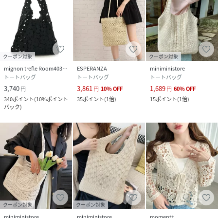
新商品や再入荷など、いち早くブランドのお得な情報を受け
取ることができます。
性別タイプ
レディース
クーポン対象
クーポン対象
原産国
中国
mignon trefle Room403 selected
ESPERANZA
miniministore
トートバッグ
トートバッグ
トートバッグ
素材
本体; 綿100%, 巾着; 綿100%
3,740
3,861
1,689
円
円
10
%
OFF
円
60
%
OFF
340
ポイント
(
10%ポイント
35
ポイント
(
1倍
)
15
ポイント
(
1倍
)
バック
)
サイズ
F
品番
PG3136_MB114
(
MB114-1-1 PG3136
)
クーポン対象
クーポン対象
miniministore
miniministore
moment+