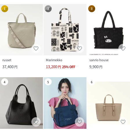
1
2
3
russet
Marimekko
sanrio house
37,400
13,200
9,900
円
円
25
%
OFF
円
4
5
6