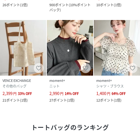
26
ポイント
(
1倍
)
900
ポイント
(
10%ポイント
10
ポイント
(
1倍
)
バック
)
VENCE EXCHANGE
moment+
moment+
その他のバッグ
ニット
シャツ・ブラウス
2,399
2,990
1,400
円
33
%
OFF
円
14
%
OFF
円
64
%
OFF
21
ポイント
(
1倍
)
27
ポイント
(
1倍
)
12
ポイント
(
1倍
)
トートバッグ
のランキング