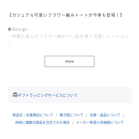
【カジュアル可愛いフラワー編みトートが今季も登場！】
◆Design
・均等に並んだフラワー柄がつい目を惹く可愛いトートバッ
グ。
・余裕をもって肩掛けができる丁度いい長さにこだわってい
るので、デイリーにもぴったり◎
more
・綿100％生地で春夏でも扱いやすく、どんなコーデにも取
り入れやすいです。
・学校や職場など、持つだけでフェミニンさがプラスされる
大人カジュアルなアイテムです。
redeem
ギフトラッピングサービスについて
◆Styling
・セパレートコーデやワンピースなど様々なスタイリングと
相性◎
発送日・在庫表記について
置き配について
交換・返品について
・公園や海、通勤などどんなシーンでも活躍間違いなしで
同時に複数の商品を注文された場合
メーカー希望小売価格について
す！