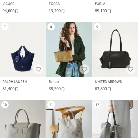
IACUCCI
TOCCA
FURLA
94,600
13,200
89,100
円
円
円
7
8
9
RALPH LAUREN
Bshop
UNITED ARROWS
81,400
38,500
63,800
円
円
円
10
11
12