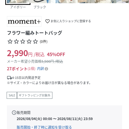
アイボリー
ブラック
favorite_border
お気に入りショップに登録する
フラワー編みトートバッグ
star_border
star_border
star_border
star_border
star_border
(
0
件
)
2,990
円 /税込
45
%OFF
メーカー希望小売価格
5,500
円 /税込
27
ポイント
1倍
内訳
local_shipping
4-15日以内発送予定
※サイズ・カラーによりお届け日が異なる場合があります。
SALE
ギフトラッピング対象外
schedule
販売期間
2026/08/04(火) 00:00
〜
2026/08/11(火) 23:59
販売開始・終了時に通知を受け取る