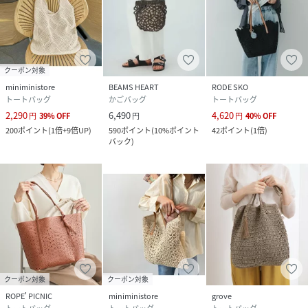
クーポン対象
miniministore
BEAMS HEART
RODE SKO
トートバッグ
かごバッグ
トートバッグ
2,290
6,490
4,620
円
39
%
OFF
円
円
40
%
OFF
200
ポイント
(
1倍+9倍UP
)
590
ポイント
(
10%ポイント
42
ポイント
(
1倍
)
バック
)
クーポン対象
クーポン対象
ROPE' PICNIC
miniministore
grove