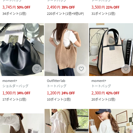
トートバッグ
トートバッグ
トートバッグ
3,745
2,490
3,500
円
50
%
OFF
円
39
%
OFF
円
21
%
OFF
34
ポイント
(
1倍
)
220
ポイント
(
1倍+9倍UP
)
31
ポイント
(
1倍
)
moment+
Outfitter lab
moment+
ショルダーバッグ
トートバッグ
トートバッグ
1,900
1,200
2,300
円
34
%
OFF
円
24
%
OFF
円
42
%
OFF
17
ポイント
(
1倍
)
10
ポイント
(
1倍
)
20
ポイント
(
1倍
)