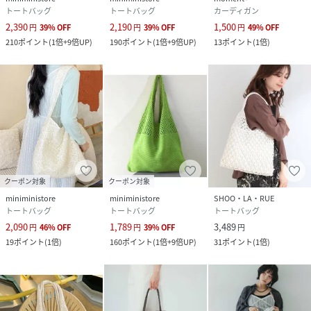
トートバッグ
トートバッグ
カーディガン
2,390
2,190
1,500
円
39
%
OFF
円
39
%
OFF
円
49
%
OFF
210
ポイント
(
1倍+9倍UP
)
190
ポイント
(
1倍+9倍UP
)
13
ポイント
(
1倍
)
クーポン対象
クーポン対象
miniministore
miniministore
SHOO・LA・RUE
トートバッグ
トートバッグ
トートバッグ
2,090
1,789
3,489
円
46
%
OFF
円
39
%
OFF
円
19
ポイント
(
1倍
)
160
ポイント
(
1倍+9倍UP
)
31
ポイント
(
1倍
)