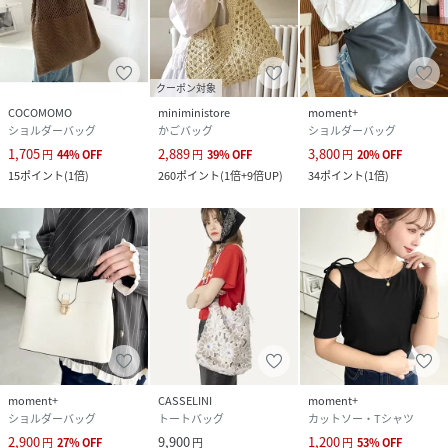
クーポン対象
COCOMOMO
miniministore
moment+
ショルダーバッグ
かごバッグ
ショルダーバッグ
1,705
2,889
3,800
円
44
%
OFF
円
39
%
OFF
円
20
%
OFF
15
ポイント
(
1倍
)
260
ポイント
(
1倍+9倍UP
)
34
ポイント
(
1倍
)
moment+
CASSELINI
moment+
ショルダーバッグ
トートバッグ
カットソー・Tシャツ
2,900
9,900
1,200
円
27
%
OFF
円
円
53
%
OFF