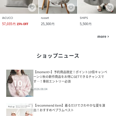
IACUCCI
russet
SHIPS
57,035
25,300
5,500
円
15
%
OFF
円
円
more
navigate_next
ショップニュース
【moment+】予約商品限定！ポイント10倍キャンペ
ーン☆秋の新作商品をお得にGETできるチャンスで
す…！事前エントリー必須
2026.08.04
【recommend item】着るだけでさわやかな夏を演
出！おすすめペプラムベスト