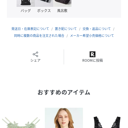
ストラップをクロスにしたり、様々な着用方法をお楽しみい
ただけます。
バッグ
ボックス
風呂敷
◆素材
ナイロン80％、ポリウレタン20％
発送日・在庫表記について
置き配について
交換・返品について
同時に複数の商品を注文された場合
メーカー希望小売価格について
◆仕様
2段3列ホック
パッド取り外し可
肩ストラップ取り外し可
シェア
ROOMに投稿
ワイヤー入り
サイドボーンなし
性別タイプ
レディース
おすすめのアイテム
原産国
タイ
素材
ナイロン80％、ポリウレタン20％
サイズ
B70、B75、C70、C75、C80、D70、D75、