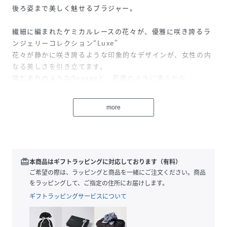
後ろ姿まで美しく魅せるブラジャー。
繊細に編まれたケミカルレースの花々が、優雅に咲き誇るラ
ンジェリーコレクション“Luxe”
花々が静かに咲き誇るような印象的なデザインが、女性の内
なる美しさを引き立てます。
陽だまりのようなOrangeと、若葉のように清らかな
LightGreen。
心をときめかせる優美なデザインが素肌にそっと華を添え
more
る、美しく優雅なランジェリーコレクションです。
背中に咲いた繊細なフラワーモチーフレースが印象的な、ロ
ングラインブラジャー。
フロントはすっきりと、背中は華やかに。動くたびに花が揺
redeem
本商品はギフトラッピングに対応しております（有料）
れるような、ドラマティックな後ろ姿を演出します。
ご希望の際は、ラッピングと商品を一緒にご注文ください。商品
バスト下までしっかりとホールドしてくれるロング丈は、安
をラッピングして、ご指定の住所にお届けします。
定感も抜群。
ギフトラッピングサービスについて
見た目だけでなく、つけ心地にもこだわったデザインです。
肩ストラップは付け替え可能。