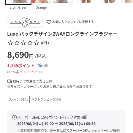
Light Green
Orange
favorite_border
お気に入りショップに登録する
Luxe バックデザイン2WAYロングラインブラジャー
star_border
star_border
star_border
star_border
star_border
(
0
件
)
8,690
円 /税込
1,185
ポイント
内訳
15%ポイントバック
local_shipping
12時までの注文で当日出荷
※サイズ・カラーによりお届け日が異なる場合があります。
スーパーDEAL
ギフトラッピング対象
schedule
スーパーDEAL
15
%ポイントバック対象期間
2026/08/04(火) 10:00
〜
2026/08/11(火) 09:59
※本対象期間終了後、同一商品にてスーパーDEALキャンペーンが継続