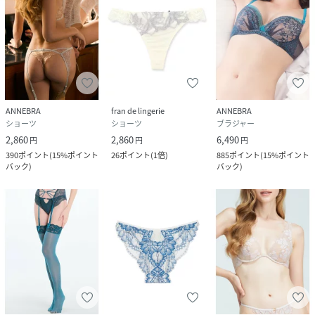
ANNEBRA
fran de lingerie
ANNEBRA
ショーツ
ショーツ
ブラジャー
2,860
2,860
6,490
円
円
円
390
ポイント
(
15%ポイント
26
ポイント
(
1倍
)
885
ポイント
(
15%ポイント
バック
)
バック
)