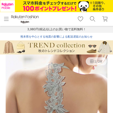
menu
home
search
favorite_border
shopping_cart
lock_outline
メニュー
トップ
検索
お気に入り
カート
ログイン
3,980円(税込)以上のお買い物で送料無料！
熊本県を中心とする地震の影響による配送遅延のお知らせ
1
/
28