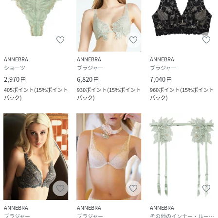
D80、E70、E75、E80、F70、F75、G70、G75
品番
PF9799_AB
(
AB-1701-LGR-B70 PF9799
)
ANNEBRA
ANNEBRA
ANNEBRA
ショーツ
ブラジャー
ブラジャー
2,970
6,820
7,040
円
円
円
405
ポイント
(
15%ポイント
930
ポイント
(
15%ポイント
960
ポイント
(
15%ポイント
バック
)
バック
)
バック
)
ANNEBRA
ANNEBRA
ANNEBRA
ブラジャー
ブラジャー
その他のインナー・ルームウェア