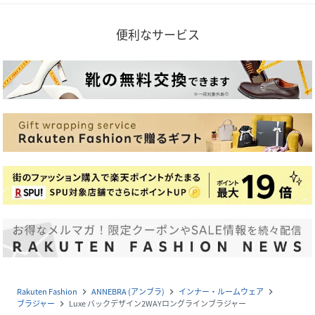
便利なサービス
Rakuten Fashion
ANNEBRA (アンブラ)
インナー・ルームウェア
navigate_next
navigate_next
navigate_next
ブラジャー
Luxe バックデザイン2WAYロングラインブラジャー
navigate_next