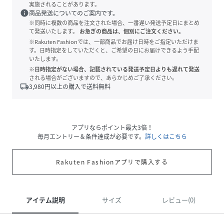
実施されることがあります。
info
商品発送についてのご案内です。
※同時に複数の商品を注文された場合、一番遅い発送予定日にまとめ
て発送いたします。
お急ぎの商品は、個別にご注文ください。
※Rakuten Fashionでは、一部商品でお届け日時をご指定いただけま
す。日時指定をしていただくと、ご希望の日にお届けできるよう手配
いたします。
※日時指定がない場合、記載されている発送予定日よりも遅れて発送
される場合がございますので、あらかじめご了承ください。
local_shipping
3,980
円以上の購入で送料無料
アプリならポイント最大3倍！
毎月エントリー＆条件達成が必要です。
詳しくはこちら
Rakuten Fashionアプリで購入する
アイテム説明
サイズ
レビュー(0)