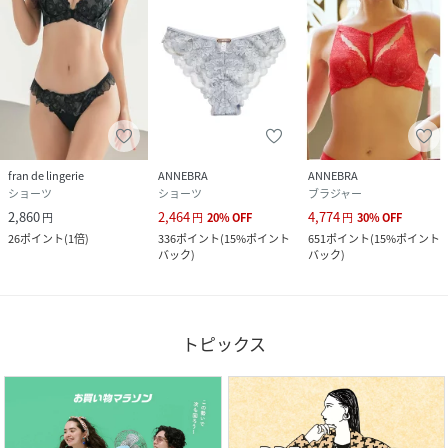
fran de lingerie
ANNEBRA
ANNEBRA
ショーツ
ショーツ
ブラジャー
2,860
2,464
4,774
円
円
20
%
OFF
円
30
%
OFF
26
ポイント
(
1倍
)
336
ポイント
(
15%ポイント
651
ポイント
(
15%ポイント
バック
)
バック
)
トピックス