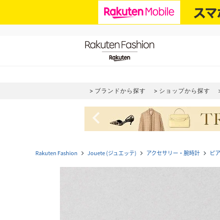
ブランドから探す
ショップから探す
navigate_before
Rakuten Fashion
Jouete (ジュエッテ)
アクセサリー・腕時計
ピ
navigate_next
navigate_next
navigate_next