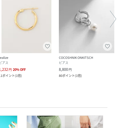
realize
COCOSHNIK ONKITSCH
SETU
ピアス
ピアス
イヤ
1,232
8,800
9,900
円
20
%
OFF
円
11
ポイント
(
1倍
)
80
ポイント
(
1倍
)
90
ポ