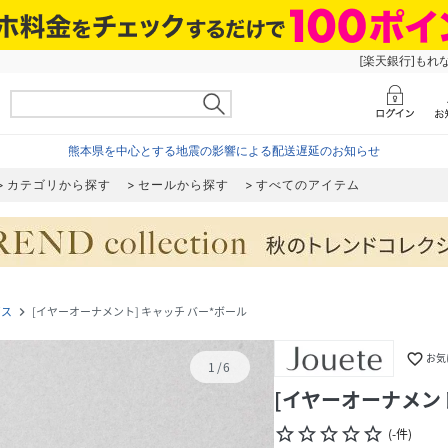
[楽天銀行]もれ
熊本県を中心とする地震の影響による配送遅延のお知らせ
カテゴリから探す
セールから探す
すべてのアイテム
アス
[イヤーオーナメント] キャッチ バー*ボール
navigate_next
favorite_border
お気
1
/
6
[イヤーオーナメント
star_border
star_border
star_border
star_border
star_border
(
-
件
)