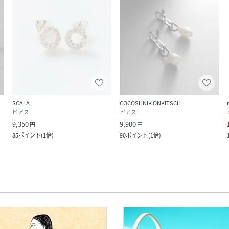
SCALA
COCOSHNIK ONKITSCH
ピアス
ピアス
9,350
9,900
円
円
85
ポイント
(
1倍
)
90
ポイント
(
1倍
)