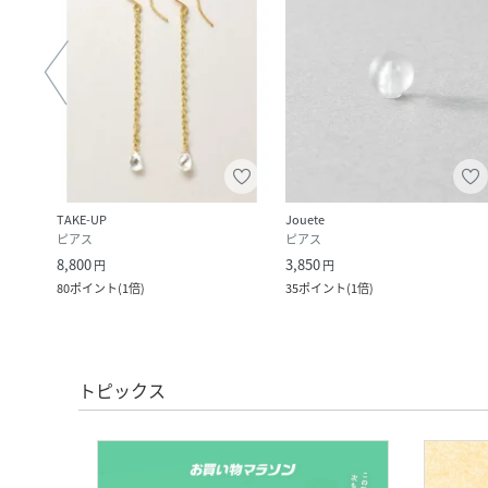
TAKE-UP
Jouete
ピアス
ピアス
8,800
3,850
円
円
80
ポイント
(
1倍
)
35
ポイント
(
1倍
)
トピックス