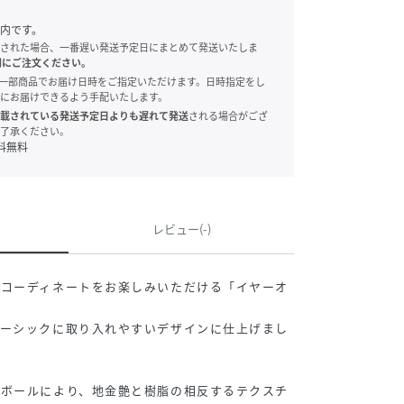
内です。
された場合、一番遅い発送予定日にまとめて発送いたしま
別にご注文ください。
onでは、一部商品でお届け日時をご指定いただけます。日時指定をし
にお届けできるよう手配いたします。
載されている発送予定日よりも遅れて発送
される場合がござ
了承ください。
料無料
レビュー(-)
にコーディネートをお楽しみいただける「イヤーオ
ベーシックに取り入れやすいデザインに仕上げまし
トボールにより、地金艶と樹脂の相反するテクスチ