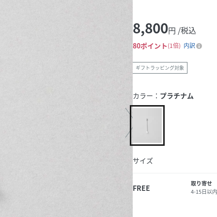
8,800
円 /税込
80
ポイント
1倍
内訳
ギフトラッピング対象
カラー：
プラチナム
サイズ
取り寄せ
FREE
4-15日以