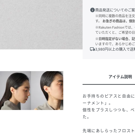
info
商品発送についてのご案
※同時に複数の商品を注文
す。
お急ぎの商品は、個
※Rakuten Fashi
ていただくと、ご希望の日
※日時指定がない場合、記
いますので、あらかじめご
local_shipping
3,980
円以上の購入で送
アイテム説明
お手持ちのピアスと自由
ーナメント」。
個性をプラスしつつも、
た。
先端にあしらったフロス