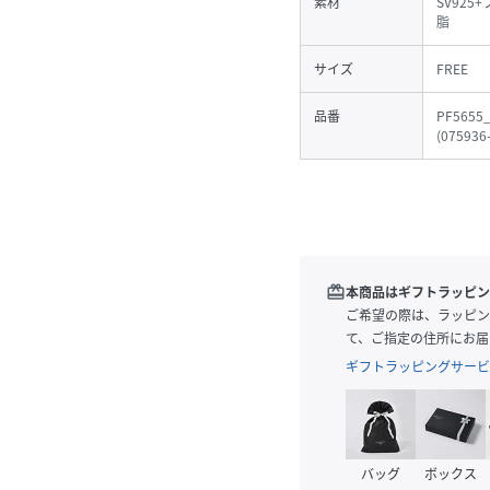
素材
SV92
脂
サイズ
FREE
品番
PF5655
(
075936
redeem
本商品はギフトラッピン
ご希望の際は、ラッピン
て、ご指定の住所にお届
ギフトラッピングサービ
バッグ
ボックス