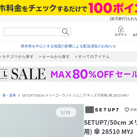
[楽天銀行]もれ
熊本県を中心とする地震の影響による配送遅延のお知らせ
カテゴリから探す
セールから探す
すべてのアイテム
傘・長傘
SETUP7/50cm メリーゴーランド ジュニア(キッズ子供用) 傘 28510 MYJ
_next
navigate_next
favorite_border
お気
1
/
25
SETUP7/50c
用) 傘 28510 MYJ