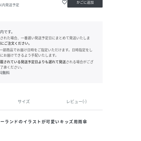
favorite_border
かごに追加
日以内発送予定
内です。
された場合、一番遅い発送予定日にまとめて発送いたしま
別にご注文ください。
onでは、一部商品でお届け日時をご指定いただけます。日時指定をし
にお届けできるよう手配いたします。
載されている発送予定日よりも遅れて発送
される場合がござ
了承ください。
料無料
サイズ
レビュー(-)
ゴーランドのイラストが可愛いキッズ用雨傘