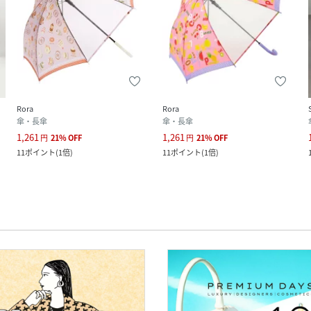
Rora
Rora
傘・長傘
傘・長傘
1,261
1,261
円
21
%
OFF
円
21
%
OFF
11
ポイント
(
1倍
)
11
ポイント
(
1倍
)