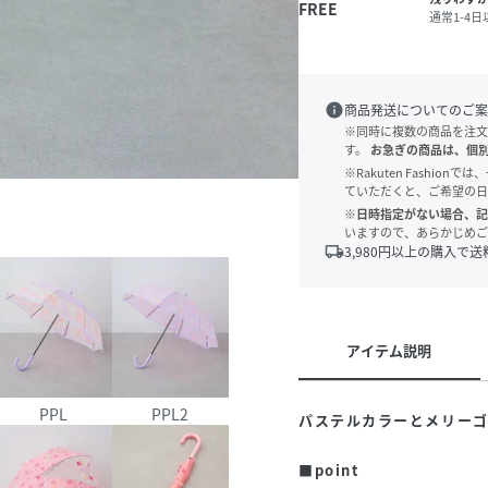
FREE
通常1-4
info
商品発送についてのご案
※同時に複数の商品を注文
す。
お急ぎの商品は、個
※Rakuten Fashi
ていただくと、ご希望の日
※日時指定がない場合、記
いますので、あらかじめご
local_shipping
3,980
円以上の購入で送
アイテム説明
PPL
PPL2
パステルカラーとメリー
■point