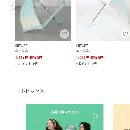
SETUP7
SETUP7
傘・長傘
傘・長傘
1,447
1,039
円
45
%
OFF
円
65
%
OFF
13
ポイント
(
1倍
)
9
ポイント
(
1倍
)
トピックス