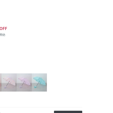
OFF
/税込
か