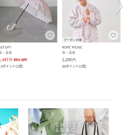
クーポン対象
SETUP7
ROPE' PICNIC
Rora
傘・長傘
傘・長傘
傘・
1,447
2,200
1,617
円
45
%
OFF
円
13
ポイント
(
1倍
)
20
ポイント
(
1倍
)
14
ポ