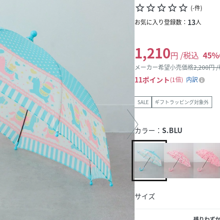
star_border
star_border
star_border
star_border
star_border
(
-
件
)
13
お気に入り登録数：
人
1,210
円 /税込
45
%
メーカー希望小売価格
2,200
円 
11
ポイント
1倍
内訳
SALE
ギフトラッピング対象外
カラー：
S.BLU
サイズ
残りわず