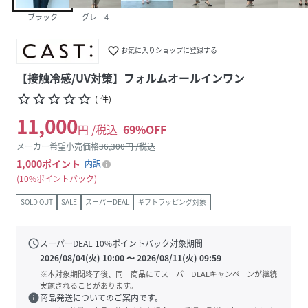
ブラック
グレー4
favorite_border
お気に入りショップに登録する
【接触冷感/UV対策】フォルムオールインワン
star_border
star_border
star_border
star_border
star_border
(
-
件
)
11,000
円 /税込
69
%OFF
メーカー希望小売価格
36,300
円 /税込
1,000
ポイント
内訳
10%ポイントバック
SOLD OUT
SALE
スーパーDEAL
ギフトラッピング対象
schedule
スーパーDEAL
10
%ポイントバック対象期間
2026/08/04(火) 10:00
〜
2026/08/11(火) 09:59
※本対象期間終了後、同一商品にてスーパーDEALキャンペーンが継続
実施されることがあります。
info
商品発送についてのご案内です。