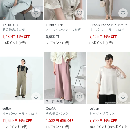
RETRO GIRL
Teem Store
URBAN RESEARCH ROSSO
その他のパンツ
オールインワン・つなぎ
オーバーオール・サロペット
1,430
6,600
7,425
円
71
%
OFF
円
円
50
%
OFF
13
ポイント
(
1倍
)
60
ポイント
(
1倍
)
67
ポイント
(
1倍
)
クーポン対象
collex
GeeRA
Leilian
オーバーオール・サロペット
その他のパンツ
シャツ・ブラウス
12,320
1,532
7,700
円
30
%
OFF
円
65
%
OFF
円
70
%
OFF
112
ポイント
(
1倍
)
13
ポイント
(
1倍
)
700
ポイント
(
10%ポイント