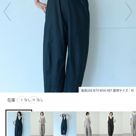
身長166 B74 W56 H87 着用サイズ：M
在庫：
S
なし
M
なし