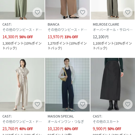
性別タイプ
レディース
原産国
中国製
CAST:
BIANCA
MELROSE CLAIRE
その他のワンピース・ドレス
その他のワンピース・ドレス
オーバーオール・サロペット
素材
本体 植物繊維（ヘンプ）55% ポリエステル42%
14,300
13,970
12,100
円
56
%
OFF
円
33
%
OFF
円
ポリウレタン3% 裏打ち布 ポリエステル65% 綿
1,300
ポイント
(
10%ポイン
1,270
ポイント
(
10%ポイン
1,100
ポイント
(
10%ポイン
35%
トバック
)
トバック
)
トバック
)
サイズ
S、M
品番
PF1990_07
(
N5J05531---07-S PF1990
)
CAST:
MAISON SPECIAL
CAST:
その他のワンピース・ドレス
オールインワン・つなぎ
その他のスカート
23,760
10,120
9,900
円
40
%
OFF
円
60
%
OFF
円
50
%
OFF