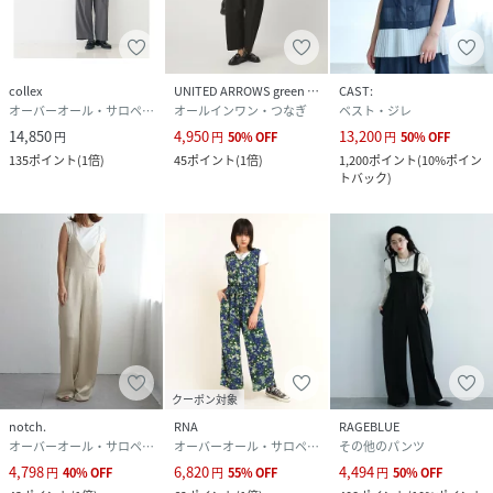
collex
UNITED ARROWS green label relaxing
CAST:
オーバーオール・サロペット
オールインワン・つなぎ
ベスト・ジレ
14,850
4,950
13,200
円
円
50
%
OFF
円
50
%
OFF
135
ポイント
(
1倍
)
45
ポイント
(
1倍
)
1,200
ポイント
(
10%ポイン
トバック
)
クーポン対象
notch.
RNA
RAGEBLUE
オーバーオール・サロペット
オーバーオール・サロペット
その他のパンツ
4,798
6,820
4,494
円
40
%
OFF
円
55
%
OFF
円
50
%
OFF