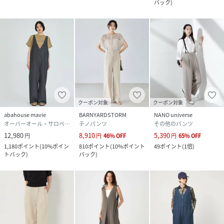
バック
)
クーポン対象
クーポン対象
abahouse mavie
BARNYARDSTORM
NANO universe
オーバーオール・サロペット
チノパンツ
その他のパンツ
12,980
8,910
5,390
円
円
46
%
OFF
円
65
%
OFF
1,180
ポイント
(
10%ポイン
810
ポイント
(
10%ポイント
49
ポイント
(
1倍
)
トバック
)
バック
)