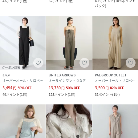
43
ポイント
(
1倍
)
62
ポイント
(
1倍
)
408
ポイント
(
10%ポイント
バック
)
クーポン対象
a.v.v
UNITED ARROWS
PAL GROUP OUTLET
オーバーオール・サロペット
オールインワン・つなぎ
オーバーオール・サロペット
5,494
13,750
3,500
円
50
%
OFF
円
50
%
OFF
円
82
%
OFF
49
ポイント
(
1倍
)
125
ポイント
(
1倍
)
31
ポイント
(
1倍
)