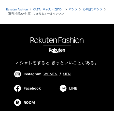
Rakuten Fashion
CAST: (キャスト コロン)
パンツ
その他のパンツ
navigate_next
navigate_next
navigate_next
navigate_next
【接触冷感/UV対策】フォルムオールインワン
Instagram
WOMEN
/
MEN
Facebook
LINE
ROOM