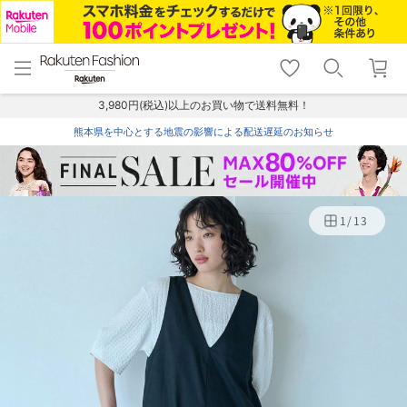
menu
home
search
favorite_border
shopping_cart
lock_outline
メニュー
トップ
検索
お気に入り
カート
ログイン
3,980円(税込)以上のお買い物で送料無料！
熊本県を中心とする地震の影響による配送遅延のお知らせ
1
/
13