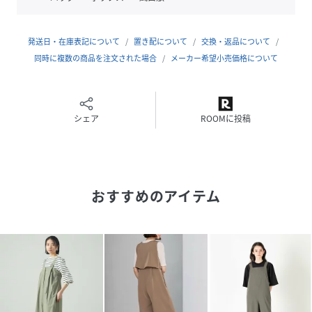
●洗濯：手洗い可
発送日・在庫表記について
置き配について
交換・返品について
同時に複数の商品を注文された場合
メーカー希望小売価格について
透け感：なし
伸縮性：あり
生地の厚さ：普通
おすすめ着用期間：春、夏、秋
シェア
ROOMに投稿
※この商品はサンプルでの撮影を行っています。
実際の商品とイメージ、サイズ、品質表示、原産国等が異な
る場合がございます。
おすすめのアイテム
※店頭及び屋外での撮影画像は、光の当たり具合で色味が違
って見える場合があります。商品の色味は、スタジオ撮影の
画像をご参照ください。
身長165B77W57H85着用サイズ：M