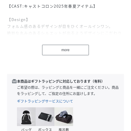
【CAST:キャストコロン2025年春夏アイテム】
【Design】
フォルム感のあるデザインが目をひくオールインワン。
絶妙な丸みのあるシルエットが出るようデザインにこだわり
ました。
軽さやナチュラル感のあるヘンプ混素材を使用しており、合
more
わせるインナー次第で長く着られるのもポイントです。
【Fabric】
ヘンプを使用したシャンブレー素材です。
ポリエステルと混紡することで、シワになりにくく、手洗い
redeem
本商品はギフトラッピングに対応しております（有料）
が可能です。
ご希望の際は、ラッピングと商品を一緒にご注文ください。商品
夏に嬉しい接触冷感やUV対策機能付き。
をラッピングして、ご指定の住所にお届けします。
ギフトラッピングサービスについて
【Styling】
カットソーやニットなど、合わせるインナー次第で長い期間
ご着用して頂けます。
バッグ
ボックス
風呂敷