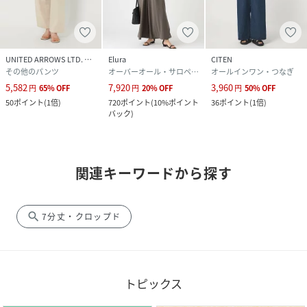
UNITED ARROWS LTD. OUTLET
Elura
CITEN
その他のパンツ
オーバーオール・サロペット
オールインワン・つなぎ
5,582
7,920
3,960
円
65
%
OFF
円
20
%
OFF
円
50
%
OFF
50
ポイント
(
1倍
)
720
ポイント
(
10%ポイント
36
ポイント
(
1倍
)
バック
)
関連キーワードから探す
search
7分丈・クロップド
トピックス