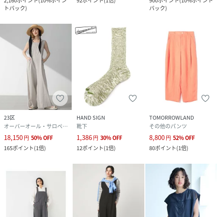
2,160
ポイント
(
10%ポイン
92
ポイント
(
1倍
)
900
ポイント
(
10%ポイント
トバック
)
バック
)
23区
HAND SIGN
TOMORROWLAND
オーバーオール・サロペット
靴下
その他のパンツ
18,150
1,386
8,800
円
50
%
OFF
円
30
%
OFF
円
52
%
OFF
165
ポイント
(
1倍
)
12
ポイント
(
1倍
)
80
ポイント
(
1倍
)