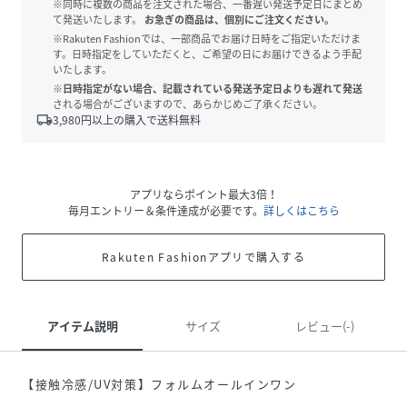
※同時に複数の商品を注文された場合、一番遅い発送予定日にまとめ
て発送いたします。
お急ぎの商品は、個別にご注文ください。
※Rakuten Fashionでは、一部商品でお届け日時をご指定いただけま
す。日時指定をしていただくと、ご希望の日にお届けできるよう手配
いたします。
※日時指定がない場合、記載されている発送予定日よりも遅れて発送
される場合がございますので、あらかじめご了承ください。
local_shipping
3,980
円以上の購入で送料無料
アプリならポイント最大3倍！
毎月エントリー＆条件達成が必要です。
詳しくはこちら
Rakuten Fashionアプリで購入する
アイテム説明
サイズ
レビュー(-)
【接触冷感/UV対策】フォルムオールインワン