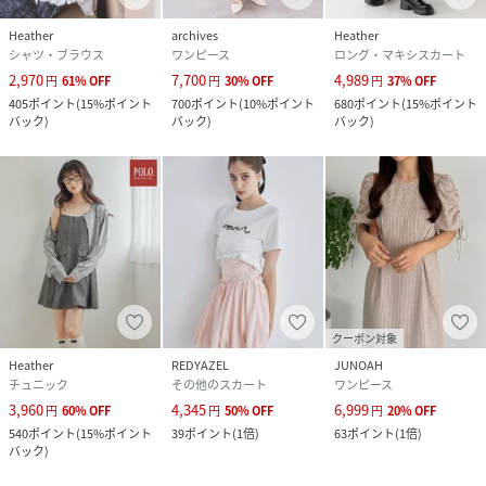
Heather
archives
Heather
シャツ・ブラウス
ワンピース
ロング・マキシスカート
2,970
7,700
4,989
円
61
%
OFF
円
30
%
OFF
円
37
%
OFF
405
ポイント
(
15%ポイント
700
ポイント
(
10%ポイント
680
ポイント
(
15%ポイント
バック
)
バック
)
バック
)
クーポン対象
Heather
REDYAZEL
JUNOAH
チュニック
その他のスカート
ワンピース
3,960
4,345
6,999
円
60
%
OFF
円
50
%
OFF
円
20
%
OFF
540
ポイント
(
15%ポイント
39
ポイント
(
1倍
)
63
ポイント
(
1倍
)
バック
)