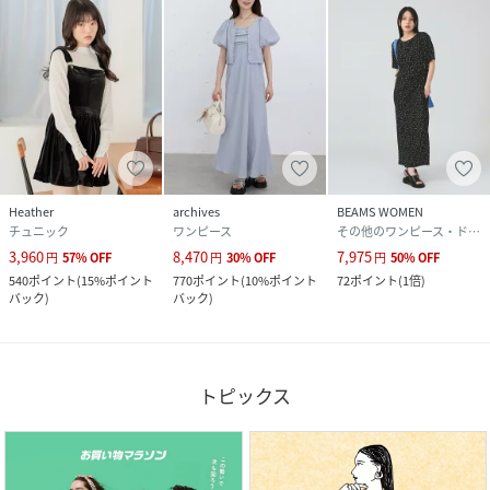
Heather
archives
BEAMS WOMEN
チュニック
ワンピース
その他のワンピース・ドレス
3,960
8,470
7,975
円
57
%
OFF
円
30
%
OFF
円
50
%
OFF
540
ポイント
(
15%ポイント
770
ポイント
(
10%ポイント
72
ポイント
(
1倍
)
バック
)
バック
)
トピックス