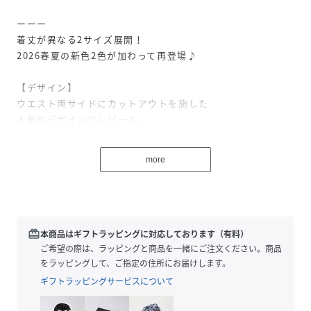
ーーー
着丈が異なる2サイズ展開！
2026春夏の新色2色が加わって再登場♪
【デザイン】
ウエスト両サイドにカットアウトを施した
人気のデザインワンピース。
大人の色っぽさも備えつつ、
ぱふっとしたボリューム感が可愛いパフスリーブが
more
ロマンティックなムードをプラスしています。
ウエストから広がるフレアなシルエットも綺麗で
着映えするアイテムです。
ーーー
【スタイリング】
redeem
本商品はギフトラッピングに対応しております（有料）
シンプルにサンダルを合わせて抜け感を。
ご希望の際は、ラッピングと商品を一緒にご注文ください。商品
アクセサリーや小物使いで遊ぶのも可愛い◎
をラッピングして、ご指定の住所にお届けします。
ギフトラッピングサービスについて
性別タイプ
レディース