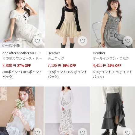
クーポン対象
one after another NICE CLAUP
Heather
Heather
その他のワンピース・ドレス
チュニック
オールインワン・つなぎ
8,800
7,128
4,455
円
27
%
OFF
円
19
%
OFF
円
55
%
OFF
800
ポイント
(
10%ポイント
972
ポイント
(
15%ポイント
607
ポイント
(
15%ポイント
バック
)
バック
)
バック
)