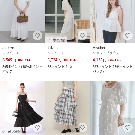
クーポン対象
archives
titivate
Heather
ワンピース
ワンピース
シャツ・ブラウス
6,545
3,734
4,158
円
30
%
OFF
円
50
%
OFF
円
37
%
OFF
595
ポイント
(
10%ポイント
33
ポイント
(
1倍
)
567
ポイント
(
15%ポイント
バック
)
バック
)
クーポン対象