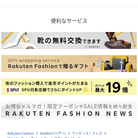
便利なサービス
Rakuten Fashion
Heather (ヘザー)
ワンピース・ドレス
navigate_next
navigate_next
navigate_next