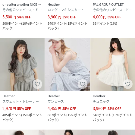
one after another NICE CLAUP
Heather
PAL GROUP OUTLET
その他のワンピース・ドレス
ロング・マキシスカート
その他のワンピース・ドレス
5,500
3,960
4,000
円
54
%
OFF
円
55
%
OFF
円
69
%
OFF
500
ポイント
(
10%ポイント
540
ポイント
(
15%ポイント
36
ポイント
(
1倍
)
バック
)
バック
)
Heather
Heather
Heather
スウェット・トレーナー
ワンピース
チュニック
2,970
4,455
3,960
円
55
%
OFF
円
55
%
OFF
円
55
%
OFF
405
ポイント
(
15%ポイント
607
ポイント
(
15%ポイント
540
ポイント
(
15%ポイント
バック
)
バック
)
バック
)