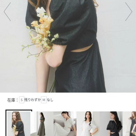
在庫：
S
残りわずか
M
なし