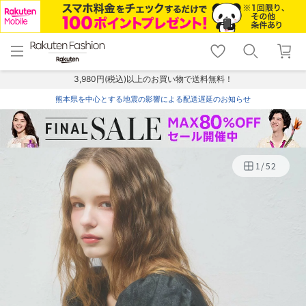
menu
home
search
favorite_border
shopping_cart
lock_outline
メニュー
トップ
検索
お気に入り
カート
ログイン
3,980円(税込)以上のお買い物で送料無料！
熊本県を中心とする地震の影響による配送遅延のお知らせ
1
/
52