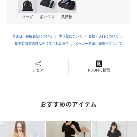
原産国
CHINA
バッグ
ボックス
風呂敷
素材
【オフホワイト05,ブラック09】
表地 ポリエステル100%
裏地 ポリエステル100%
発送日・在庫表記について
置き配について
交換・返品について
【デニム10】
同時に複数の商品を注文された場合
メーカー希望小売価格について
綿80% ポリエステル20%
【オフホワイト(サマーツイード)08】
表地 ポリエステル100%
裏地 ポリエステル100%
【ブラックチェック18】
シェア
ROOMに投稿
表地 ポリエステル69% 綿16% レーヨン6% アク
リル4% 再生繊維(セルロース)4% ナイロン1%
裏地 ポリエステル100%
サイズ
S、M
おすすめのアイテム
クリーニング
洗濯機洗い可（ネット使用）
品番
PF1316_452500
(
452500-18-02 PF1316
)