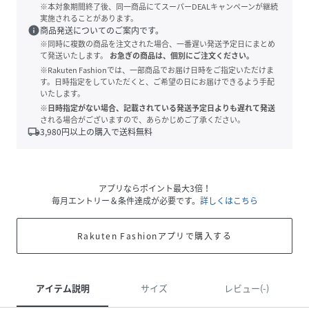
※本対象期間終了後、同一商品にてスーパーDEALキャンペーンが継続
実施されることがあります。
info
商品発送についてのご案内です。
※同時に複数の商品を注文された場合、一番遅い発送予定日にまとめ
て発送いたします。
お急ぎの商品は、個別にご注文ください。
※Rakuten Fashionでは、一部商品でお届け日時をご指定いただけま
す。日時指定をしていただくと、ご希望の日にお届けできるよう手配
いたします。
※日時指定がない場合、記載されている発送予定日よりも遅れて発送
される場合がございますので、あらかじめご了承ください。
local_shipping
3,980
円以上の購入で送料無料
アプリならポイント最大3倍！
毎月エントリー＆条件達成が必要です。
詳しくはこちら
Rakuten Fashionアプリで購入する
アイテム説明
サイズ
レビュー(-)