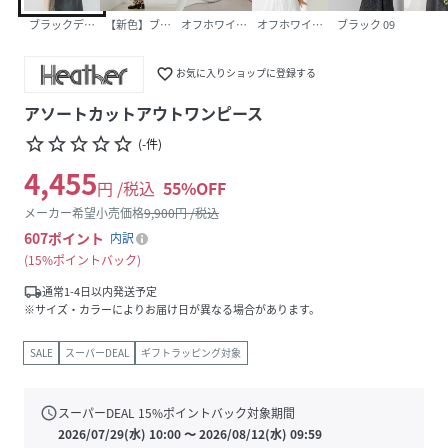
ブラックデニム 10
【新色】ブラックチェック 18
オフホワイト 05
オフホワイト(サマーツイード) 08
ブラック 09
favorite_border
お気に入りショップに登録する
アソートカットアウトワンピース
star_border
star_border
star_border
star_border
star_border
(
-
件
)
4,455
円 /税込
55
%OFF
メーカー希望小売価格
9,900
円 /税込
607
ポイント
内訳
15%ポイントバック
local_shipping
通常1-4日以内発送予定
※サイズ・カラーによりお届け日が異なる場合があります。
SALE
スーパーDEAL
ギフトラッピング対象
schedule
スーパーDEAL
15
%ポイントバック対象期間
2026/07/29(水) 10:00
〜
2026/08/12(水) 09:59