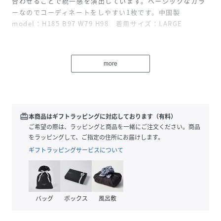
合わせることで統一感を演出しています。ベーシックなカラ
ーなのでコーディネートをしやすい1枚です。中国製
model：H185 B97 W79 H98 着用サイズ：LARGE
性別タイプ
メンズ
more
原産国
-
素材
表地:
ナイロン93%,, ポリウレタン7%,, リブ部分:
ポリエステル95%,, ポリウレタン5%,, パイピン
redeem
本商品はギフトラッピングに対応しております（有料）
グ部分:
ご希望の際は、ラッピングと商品を一緒にご注文ください。商品
ポリエステル92%,, ポリウレタン8%
をラッピングして、ご指定の住所にお届けします。
ギフトラッピングサービスについて
サイズ
M、L、XL
品番
PE8285_151558GF588
(
151558GF588-200-M PE8285
)
バッグ
ボックス
風呂敷