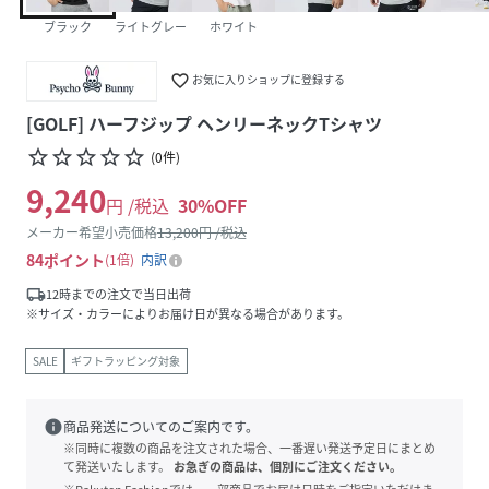
ブラック
ライトグレー
ホワイト
favorite_border
お気に入りショップに登録する
[GOLF] ハーフジップ ヘンリーネックTシャツ
star_border
star_border
star_border
star_border
star_border
(
0
件
)
9,240
円 /税込
30
%OFF
メーカー希望小売価格
13,200
円 /税込
84
ポイント
1倍
内訳
local_shipping
12時までの注文で当日出荷
※サイズ・カラーによりお届け日が異なる場合があります。
SALE
ギフトラッピング対象
info
商品発送についてのご案内です。
※同時に複数の商品を注文された場合、一番遅い発送予定日にまとめ
て発送いたします。
お急ぎの商品は、個別にご注文ください。