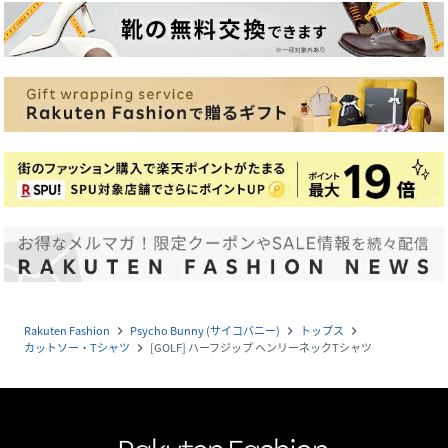
Rakuten Fashion
Psycho Bunny (サイコバニー)
トップス
navigate_next
navigate_next
navigate_next
カットソー・Tシャツ
[GOLF] ハーフジップ ヘンリーネックTシャツ
navigate_next