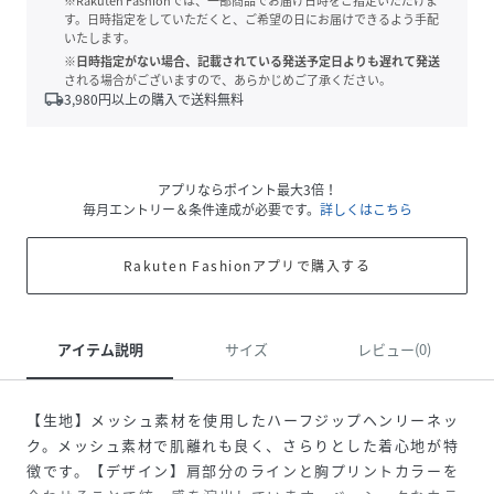
※Rakuten Fashionでは、一部商品でお届け日時をご指定いただけま
す。日時指定をしていただくと、ご希望の日にお届けできるよう手配
いたします。
※日時指定がない場合、記載されている発送予定日よりも遅れて発送
される場合がございますので、あらかじめご了承ください。
local_shipping
3,980
円以上の購入で送料無料
アプリならポイント最大3倍！
毎月エントリー＆条件達成が必要です。
詳しくはこちら
Rakuten Fashionアプリで購入する
アイテム説明
サイズ
レビュー(0)
【生地】メッシュ素材を使用したハーフジップヘンリーネッ
ク。メッシュ素材で肌離れも良く、さらりとした着心地が特
徴です。【デザイン】肩部分のラインと胸プリントカラーを