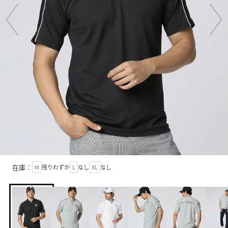
在庫：
M
残りわずか
L
なし
XL
なし