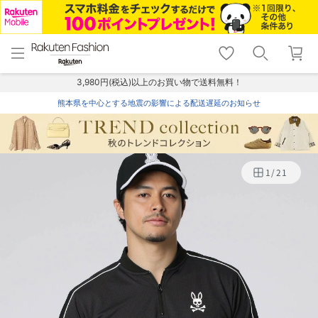
menu
home
search
favorite_border
shopping_cart
lock_outline
メニュー
トップ
検索
お気に入り
カート
ログイン
3,980円(税込)以上のお買い物で送料無料！
熊本県を中心とする地震の影響による配送遅延のお知らせ
1
/
21