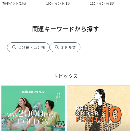
70
ポイント
(
1倍
)
100
ポイント
(
1倍
)
110
ポイント
(
1倍
)
関連キーワードから探す
search
search
七分袖・五分袖
ミドル丈
トピックス