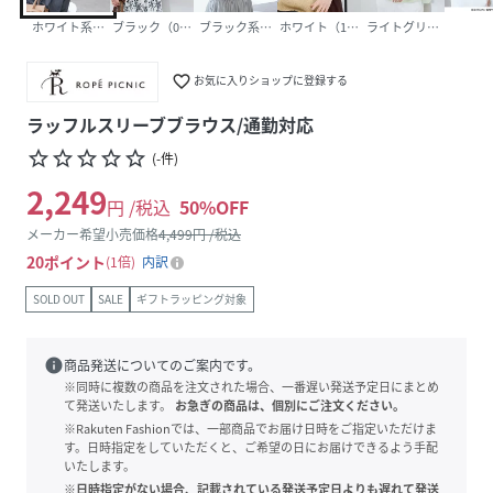
ホワイト系（12）
ブラック（01）
ブラック系（03）
ホワイト（10）
ライトグリーン（33）
favorite_border
お気に入りショップに登録する
ラッフルスリーブブラウス/通勤対応
star_border
star_border
star_border
star_border
star_border
(
-
件
)
2,249
円 /税込
50
%OFF
メーカー希望小売価格
4,499
円 /税込
20
ポイント
1倍
内訳
SOLD OUT
SALE
ギフトラッピング対象
info
商品発送についてのご案内です。
※同時に複数の商品を注文された場合、一番遅い発送予定日にまとめ
て発送いたします。
お急ぎの商品は、個別にご注文ください。
※Rakuten Fashionでは、一部商品でお届け日時をご指定いただけま
す。日時指定をしていただくと、ご希望の日にお届けできるよう手配
いたします。
※日時指定がない場合、記載されている発送予定日よりも遅れて発送