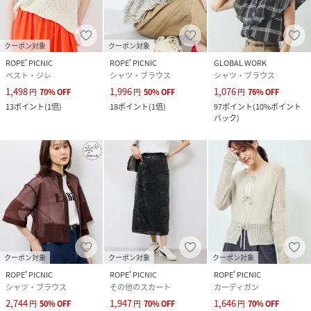
れます。
素材は柔らかく、通気性も良いので真夏でも涼しく着用して
頂けます。
クーポン対象
クーポン対象
ROPE' PICNIC
ROPE' PICNIC
GLOBAL WORK
・身長163cm 骨格ウェーブ 着用サイズ：38
ベスト・ジレ
シャツ・ブラウス
シャツ・ブラウス
二の腕が隠れるフレアブラウスです。
1,498
1,996
1,076
円
70
%
OFF
円
50
%
OFF
円
76
%
OFF
着丈もやや長めなのでウエストインしやすいです！
13
ポイント
(
1倍
)
18
ポイント
(
1倍
)
97
ポイント
(
10%ポイント
首周りは開きすぎずスッキリした印象になります。
バック
)
・身長165cm 骨格ストレート 着用サイズ：38
ほどよくゆとりのあるサイズ感です。
ラッフルスリーブはボリュームが抑えめなので骨格ストレー
トさんでも着やすいです。
性別タイプ
レディース
クーポン対象
クーポン対象
クーポン対象
原産国
ブラック（01）：中国｜ブラック系（03）：中
ROPE' PICNIC
ROPE' PICNIC
ROPE' PICNIC
国｜ホワイト（10）：中国｜ホワイト系
シャツ・ブラウス
その他のスカート
カーディガン
（12）：中国｜ライトグリーン（33）：中国
2,744
1,947
1,646
円
50
%
OFF
円
70
%
OFF
円
70
%
OFF