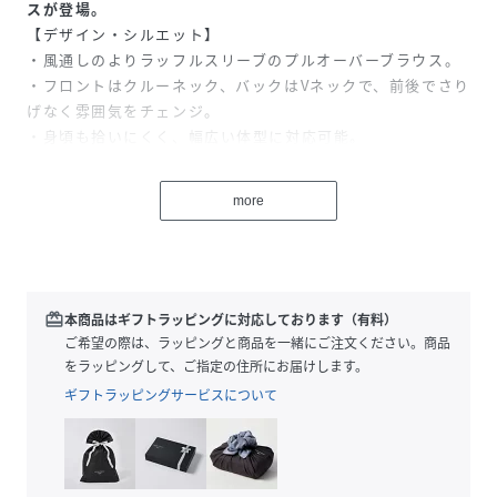
スが登場。
【デザイン・シルエット】
・風通しのよりラッフルスリーブのプルオーバーブラウス。
・フロントはクルーネック、バックはVネックで、前後でさり
げなく雰囲気をチェンジ。
・身頃も拾いにくく、幅広い体型に対応可能。
・きれい見えするので無地カラーはオフィスカジュアルとし
ても対応。
more
【カラー】
・カラーによって柄が異なります。
ブラック(01)ホワイト(10)ワイトグリーン(33):無地
ブラック系(03):小花柄
ホワイト系(12):線画花柄
redeem
本商品はギフトラッピングに対応しております（有料）
【スタイリングポイント】
ご希望の際は、ラッピングと商品を一緒にご注文ください。商品
・無地のモノトーンは、柄物ボトムと相性抜群。
をラッピングして、ご指定の住所にお届けします。
・プリントにはジーンズを合わせると可愛らしいカジュアル
ギフトラッピングサービスについて
ルックに。
・ハットやサンダルで夏らしさをアピールして。
-----------------------------
裏地:なし