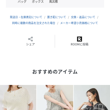
バッグ
ボックス
風呂敷
透け感:あり、ブラック(01)とブラック系(03)はなし
伸縮性:なし
生地感・厚さ:薄手
発送日・在庫表記について
置き配について
交換・返品について
季節:春・夏
同時に複数の商品を注文された場合
メーカー希望小売価格について
-----------------------------
※撮影時の光、お使いのモニター環境によって色の見え方が
違う場合がございます。
※モデル身長:165cm着用サイズ:38
シェア
ROOMに投稿
【スタッフ着用レビュー】
・身長150cm 骨格ウェーブ 着用サイズ：38
さり気なく二の腕もカバーしてくれます。
おすすめのアイテム
またシワになりにくく、さらっとした生地感でとても着心地
楽ちんです。
・身長158cm 骨格ナチュラル 着用サイズ：38
胸や腕周りのふわっと感が可愛らしい印象の1枚です。
首元は詰まってなく、程よく空いているクルーネックなので
デコルテラインが綺麗見えし、顔周りもスッキリと見せてく