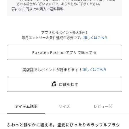
される場合がございますので、あらかじめご了承ください。
local_shipping
3,980
円以上の購入で送料無料
アプリならポイント最大3倍！
毎月エントリー＆条件達成が必要です。
詳しくはこちら
Rakuten Fashionアプリで購入する
実店舗でもポイントが貯まります！
詳しくはこちら
店舗を探す
アイテム説明
サイズ
レビュー(-)
ふわっと軽やかに纏える。盛夏にぴったりのラッフルブラウ