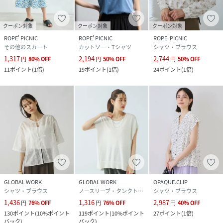
クーポン対象
クーポン対象
クーポン対象
ROPE' PICNIC
ROPE' PICNIC
ROPE' PICNIC
その他のスカート
カットソー・Tシャツ
シャツ・ブラウス
1,317
2,194
2,744
円
80
%
OFF
円
50
%
OFF
円
50
%
OFF
11
ポイント
(
1倍
)
19
ポイント
(
1倍
)
24
ポイント
(
1倍
)
GLOBAL WORK
GLOBAL WORK
OPAQUE.CLIP
シャツ・ブラウス
ノースリーブ・タンクトップ
シャツ・ブラウス
1,436
1,316
2,987
円
76
%
OFF
円
76
%
OFF
円
40
%
OFF
130
ポイント
(
10%ポイント
119
ポイント
(
10%ポイント
27
ポイント
(
1倍
)
バック
)
バック
)