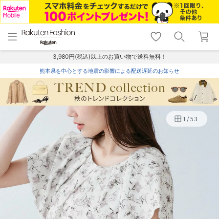
menu
home
search
favorite_border
shopping_cart
lock_outline
メニュー
トップ
検索
お気に入り
カート
ログイン
3,980円(税込)以上のお買い物で送料無料！
熊本県を中心とする地震の影響による配送遅延のお知らせ
1
/
53