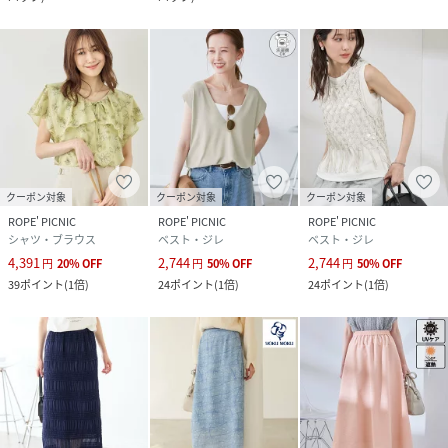
クーポン対象
クーポン対象
クーポン対象
ROPE' PICNIC
ROPE' PICNIC
ROPE' PICNIC
シャツ・ブラウス
ベスト・ジレ
ベスト・ジレ
4,391
2,744
2,744
円
20
%
OFF
円
50
%
OFF
円
50
%
OFF
39
ポイント
(
1倍
)
24
ポイント
(
1倍
)
24
ポイント
(
1倍
)