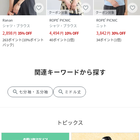
クーポン対象
クーポン対象
Ranan
ROPE' PICNIC
ROPE' PICNIC
シャツ・ブラウス
シャツ・ブラウス
ニット
2,898
4,494
3,842
円
35
%
OFF
円
10
%
OFF
円
30
%
OFF
263
ポイント
(
10%ポイント
40
ポイント
(
1倍
)
34
ポイント
(
1倍
)
バック
)
関連キーワードから探す
search
search
七分袖・五分袖
ミドル丈
トピックス