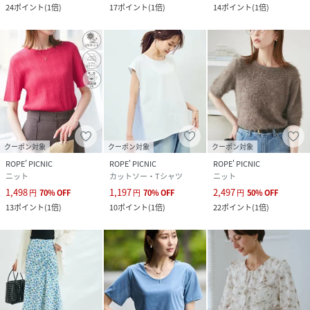
24
ポイント
(
1倍
)
17
ポイント
(
1倍
)
14
ポイント
(
1倍
)
素材
ブラック（01）：ポリエステル 100%｜ブラッ
ク系（03）：ポリエステル 100%｜ホワイト
（10）：ポリエステル 100%｜ホワイト系
（12）：ポリエステル 100%｜ライトグリーン
（33）：ポリエステル 100%
サイズ
38
クリーニング
ブラック（01）：洗濯機（極弱）・漂白、タン
ブル乾燥禁止
ブラック系（03）：洗濯機（極弱）・漂白、タ
クーポン対象
クーポン対象
クーポン対象
ンブル乾燥禁止
ROPE' PICNIC
ROPE' PICNIC
ROPE' PICNIC
ホワイト（10）：洗濯機（極弱）・漂白、タン
ニット
カットソー・Tシャツ
ニット
ブル乾燥禁止
1,498
1,197
2,497
円
70
%
OFF
円
70
%
OFF
円
50
%
OFF
ホワイト系（12）：洗濯機（極弱）・漂白、タ
13
ポイント
(
1倍
)
10
ポイント
(
1倍
)
22
ポイント
(
1倍
)
ンブル乾燥禁止
ライトグリーン（33）：洗濯機（極弱）・漂
白、タンブル乾燥禁止
品番
PE6777_GDH15290
(
GDH15290-01-216 PE6777
)