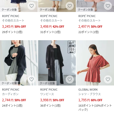
クーポン対象
クーポン対象
クーポン対象
ROPE' PICNIC
ROPE' PICNIC
ROPE' PICNIC
その他のスカート
その他のスカート
その他のスカート
3,245
3,498
2,497
円
50
%
OFF
円
42
%
OFF
円
50
%
OFF
29
ポイント
(
1倍
)
31
ポイント
(
1倍
)
22
ポイント
(
1倍
)
クーポン対象
クーポン対象
ROPE' PICNIC
ROPE' PICNIC
GLOBAL WORK
カーディガン
ワンピース
シャツ・ブラウス
2,744
3,998
1,795
円
50
%
OFF
円
50
%
OFF
円
60
%
OFF
24
ポイント
(
1倍
)
36
ポイント
(
1倍
)
163
ポイント
(
10%ポイント
バック
)