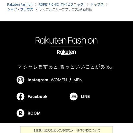
Rakuten Fashion
ROPE' PICNIC (ロペピクニック)
トップス
navigate_next
navigate_next
navigate_next
シャツ・ブラウス
ラッフルスリーブブラウス/通勤対応
navigate_next
Instagram
WOMEN
/
MEN
Facebook
LINE
ROOM
【注意】楽天を装った不審なメールやSMSについて