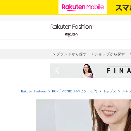
ブランドから探す
ショップから探す
navigate_before
Rakuten Fashion
ROPE' PICNIC (ロペピクニック)
トップス
シャ
navigate_next
navigate_next
navigate_next