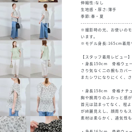
伸縮性:なし
生地感・厚さ:薄手
季節:春・夏
--------------------------
※撮影時の光、お使いの
います。
※モデル身長:165cm着用
【スタッフ着用レビュー
・身長150cm 骨格ウェ
さり気なく二の腕もカバ
またシワになりにくく、さ
・身長158cm 骨格ナチ
胸や腕周りのふわっと感が
首元は詰まってなく、程
が綺麗見えし、顔周りも
素材は柔らかく、通気性
・身長163cm 骨格ウェ