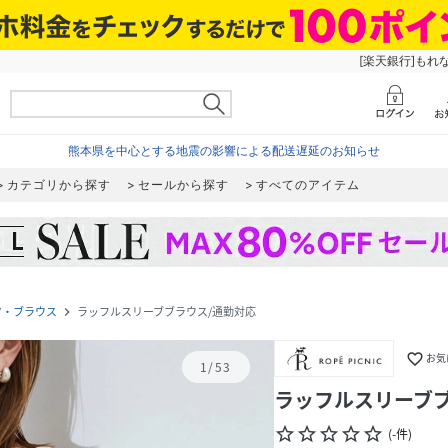
[楽天銀行]もれ
熊本県を中心とする地震の影響による配送遅延のお知らせ
カテゴリから探す
セールから探す
すべてのアイテム
ツ・ブラウス
ラッフルスリーブブラウス/通勤対応
navigate_next
favorite_border
お気
1
/
53
ラッフルスリーブブ
star_border
star_border
star_border
star_border
star_border
(
-
件
)