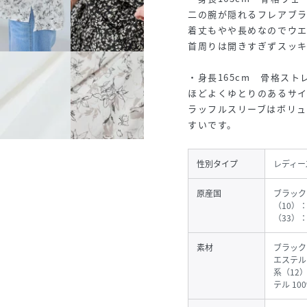
二の腕が隠れるフレアブ
着丈もやや長めなのでウ
首周りは開きすぎずスッ
・身長165cm 骨格スト
ほどよくゆとりのあるサ
ラッフルスリーブはボリ
すいです。
性別タイプ
レディー
原産国
ブラック
（10）
（33）
素材
ブラック
エステル
系（12
テル 10