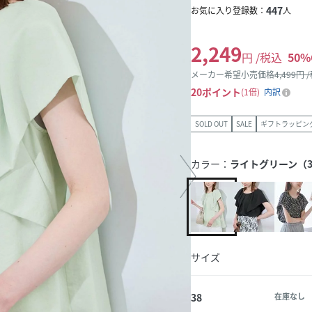
447
お気に入り登録数：
人
2,249
円 /税込
50
%
メーカー希望小売価格
4,499
円 
20
ポイント
1倍
内訳
SOLD OUT
SALE
ギフトラッピン
カラー：
ライトグリーン（3
サイズ
38
在庫なし