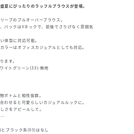
。盛夏にぴったりのラッフルブラウスが登場。
】
リーブのプルオーバーブラウス。
、バックはVネックで、前後でさりげなく雰囲気
広い体型に対応可能。
カラーはオフィスカジュアルとしても対応。
ります。
)ワイトグリーン(33):無地
】
柄物ボトムと相性抜群。
合わせると可愛らしいカジュアルルックに。
らしさをアピールして。
---
)とブラック系(03)はなし