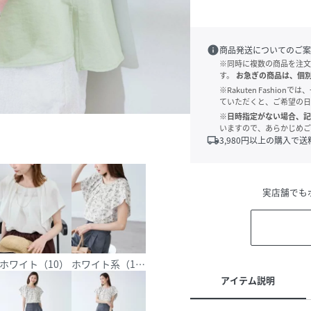
info
商品発送についてのご案
※同時に複数の商品を注文
す。
お急ぎの商品は、個
※Rakuten Fashi
ていただくと、ご希望の日
※日時指定がない場合、記
いますので、あらかじめご
local_shipping
3,980
円以上の購入で送
実店舗でも
）
ホワイト（10）
ホワイト系（12）
アイテム説明