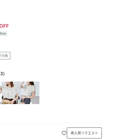
OFF
/税込
グ対象
3）
favorite_border
再入荷リクエスト