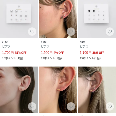
ciite'
ciite'
ciite'
ピアス
ピアス
ピアス
1,700
1,500
1,700
円
35
%
OFF
円
4
%
OFF
円
38
%
OFF
15
ポイント
(
1倍
)
13
ポイント
(
1倍
)
15
ポイント
(
1倍
)