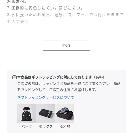
対応素材。
2.圧倒的に変色しにくい。錆びにくい。
3.水に強いためお風呂、温泉、海、プールでも付けたままで
も大丈夫◎
金属アレルギーの方はもちろん、そうでない方にも「いつで
もつけっぱなしで大丈夫!肌に優しい！」と大人気な素材で
more
す。
【サージカルステンレスとは？】
サージカルステンレス素材とは、サージカル＝医療用の、ス
redeem
本商品はギフトラッピングに対応しております（有料）
テンレススティール＝錆びない鋼鉄、という2つの言葉を合
ご希望の際は、ラッピングと商品を一緒にご注文ください。商品
わせて作られた造語です。
をラッピングして、ご指定の住所にお届けします。
腐食しにくい素材で、医療用のメスなどの医療用器具や、ハ
ギフトラッピングサービスについて
サミなどにも使われています。
変色しにくい上に、お風呂、温泉、プール、海など水に強く
錆びにくいのが特徴。
金属アレルギーの方でもご使用いただけるのが最大のメリッ
バッグ
ボックス
風呂敷
トです。