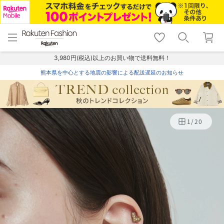
menu
home
search
favorite_border
shopping_cart
lock_outline
メニュー
トップ
検索
お気に入り
カート
ログイン
3,980円(税込)以上のお買い物で送料無料！
熊本県を中心とする地震の影響による配送遅延のお知らせ
1
/
20