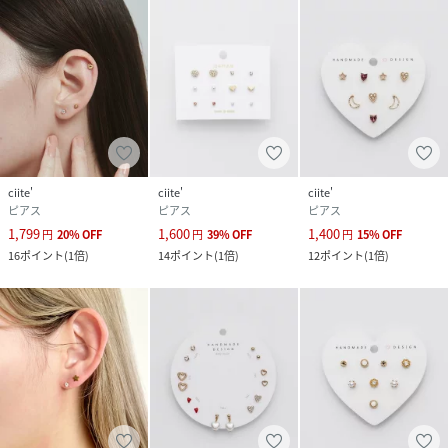
ciite'
ciite'
ciite'
ピアス
ピアス
ピアス
1,799
1,600
1,400
円
20
%
OFF
円
39
%
OFF
円
15
%
OFF
16
ポイント
(
1倍
)
14
ポイント
(
1倍
)
12
ポイント
(
1倍
)