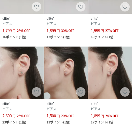
めご了承ください。
※アレルギーの原因はさまざまです。
ciite'
ciite'
ciite'
サージカルステンレスはアレルギーが起きにくい素材ではあ
ピアス
ピアス
ピアス
りますが、すべての方にアレルギーが起きないことをお約束
1,799
1,899
1,999
円
28
%
OFF
円
30
%
OFF
円
27
%
OFF
するものではありません。予めご了承くださいませ。またア
16
ポイント
(
1倍
)
17
ポイント
(
1倍
)
18
ポイント
(
1倍
)
レルギーが出た場合は使用をお控え頂くようにお願いいたし
ます。
性別タイプ
レディース
素材
サージカルステンレス
サイズ
FREE
品番
PE5804_hpy1649
ciite'
ciite'
ciite'
(
hpy1649-1-16 PE5804
)
ピアス
ピアス
ピアス
2,600
1,500
1,899
円
25
%
OFF
円
20
%
OFF
円
24
%
OFF
23
ポイント
(
1倍
)
13
ポイント
(
1倍
)
17
ポイント
(
1倍
)