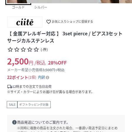
ゴールド
シルバー
favorite_border
お気に入りショップに登録する
【 金属アレルギー対応 】 3set pierce / ピアス3セット
サージカルステンレス
star_border
star_border
star_border
star_border
star_border
(
-
件
)
2,500
円 /税込
28
%OFF
メーカー希望小売価格
3,500
円 /税込
22
ポイント
1倍
内訳
local_shipping
12時までの注文で当日出荷
※サイズ・カラーによりお届け日が異なる場合があります。
SALE
ギフトラッピング対象
info
商品発送についてのご案内です。
※同時に複数の商品を注文された場合、一番遅い発送予定日にまとめ