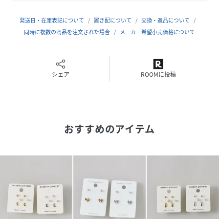
発送日・在庫表記について
置き配について
交換・返品について
◆商品説明◆
同時に複数の商品を注文された場合
メーカー希望小売価格について
人気の高い3種類の異なるデザインのピアスをセットにした
お得なアイテム。
いずれも付けた時のバランスに最大限こだわり、どんなコー
ディネートにも合わせやすい優秀アイテムです◎
シェア
ROOMに投稿
◆ciite'(シーテ）◆
フランス語で「街」を意味する「cite'」に由来。
おすすめのアイテム
付けたときのシルエットやバランスにこだわった、すこしの
個性と遊び心を演出するデイリーユースアイテムを展開しま
す。
＊撮影環境によりスマートフォン、パソコンなどの画面上と
実物では多少色味が異なることがございます。
＊商品の特性上、色や形に多少の個体差がございますので予