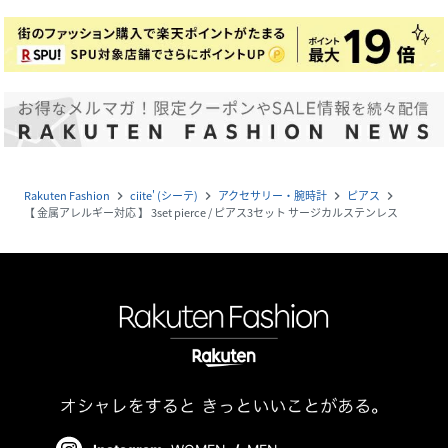
Rakuten Fashion
ciite' (シーテ)
アクセサリー・腕時計
ピアス
navigate_next
navigate_next
navigate_next
navigate_next
【 金属アレルギー対応 】 3set pierce / ピアス3セット サージカルステンレス