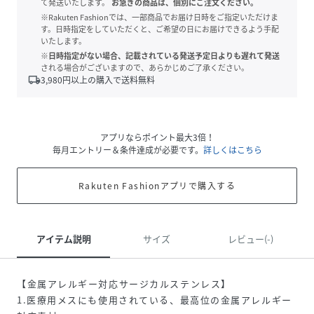
て発送いたします。
お急ぎの商品は、個別にご注文ください。
※Rakuten Fashionでは、一部商品でお届け日時をご指定いただけま
す。日時指定をしていただくと、ご希望の日にお届けできるよう手配
いたします。
※日時指定がない場合、記載されている発送予定日よりも遅れて発送
される場合がございますので、あらかじめご了承ください。
local_shipping
3,980
円以上の購入で送料無料
アプリならポイント最大3倍！
毎月エントリー＆条件達成が必要です。
詳しくはこちら
Rakuten Fashionアプリで購入する
アイテム説明
サイズ
レビュー(-)
【金属アレルギー対応サージカルステンレス】
1.医療用メスにも使用されている、最高位の金属アレルギー