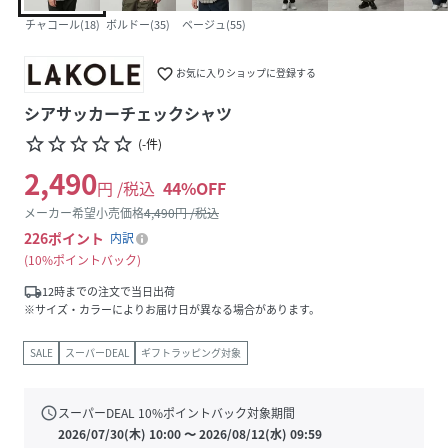
チャコール(18)
ボルドー(35)
ベージュ(55)
favorite_border
お気に入りショップに登録する
シアサッカーチェックシャツ
star_border
star_border
star_border
star_border
star_border
(
-
件
)
2,490
円 /税込
44
%OFF
メーカー希望小売価格
4,490
円 /税込
226
ポイント
内訳
10%ポイントバック
local_shipping
12時までの注文で当日出荷
※サイズ・カラーによりお届け日が異なる場合があります。
SALE
スーパーDEAL
ギフトラッピング対象
schedule
スーパーDEAL
10
%ポイントバック対象期間
2026/07/30(木) 10:00
〜
2026/08/12(水) 09:59