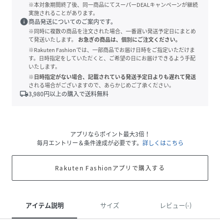
※本対象期間終了後、同一商品にてスーパーDEALキャンペーンが継続
実施されることがあります。
info
商品発送についてのご案内です。
※同時に複数の商品を注文された場合、一番遅い発送予定日にまとめ
て発送いたします。
お急ぎの商品は、個別にご注文ください。
※Rakuten Fashionでは、一部商品でお届け日時をご指定いただけま
す。日時指定をしていただくと、ご希望の日にお届けできるよう手配
いたします。
※日時指定がない場合、記載されている発送予定日よりも遅れて発送
される場合がございますので、あらかじめご了承ください。
local_shipping
3,980
円以上の購入で送料無料
アプリならポイント最大3倍！
毎月エントリー＆条件達成が必要です。
詳しくはこちら
Rakuten Fashionアプリで購入する
アイテム説明
サイズ
レビュー(-)