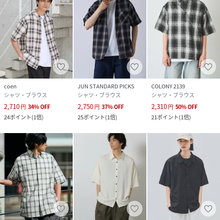
coen
JUN STANDARD PICKS
COLONY 2139
シャツ・ブラウス
シャツ・ブラウス
シャツ・ブラウス
2,710
2,750
2,310
円
34
%
OFF
円
37
%
OFF
円
50
%
OFF
24
ポイント
(
1倍
)
25
ポイント
(
1倍
)
21
ポイント
(
1倍
)