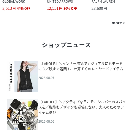
GLOBAL WORK
UNITED ARROWS
RALPH LAUREN
2,513
12,551
28,600
円
44
%
OFF
円
30
%
OFF
円
more
navigate_next
ショップニュース
【LAKOLE】＼インナー次第でカジュアルにもモード
にも／秋まで着回す、計算ずくのレイヤードアイテム
2026.08.07
【LAKOLE】＼アクティブな日こそ、シルバーのスパイ
スを／機能もデザインも妥協しない、大人のためのア
イテム選び
2026.08.06