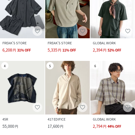
FREAK’S STORE
FREAK’S STORE
GLOBAL WORK
6,208
5,335
2,394
円
31
%
OFF
円
11
%
OFF
円
52
%
OFF
4
5
6
45R
417 EDIFICE
GLOBAL WORK
55,000
17,600
2,794
円
円
円
44
%
OFF