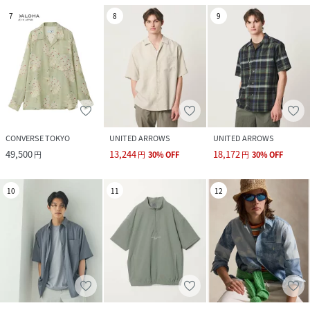
7
8
9
CONVERSE TOKYO
UNITED ARROWS
UNITED ARROWS
49,500
13,244
18,172
円
円
30
%
OFF
円
30
%
OFF
10
11
12