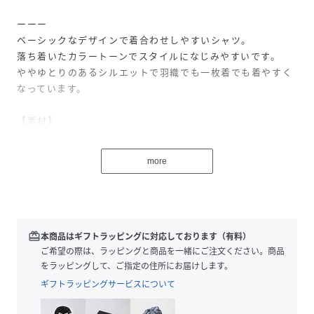
ーーー
ベーシックなデザインで着合わせしやすいシャツ。
落ち着いたカラートーンでスタイルになじみやすいです。
ややゆとりのあるシルエットで羽織でも一枚着でも着やすく
なっています。
【素材】
凹凸があるため空気が流れやすく、汗をかいても乾きやすい
のでべたつきにくく軽い着心地。
more
しわが目立ちにくくお手入れが簡単です。
ーーー
【スタイリング】
デニムやカーゴパンツを合わせればカジュアルに、トラウザ
redeem
本商品はギフトラッピングに対応しております（有料）
ーなどを合わせればスタイリングの外しとして〇
ご希望の際は、ラッピングと商品を一緒にご注文ください。商品
合わせるボトムを選ばずスタイリングできるアイテムです。
をラッピングして、ご指定の住所にお届けします。
ギフトラッピングサービスについて
性別タイプ
メンズ