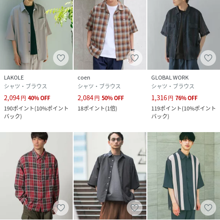
LAKOLE
coen
GLOBAL WORK
シャツ・ブラウス
シャツ・ブラウス
シャツ・ブラウス
2,094
2,084
1,316
円
40
%
OFF
円
50
%
OFF
円
76
%
OFF
190
ポイント
(
10%ポイント
18
ポイント
(
1倍
)
119
ポイント
(
10%ポイント
バック
)
バック
)