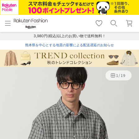
menu
home
search
favorite_border
shopping_cart
lock_outline
メニュー
トップ
検索
お気に入り
カート
ログイン
3,980円(税込)以上のお買い物で送料無料！
熊本県を中心とする地震の影響による配送遅延のお知らせ
1
/
19