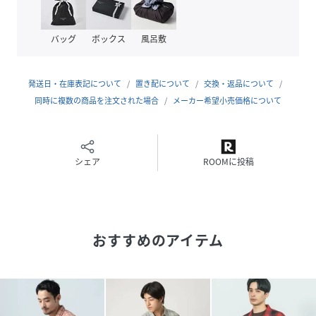
原産国
CHINA
バッグ
ボックス
風呂敷
素材
【チャコール(18),チャコール(18)】
ポリエステル64% 綿36%
発送日・在庫表記について
置き配について
交換・返品について
サイズ
Ｍ、Ｌ
同時に複数の商品を注文された場合
メーカー希望小売価格について
クリーニング
洗濯機洗い可（ネット使用）
品番
PE5445_320213
シェア
ROOMに投稿
(
320213-18-03 PE5445
)
おすすめのアイテム