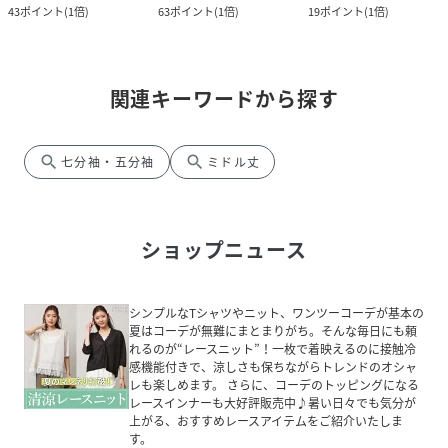
43
ポイント
(
1倍
)
63
ポイント
(
1倍
)
19
ポイント
(
1倍
)
関連キーワードから探す
search
search
七分袖・五分袖
ミドル丈
ショップニュース
シンプルなTシャツやニット、ワンツーコーデが基本の
夏はコーデが無難にまとまりがち。そんな毎日にも頼
れるのが“レースニット”！一枚で着映えるのに接触冷
感機能付きで、涼しさも保ちながらトレンドのオシャ
レも楽しめます。 さらに、コーデのトッピングになる
レースインナーも大好評販売中♪暑い日々でも気分が
上がる、おすすめレースアイテムをご紹介いたしま
す。