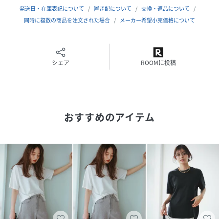
心地を叶えます
発送日・在庫表記について
置き配について
交換・返品について
同時に複数の商品を注文された場合
メーカー希望小売価格について
※採寸情報はサンプル商品のデータです。実際の商品と仕様
が異なる場合がございます。※画像はサンプルのため実際の
商品と仕様が異なる場合がございます。また、スタジオによ
り照明が異なるため商品の色味が異なって見える場合がござ
シェア
ROOMに投稿
います。予めご了承ください。
■インフォメーションお気に入り登録がおすすめです！【ブ
ランドのお気に入り登録】新着商品の入荷やセール情報な
ど、ブランドのお得な情報を受け取ることができます。【商
おすすめのアイテム
品のお気に入り登録】再入荷通知などお得な情報を受け取る
ことができます。
model：身長171
性別タイプ
レディース
原産国
中国