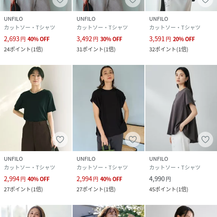
素材
オフ/ライム/グレージュ/ブラック/ブルー/チャ
コール/ネイビー:レーヨン:61%,ナイロン:30%,ポ
UNFILO
UNFILO
UNFILO
リウレタン:9%
カットソー・Tシャツ
カットソー・Tシャツ
カットソー・Tシャツ
2,693
3,492
3,591
円
40
%
OFF
円
30
%
OFF
円
20
%
OFF
サイズ
S[S]、M[M]、L[L]
24
ポイント
(
1倍
)
31
ポイント
(
1倍
)
32
ポイント
(
1倍
)
クリーニング
【本体のみ】40℃まで弱洗濯可 塩素系漂白不可
タンブル乾燥不可 日陰つり干し乾燥 アイロンは
160℃まで ドライクリーニング（石油系）可 弱
いウェットクリーニング可
品番
PE4584_KKUMGM0551
(
KKUMGM0551-5-9 PE4584
)
UNFILO
UNFILO
UNFILO
カットソー・Tシャツ
カットソー・Tシャツ
カットソー・Tシャツ
2,994
2,994
4,990
円
40
%
OFF
円
40
%
OFF
円
27
ポイント
(
1倍
)
27
ポイント
(
1倍
)
45
ポイント
(
1倍
)