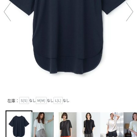
在庫：
S[S]
なし
M[M]
なし
L[L]
なし