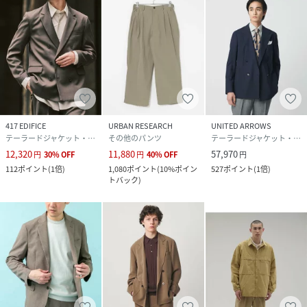
417 EDIFICE
URBAN RESEARCH
UNITED ARROWS
テーラードジャケット・ブレザー
その他のパンツ
テーラードジャケット・ブレザー
12,320
11,880
57,970
円
30
%
OFF
円
40
%
OFF
円
112
ポイント
(
1倍
)
1,080
ポイント
(
10%ポイン
527
ポイント
(
1倍
)
トバック
)