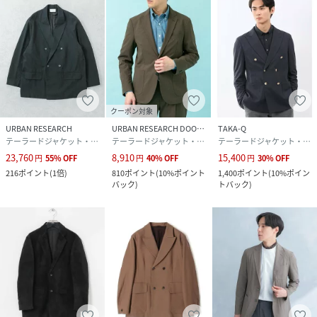
クーポン対象
URBAN RESEARCH
URBAN RESEARCH DOORS
TAKA-Q
テーラードジャケット・ブレザー
テーラードジャケット・ブレザー
テーラードジャケット・ブレザー
23,760
8,910
15,400
円
55
%
OFF
円
40
%
OFF
円
30
%
OFF
216
ポイント
(
1倍
)
810
ポイント
(
10%ポイント
1,400
ポイント
(
10%ポイン
バック
)
トバック
)