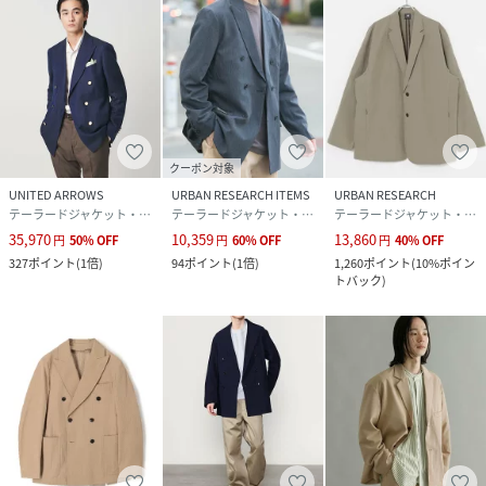
伸縮性 : なし
裏地 : あり
光沢 : なし
ポケット : あり
BEIGE：181cm(L) / 185cm(M)
クーポン対象
UNITED ARROWS
URBAN RESEARCH ITEMS
URBAN RESEARCH
性別タイプ
メンズ
テーラードジャケット・ブレザー
テーラードジャケット・ブレザー
テーラードジャケット・ブレザー
35,970
10,359
13,860
円
50
%
OFF
円
60
%
OFF
円
40
%
OFF
原産国
日本
327
ポイント
(
1倍
)
94
ポイント
(
1倍
)
1,260
ポイント
(
10%ポイン
トバック
)
素材
本体 :
コットン96%,ナイロン4%,裏地 :
ポリエステル100%
サイズ
M、L
品番
PE3829_UMA4
(
UMA4-01-01-1549-1O-5 PE3829
)