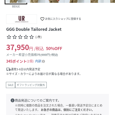
BEIGE
favorite_border
お気に入りショップに登録する
GGG Double Tailored Jacket
star_border
star_border
star_border
star_border
star_border
(
-
件
)
37,950
円 /税込
50
%OFF
メーカー希望小売価格
75,900
円 /税込
345
ポイント
1倍
内訳
local_shipping
通常3-6日以内発送予定
※サイズ・カラーによりお届け日が異なる場合があります。
SALE
ギフトラッピング対象外
info
商品発送についてのご案内です。
※同時に複数の商品を注文された場合、一番遅い発送予定日にまとめ
て発送いたします。
お急ぎの商品は、個別にご注文ください。