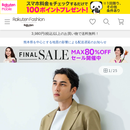
menu
home
search
favorite_border
shopping_cart
lock_outline
メニュー
トップ
検索
お気に入り
カート
ログイン
3,980円(税込)以上のお買い物で送料無料！
熊本県を中心とする地震の影響による配送遅延のお知らせ
1
/
25