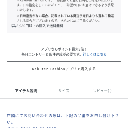
※Rakuten Fashionでは、一部商品でお届け日時をご指定いただけま
す。日時指定をしていただくと、ご希望の日にお届けできるよう手配
いたします。
※日時指定がない場合、記載されている発送予定日よりも遅れて発送
される場合がございますので、あらかじめご了承ください。
local_shipping
3,980
円以上の購入で送料無料
アプリならポイント最大3倍！
毎月エントリー＆条件達成が必要です。
詳しくはこちら
Rakuten Fashionアプリで購入する
アイテム説明
サイズ
レビュー(-)
店舗にてお問い合わせの際は、下記の品番をお申し付け下さ
い。