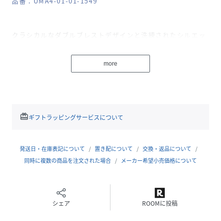
品番：UMA4-01-01-1549
クラシカルなダブルブレストデザインと洗練されたシルエッ
トが特徴の一着。上質な素材感と丁寧な仕立てが、上品さと
着心地の良さを両立しています。
more
シンプルながらも計算されたディテールが光り、フォーマル
からビジネスカジュアルまで幅広く対応可能。
ベージュカラーがコーディネートしやすく、季節を問わず活
躍する万能なアイテムです。
高いクオリティとタイムレスなデザインで、長く愛用できる
redeem
ギフトラッピングサービスについて
ジャケットです。
【GGG / GOOD PEOPLE GOOD STITCHING GOOD
発送日・在庫表記について
置き配について
交換・返品について
PRODUCT】
同時に複数の商品を注文された場合
メーカー希望小売価格について
ファクトリーとして国内外のトップブランドに長年製品を提
供してきたMARUCHO inc.。「ひと」「わざ」「ふく」創業
当時から大切にしてきた哲学から生み出される、美しいデザ
シェア
ROOMに投稿
インとしなやかな着心地。技術に裏打ちされた、ファッショ
ンの新たな可能性を提案するプロジェクト。