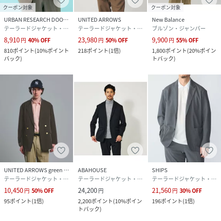
クーポン対象
クーポン対象
URBAN RESEARCH DOORS
UNITED ARROWS
New Balance
テーラードジャケット・ブレザー
テーラードジャケット・ブレザー
ブルゾン・ジャンパー
8,910
23,980
9,900
円
40
%
OFF
円
50
%
OFF
円
55
%
OFF
810
ポイント
(
10%ポイント
218
ポイント
(
1倍
)
1,800
ポイント
(
20%ポイン
バック
)
トバック
)
UNITED ARROWS green label relaxing
ABAHOUSE
SHIPS
テーラードジャケット・ブレザー
テーラードジャケット・ブレザー
テーラードジャケット・ブレザー
10,450
24,200
21,560
円
50
%
OFF
円
円
30
%
OFF
95
ポイント
(
1倍
)
2,200
ポイント
(
10%ポイン
196
ポイント
(
1倍
)
トバック
)