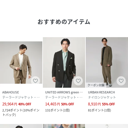
【2025 Spring/Summer】【25SS】
おすすめのアイテム
総重量 : 約790g
※商品画像は、光の当たり具合やパソコンなどの閲覧環境に
より、実際の色味と異なって見える場合がございます。予め
ご了承ください。
※商品の色味の目安は、商品単体の画像をご参照ください。
▼お気に入り登録のおすすめ▼
お気に入り登録商品は、マイページにて現在の価格情報や在
庫状況の確認が可能です。
クーポン対象
お買い物リストの管理に是非ご利用下さい。
ABAHOUSE
UNITED ARROWS green label relaxing
URBAN RESEARCH
テーラードジャケット・ブレザー
テーラードジャケット・ブレザー
ナイロンジャケット
29,964
14,465
8,910
円
40
%
OFF
円
50
%
OFF
円
55
%
OFF
素材感
2,724
ポイント
(
10%ポイン
131
ポイント
(
1倍
)
81
ポイント
(
1倍
)
トバック
)
透け感 : なし