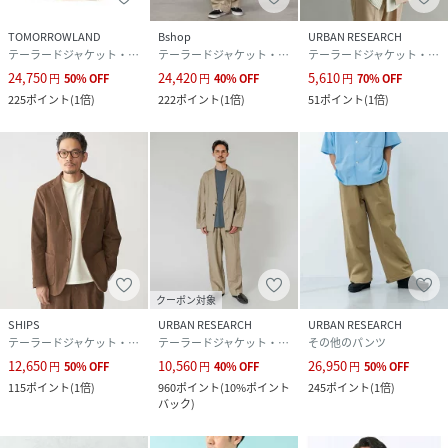
TOMORROWLAND
Bshop
URBAN RESEARCH
テーラードジャケット・ブレザー
テーラードジャケット・ブレザー
テーラードジャケット・ブレザー
24,750
24,420
5,610
円
50
%
OFF
円
40
%
OFF
円
70
%
OFF
225
ポイント
(
1倍
)
222
ポイント
(
1倍
)
51
ポイント
(
1倍
)
クーポン対象
SHIPS
URBAN RESEARCH
URBAN RESEARCH
テーラードジャケット・ブレザー
テーラードジャケット・ブレザー
その他のパンツ
12,650
10,560
26,950
円
50
%
OFF
円
40
%
OFF
円
50
%
OFF
115
ポイント
(
1倍
)
960
ポイント
(
10%ポイント
245
ポイント
(
1倍
)
バック
)