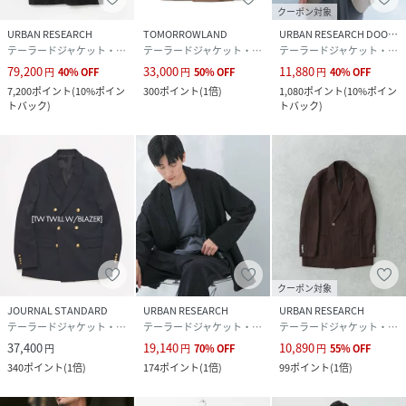
クーポン対象
URBAN RESEARCH
TOMORROWLAND
URBAN RESEARCH DOORS
テーラードジャケット・ブレザー
テーラードジャケット・ブレザー
テーラードジャケット・ブレザー
79,200
33,000
11,880
円
40
%
OFF
円
50
%
OFF
円
40
%
OFF
7,200
ポイント
(
10%ポイン
300
ポイント
(
1倍
)
1,080
ポイント
(
10%ポイン
トバック
)
トバック
)
クーポン対象
JOURNAL STANDARD
URBAN RESEARCH
URBAN RESEARCH
テーラードジャケット・ブレザー
テーラードジャケット・ブレザー
テーラードジャケット・ブレザー
37,400
19,140
10,890
円
円
70
%
OFF
円
55
%
OFF
340
ポイント
(
1倍
)
174
ポイント
(
1倍
)
99
ポイント
(
1倍
)