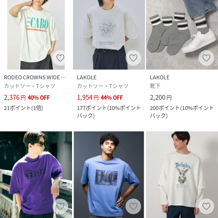
RODEO CROWNS WIDE BOWL
LAKOLE
LAKOLE
カットソー・Tシャツ
カットソー・Tシャツ
靴下
2,376
1,954
2,200
円
40
%
OFF
円
44
%
OFF
円
21
ポイント
(
1倍
)
177
ポイント
(
10%ポイント
200
ポイント
(
10%ポイント
バック
)
バック
)