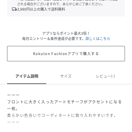
される場合がございますので、あらかじめご了承ください。
local_shipping
3,980
円以上の購入で送料無料
アプリならポイント最大3倍！
毎月エントリー＆条件達成が必要です。
詳しくはこちら
Rakuten Fashionアプリで購入する
アイテム説明
サイズ
レビュー(-)
ーーー
フロントに大きく入ったアートモチーフがアクセントになる
一枚。
柔らかい色合いでコーディネートに取り入れやすいです。
ーーー