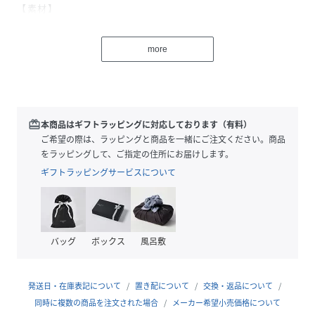
【素材】
柔らかく肌触りの良い素材。
more
【スタイリング】
一枚着はもちろん、羽織のインナーにも。
デニムやカーゴパンツ、チノパンなどカジュアルなアイテム
と相性抜群。
女性が大きめに着てもかわいくきまります。
redeem
本商品はギフトラッピングに対応しております（有料）
ご希望の際は、ラッピングと商品を一緒にご注文ください。商品
をラッピングして、ご指定の住所にお届けします。
性別タイプ
メンズ
ギフトラッピングサービスについて
原産国
INDONESIA
素材
ポリエステル59% 綿29% ナイロン11% ポリウ
レタン1%
バッグ
ボックス
風呂敷
サイズ
Ｍ、Ｌ、ＸＬ
発送日・在庫表記について
置き配について
交換・返品について
クリーニング
洗濯機洗い可（ネット使用）
同時に複数の商品を注文された場合
メーカー希望小売価格について