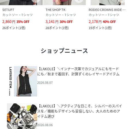
SETUP7
THE SHOP TK
RODEO CROWNS WIDE BOWL
カットソー・Tシャツ
カットソー・Tシャツ
カットソー・Tシャツ
2,860
3,141
2,178
円
35
%
OFF
円
30
%
OFF
円
40
%
OFF
26
ポイント
(
1倍
)
28
ポイント
(
1倍
)
19
ポイント
(
1倍
)
ショップニュース
【LAKOLE】＼インナー次第でカジュアルにもモード
にも／秋まで着回す、計算ずくのレイヤードアイテム
2026.08.07
【LAKOLE】＼アクティブな日こそ、シルバーのスパイ
スを／機能もデザインも妥協しない、大人のためのア
イテム選び
2026.08.06