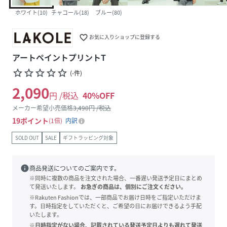
ホワイト(10)
チャコール(18)
ブルー(80)
favorite_border
お気に入りショップに登録する
アートペイントプリントT
star_border
star_border
star_border
star_border
star_border
(
-
件
)
2,090
円 /税込
40
%OFF
メーカー希望小売価格
3,490
円 /税込
19
ポイント
1倍
内訳
SOLD OUT
SALE
ギフトラッピング対象
info
商品発送についてのご案内です。
※同時に複数の商品を注文された場合、一番遅い発送予定日にまとめ
て発送いたします。
お急ぎの商品は、個別にご注文ください。
※Rakuten Fashionでは、一部商品でお届け日時をご指定いただけま
す。日時指定をしていただくと、ご希望の日にお届けできるよう手配
いたします。
※日時指定がない場合、記載されている発送予定日よりも遅れて発送