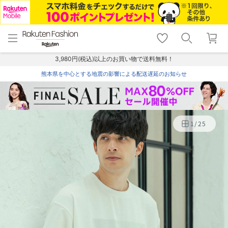
menu
home
search
favorite_border
shopping_cart
lock_outline
メニュー
トップ
検索
お気に入り
カート
ログイン
3,980円(税込)以上のお買い物で送料無料！
熊本県を中心とする地震の影響による配送遅延のお知らせ
1
/
25