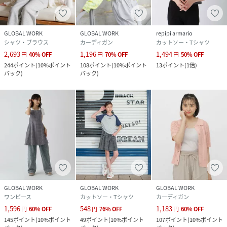
GLOBAL WORK
GLOBAL WORK
repipi armario
シャツ・ブラウス
カーディガン
カットソー・Tシャツ
2,693
1,196
1,494
円
40
%
OFF
円
70
%
OFF
円
50
%
OFF
244
ポイント
(
10%ポイント
108
ポイント
(
10%ポイント
13
ポイント
(
1倍
)
バック
)
バック
)
GLOBAL WORK
GLOBAL WORK
GLOBAL WORK
ワンピース
カットソー・Tシャツ
カーディガン
1,596
548
1,183
円
60
%
OFF
円
76
%
OFF
円
60
%
OFF
145
ポイント
(
10%ポイント
49
ポイント
(
10%ポイント
107
ポイント
(
10%ポイント