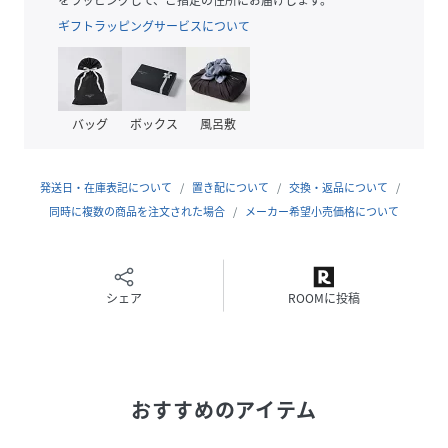
きっと素敵な未来にたどり着ける。
ギフトラッピングサービスについて
「好き」に出会うための長い旅のはじまり。
自分の好きなものを大切に 自分らしさをすこしずつ探してほ
しい
バッグ
ボックス
風呂敷
そんな想いをこめたハイティーン世代向けのラインです。
(展開はS・Mサイズ)
・一部アイテムはLサイズのご用意がございます。
発送日・在庫表記について
置き配について
交換・返品について
同時に複数の商品を注文された場合
メーカー希望小売価格について
性別タイプ
キッズ
素材
(ブルーフラワー×グレーインナー08)
シェア
ROOMに投稿
アウター:ポリエステル62% 綿34% ナイロン3%
ポリウレタン1%
インナー:ポリエステル98% ポリウレタン2%
(くすみレッド×フラワーインナー32)
アウター:ポリエステル98% ポリウレタン2%
インナー:レーヨン92% ポリウレタン8%
おすすめのアイテム
サイズ
FREE