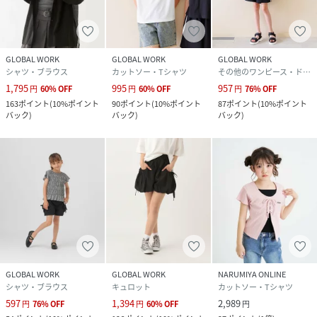
GLOBAL WORK
GLOBAL WORK
GLOBAL WORK
シャツ・ブラウス
カットソー・Tシャツ
その他のワンピース・ドレス
1,795
995
957
円
60
%
OFF
円
60
%
OFF
円
76
%
OFF
163
ポイント
(
10%ポイント
90
ポイント
(
10%ポイント
87
ポイント
(
10%ポイント
バック
)
バック
)
バック
)
GLOBAL WORK
GLOBAL WORK
NARUMIYA ONLINE
シャツ・ブラウス
キュロット
カットソー・Tシャツ
597
1,394
2,989
円
76
%
OFF
円
60
%
OFF
円