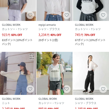
GLOBAL WORK
repipi armario
GLOBAL WORK
カットソー・Tシャツ
シャツ・ブラウス
カットソー・Tシャツ
915
3,234
745
円
60
%
OFF
円
40
%
OFF
円
70
%
OFF
83
ポイント
(
10%ポイント
29
ポイント
(
1倍
)
67
ポイント
(
10%ポイント
バック
)
バック
)
GLOBAL WORK
GLOBAL WORK
GLOBAL WORK
ニット
カットソー・Tシャツ
シャツ・ブラウス
2,245
995
1,195
円
50
%
OFF
円
60
%
OFF
円
60
%
OFF