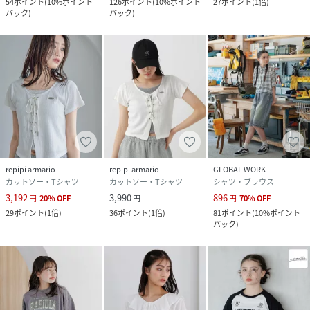
54
ポイント
(
10%ポイント
126
ポイント
(
10%ポイント
27
ポイント
(
1倍
)
バック
)
バック
)
repipi armario
repipi armario
GLOBAL WORK
カットソー・Tシャツ
カットソー・Tシャツ
シャツ・ブラウス
3,192
3,990
896
円
20
%
OFF
円
円
70
%
OFF
29
ポイント
(
1倍
)
36
ポイント
(
1倍
)
81
ポイント
(
10%ポイント
バック
)