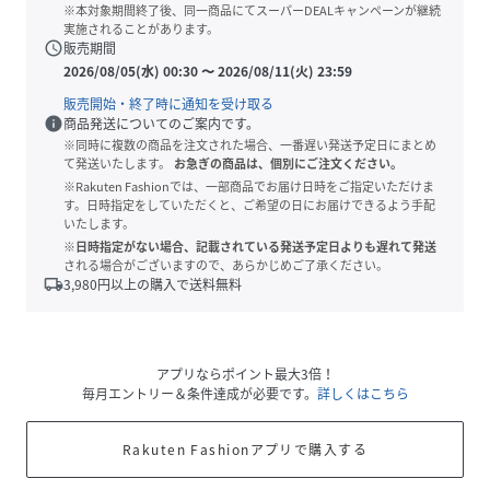
※本対象期間終了後、同一商品にてスーパーDEALキャンペーンが継続
実施されることがあります。
schedule
販売期間
2026/08/05(水) 00:30
〜
2026/08/11(火) 23:59
販売開始・終了時に通知を受け取る
info
商品発送についてのご案内です。
※同時に複数の商品を注文された場合、一番遅い発送予定日にまとめ
て発送いたします。
お急ぎの商品は、個別にご注文ください。
※Rakuten Fashionでは、一部商品でお届け日時をご指定いただけま
す。日時指定をしていただくと、ご希望の日にお届けできるよう手配
いたします。
※日時指定がない場合、記載されている発送予定日よりも遅れて発送
される場合がございますので、あらかじめご了承ください。
local_shipping
3,980
円以上の購入で送料無料
アプリならポイント最大3倍！
毎月エントリー＆条件達成が必要です。
詳しくはこちら
Rakuten Fashionアプリで購入する