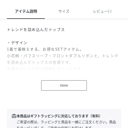
アイテム説明
サイズ
レビュー(-)
トレンドを詰め込んだトップス
・デザイン
1着で着映えする、お得なSETアイテム。
小花柄・パフスリーブ・フロントダブルリボンと、トレンド
を詰め込んだトップスの登場です。
左裾のアンユアロゴ刺繍もポイントです。
・スタイリング
more
デニムやカーゴなどのカジュアルボトム合わせがオススメで
す。
甘めが得意な方は、ガールズボトムとのコーデも。
AND YUA ANY( アンユアエイニー)
redeem
本商品はギフトラッピングに対応しております（有料）
わたしが、わたしをはじめる。
ご希望の際は、ラッピングと商品を一緒にご注文ください。商品
好きなものを好きでいつづければ
をラッピングして、ご指定の住所にお届けします。