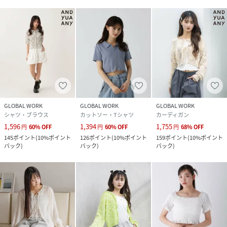
品番
PE2461_420787
(
420787-08-09 PE2461
)
GLOBAL WORK
GLOBAL WORK
GLOBAL WORK
シャツ・ブラウス
カットソー・Tシャツ
カーディガン
1,596
1,394
1,755
円
60
%
OFF
円
60
%
OFF
円
68
%
OFF
145
ポイント
(
10%ポイント
126
ポイント
(
10%ポイント
159
ポイント
(
10%ポイント
バック
)
バック
)
バック
)