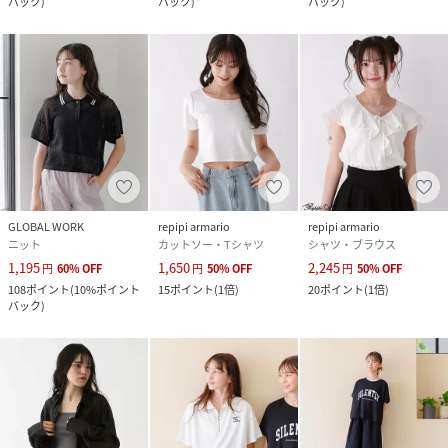
バック
)
バック
)
バック
)
GLOBAL WORK
repipi armario
repipi armario
ニット
カットソー・Tシャツ
シャツ・ブラウス
1,195
1,650
2,245
円
60
%
OFF
円
50
%
OFF
円
50
%
OFF
108
ポイント
(
10%ポイント
15
ポイント
(
1倍
)
20
ポイント
(
1倍
)
バック
)