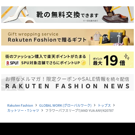
Rakuten Fashion
GLOBAL WORK (グローバルワーク)
トップス
navigate_next
navigate_next
navigate_next
カットソー・Tシャツ
フラワーパフスリーブT/AND YUA ANY/420787
navigate_next