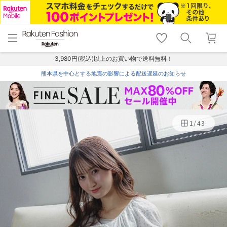
menu
home
search
favorite_border
shopping_cart
lock_outline
メニュー
トップ
検索
お気に入り
カート
ログイン
3,980円(税込)以上のお買い物で送料無料！
熊本県を中心とする地震の影響による配送遅延のお知らせ
1
/
43