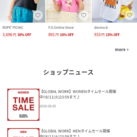
ROPE' PICNIC
F.O.Online Store
devirock
3,696
891
933
円
30
%
OFF
円
10
%
OFF
円
15
%
OFF
more
navigate_next
ショップニュース
【GLOBAL WORK】WOMENタイムセール開催
中!!8/11(火)23:59まで♪
2026.08.05
【GLOBAL WORK】MENタイムセール開催
中!!8/11(火)23:59まで♪