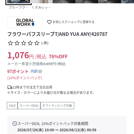
ブルーフラワー×グレーインナー08
くすみレッド×フラワーインナー32
favorite_border
お気に入りショップに登録する
フラワーパフスリーブT/AND YUA ANY/420787
star_border
star_border
star_border
star_border
star_border
(
-
件
)
1,076
円 /税込
76
%OFF
メーカー希望小売価格
4,490
円 /税込
97
ポイント
内訳
10%ポイントバック
local_shipping
12時までの注文で当日出荷
※サイズ・カラーによりお届け日が異なる場合があります。
SALE
スーパーDEAL
ギフトラッピング対象
schedule
スーパーDEAL
10
%ポイントバック対象期間
2026/07/29(水) 10:00
〜
2026/08/12(水) 09:59