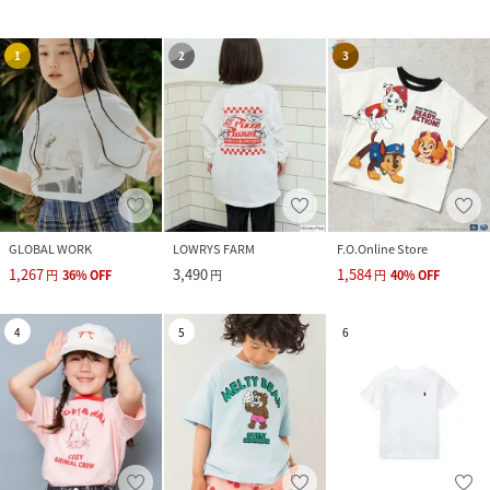
1
2
3
GLOBAL WORK
LOWRYS FARM
F.O.Online Store
1,267
3,490
1,584
円
36
%
OFF
円
円
40
%
OFF
4
5
6