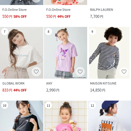
F.O.Online Store
F.O.Online Store
RALPH LAUREN
550
550
7,700
円
58
%
OFF
円
44
%
OFF
円
7
8
9
GLOBAL WORK
ANY
MAISON KITSUNE
833
2,990
14,850
円
44
%
OFF
円
円
10
11
12