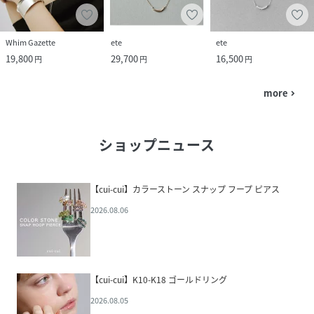
Whim Gazette
ete
ete
19,800
29,700
16,500
円
円
円
more
navigate_next
ショップニュース
【cui-cui】カラーストーン スナップ フープ ピアス
2026.08.06
【cui-cui】K10-K18 ゴールドリング
2026.08.05