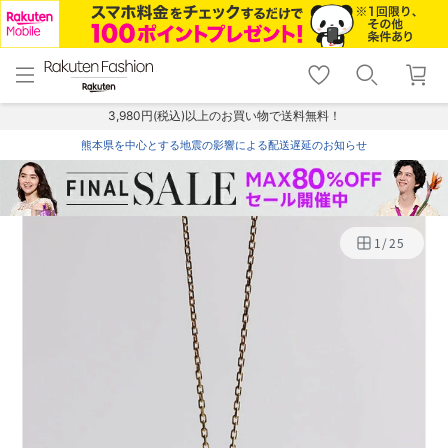
menu
home
search
favorite_border
shopping_cart
lock_outline
メニュー
トップ
検索
お気に入り
カート
ログイン
3,980円(税込)以上のお買い物で送料無料！
熊本県を中心とする地震の影響による配送遅延のお知らせ
1
/
25