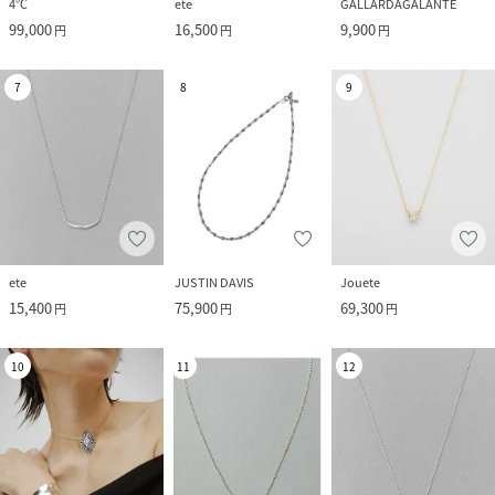
4℃
ete
GALLARDAGALANTE
99,000
16,500
9,900
円
円
円
7
8
9
ete
JUSTIN DAVIS
Jouete
15,400
75,900
69,300
円
円
円
10
11
12