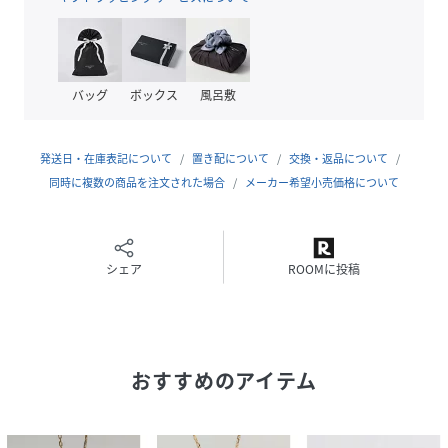
ご了承ください。
【関連キーワード】
K10YGK1010Kゴールドカラーストーン天然石サンストーン
バッグ
ボックス
風呂敷
ルチルクォーツグリーンアベンチュリンアクアカイヤナイト
シンプル1粒1石ネックレスネック金属アレルギー対応誕生石
母の日ギフトプレゼント
発送日・在庫表記について
置き配について
交換・返品について
同時に複数の商品を注文された場合
メーカー希望小売価格について
性別タイプ
レディース
原産国
日本
シェア
ROOMに投稿
素材
K10YG
サンストーン
サイズ
FREE
おすすめのアイテム
品番
PE0931_783724
(
783724-019-999 PE0931
)