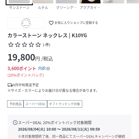
サンストーン
ルチル
グリーンアメベンチュリン
アクアカイヤナイト
favorite_border
お気に入りショップに登録する
カラーストーン ネックレス | K10YG
star_border
star_border
star_border
star_border
star_border
(
-
件
)
19,800
円 /税込
3,600
ポイント
内訳
20%ポイントバック
local_shipping
9月中旬発送予定
※サイズ・カラーによりお届け日が異なる場合があります。
予約商品
スーパーDEAL
ギフトラッピング対象
schedule
スーパーDEAL
20
%ポイントバック対象期間
2026/08/04(火) 10:00
〜
2026/08/11(火) 09:59
※本対象期間終了後、同一商品にてスーパーDEALキャンペーンが継続