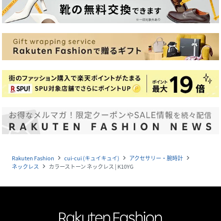
Rakuten Fashion
cui-cui (キュイキュイ)
アクセサリー・腕時計
navigate_next
navigate_next
navigate_next
ネックレス
カラーストーン ネックレス | K10YG
navigate_next