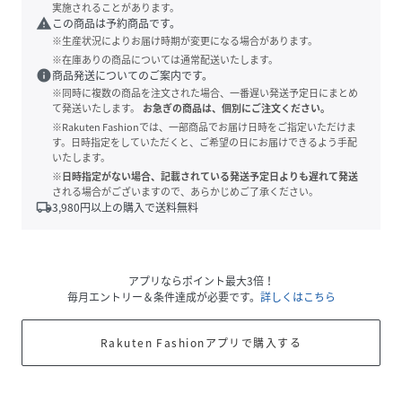
実施されることがあります。
warning
この商品は予約商品です。
※生産状況によりお届け時期が変更になる場合があります。
※在庫ありの商品については通常配送いたします。
info
商品発送についてのご案内です。
※同時に複数の商品を注文された場合、一番遅い発送予定日にまとめ
て発送いたします。
お急ぎの商品は、個別にご注文ください。
※Rakuten Fashionでは、一部商品でお届け日時をご指定いただけま
す。日時指定をしていただくと、ご希望の日にお届けできるよう手配
いたします。
※日時指定がない場合、記載されている発送予定日よりも遅れて発送
される場合がございますので、あらかじめご了承ください。
local_shipping
3,980
円以上の購入で送料無料
アプリならポイント最大3倍！
毎月エントリー＆条件達成が必要です。
詳しくはこちら
Rakuten Fashionアプリで購入する