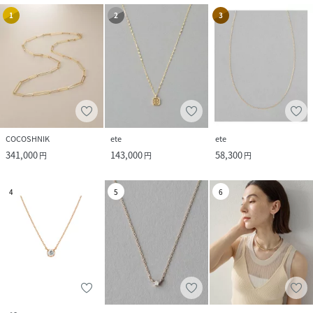
1
2
3
COCOSHNIK
ete
ete
341,000
143,000
58,300
円
円
円
4
5
6