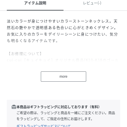
アイテム説明
レビュー(-)
淡いカラーが身につけやすいカラーストーンネックレス。天
然石の艶やかで透明感ある色合いに心がときめくデザイン。
お気に入りのカラーをデイリーシーンに身につけたい、気分
も明るくなるアイテムです。
【お修理について】
cui-cui［キュイキュイ］オリジナル商品(K10-K18のゴール
ドジュエリー)に関しましては、RAKUTENFASHIONでご購
入いただいた商品も全品お直しを承っております。お近くの
more
cui-cui店舗へ商品と保証書をご持参いただくか、配送修理
をご希望のお客様はcui-cui公式通販サイトへお問い合わせ
ください。
【ご注意】
redeem
本商品はギフトラッピングに対応しております（有料）
金属アレルギー対応のニッケルフリージュエリーです。金属
ご希望の際は、ラッピングと商品を一緒にご注文ください。商品
アレルギーを起こしにくい素材にはなりますが、体質や体調
をラッピングして、ご指定の住所にお届けします。
等によりアレルギー反応が起こる可能性もございます。予め
ギフトラッピングサービスについて