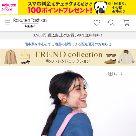
menu
home
search
favorite_border
shopping_cart
lock_outline
メニュー
トップ
検索
お気に入り
カート
ログイン
3,980円(税込)以上のお買い物で送料無料！
熊本県を中心とする地震の影響による配送遅延のお知らせ
1
/
17