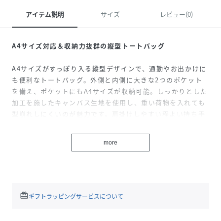
アイテム説明
サイズ
レビュー(0)
A4サイズ対応＆収納力抜群の縦型トートバッグ
A4サイズがすっぽり入る縦型デザインで、通勤やお出かけに
も便利なトートバッグ。外側と内側に大きな2つのポケット
を備え、ポケットにもA4サイズが収納可能。しっかりとした
加工を施したキャンバス生地を使用し、重い荷物を入れても
型崩れしにくいのが魅力です。肩掛けしやすい程よい持ち手
の長さで、快適な使い心地を実現。さらに、さりげなく施さ
れたMaglieオリジナル刺繍が、上品なアクセントを添えてい
more
ます。
性別タイプ
レディース
redeem
ギフトラッピングサービスについて
原産国
中国
素材
綿100%