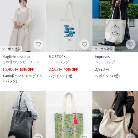
クーポン対象
クーポン対象
Maglie le cassetto
B.C STOCK
improves
その他のワンピース・ドレス
トートバッグ
トートバッグ
15,400
2,508
2,970
円
65
%
OFF
円
40
%
OFF
円
1,400
ポイント
(
10%ポイン
22
ポイント
(
1倍
)
27
ポイント
(
1倍
)
トバック
)