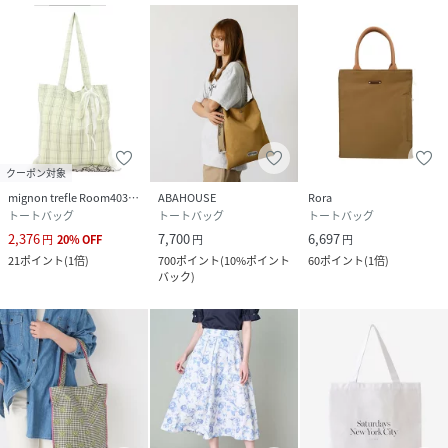
クーポン対象
mignon trefle Room403 selected
ABAHOUSE
Rora
トートバッグ
トートバッグ
トートバッグ
2,376
7,700
6,697
円
20
%
OFF
円
円
21
ポイント
(
1倍
)
700
ポイント
(
10%ポイント
60
ポイント
(
1倍
)
バック
)