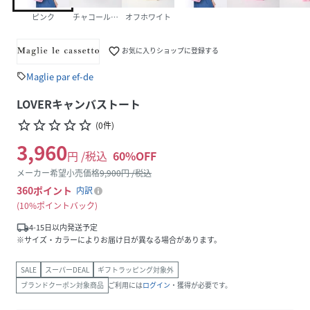
ピンク
チャコールグレー
オフホワイト
favorite_border
お気に入りショップに登録する
Maglie par ef-de
sell
LOVERキャンバストート
star_border
star_border
star_border
star_border
star_border
(
0
件
)
3,960
円 /税込
60
%OFF
メーカー希望小売価格
9,900
円 /税込
360
ポイント
内訳
10%ポイントバック
local_shipping
4-15日以内発送予定
※サイズ・カラーによりお届け日が異なる場合があります。
SALE
スーパーDEAL
ギフトラッピング対象外
ブランドクーポン対象商品
ご利用には
ログイン
・獲得が必要です。