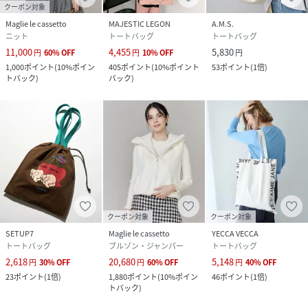
クーポン対象
Maglie le cassetto
MAJESTIC LEGON
A.M.S.
ニット
トートバッグ
トートバッグ
11,000
4,455
5,830
円
60
%
OFF
円
10
%
OFF
円
1,000
ポイント
(
10%ポイン
405
ポイント
(
10%ポイント
53
ポイント
(
1倍
)
トバック
)
バック
)
クーポン対象
クーポン対象
SETUP7
Maglie le cassetto
YECCA VECCA
トートバッグ
ブルゾン・ジャンパー
トートバッグ
2,618
20,680
5,148
円
30
%
OFF
円
60
%
OFF
円
40
%
OFF
23
ポイント
(
1倍
)
1,880
ポイント
(
10%ポイン
46
ポイント
(
1倍
)
トバック
)