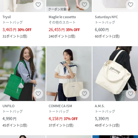
クーポン対象
Trysil
Maglie le cassetto
Saturdays NYC
トートバッグ
その他のスカート
トートバッグ
3,465
26,455
6,600
円
30
%
OFF
円
35
%
OFF
円
31
ポイント
(
1倍
)
240
ポイント
(
1倍
)
60
ポイント
(
1倍
)
UNFILO
COMME CA ISM
A.M.S.
トートバッグ
トートバッグ
トートバッグ
4,990
4,158
5,390
円
円
37
%
OFF
円
45
ポイント
(
1倍
)
37
ポイント
(
1倍
)
49
ポイント
(
1倍
)