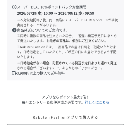
schedule
スーパーDEAL
10
%ポイントバック対象期間
2026/07/29(水) 10:00
〜
2026/08/12(水) 09:59
※本対象期間終了後、同一商品にてスーパーDEALキャンペーンが継続
実施されることがあります。
info
商品発送についてのご案内です。
※同時に複数の商品を注文された場合、一番遅い発送予定日にまとめ
て発送いたします。
お急ぎの商品は、個別にご注文ください。
※Rakuten Fashionでは、一部商品でお届け日時をご指定いただけま
す。日時指定をしていただくと、ご希望の日にお届けできるよう手配
いたします。
※日時指定がない場合、記載されている発送予定日よりも遅れて発送
される場合がございますので、あらかじめご了承ください。
local_shipping
3,980
円以上の購入で送料無料
アプリならポイント最大3倍！
毎月エントリー＆条件達成が必要です。
詳しくはこちら
Rakuten Fashionアプリで購入する