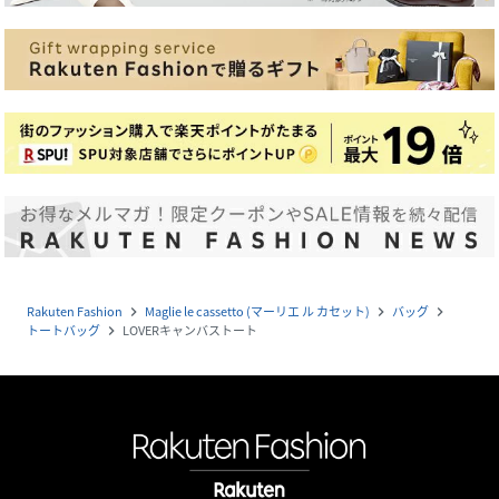
Rakuten Fashion
Maglie le cassetto (マーリエ ル カセット)
バッグ
navigate_next
navigate_next
navigate_next
トートバッグ
LOVERキャンバストート
navigate_next