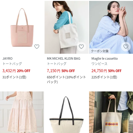
クーポン対象
JAYRO
MK MICHEL KLEIN BAG
Maglie le cassetto
トートバッグ
トートバッグ
ワンピース
3,432
7,150
24,750
円
20
%
OFF
円
50
%
OFF
円
50
%
OFF
31
ポイント
(
1倍
)
650
ポイント
(
10%ポイント
225
ポイント
(
1倍
)
バック
)