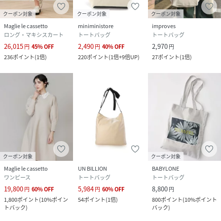
クーポン対象
クーポン対象
クーポン対象
Maglie le cassetto
miniministore
improves
ロング・マキシスカート
トートバッグ
トートバッグ
26,015
2,490
2,970
円
45
%
OFF
円
40
%
OFF
円
236
ポイント
(
1倍
)
220
ポイント
(
1倍+9倍UP
)
27
ポイント
(
1倍
)
クーポン対象
クーポン対象
Maglie le cassetto
UN BILLION
BABYLONE
ワンピース
トートバッグ
トートバッグ
19,800
5,984
8,800
円
60
%
OFF
円
60
%
OFF
円
1,800
ポイント
(
10%ポイン
54
ポイント
(
1倍
)
800
ポイント
(
10%ポイント
トバック
)
バック
)