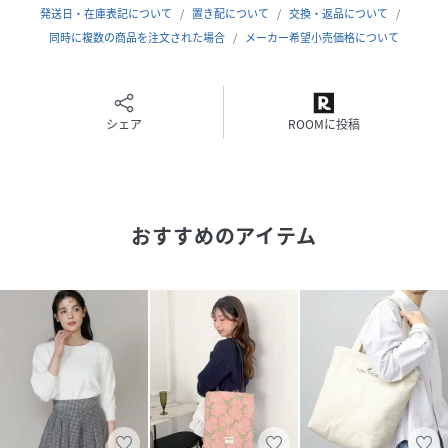
発送日・在庫表記について
置き配について
交換・返品について
サイズ
同時に複数の商品を注文された場合
40
メーカー希望小売価格について
クリーニング
手洗い可
品番
シェア
PD7876_51
ROOMに投稿
(
51-51201002-31-40 PD7876
)
おすすめのアイテム