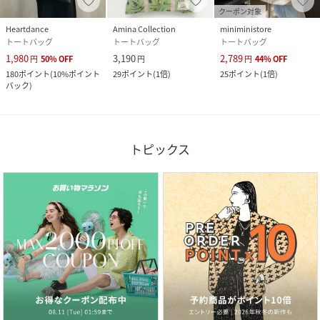
クーポン対象
Heartdance
Amina Collection
miniministore
トートバッグ
トートバッグ
トートバッグ
1,980
3,190
2,789
円
50
%
OFF
円
円
44
%
OFF
180
ポイント
(
10%ポイント
29
ポイント
(
1倍
)
25
ポイント
(
1倍
)
バック
)
トピックス