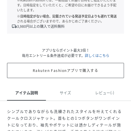
※Rakuten Fashionでは、一部商品でお届け日時をご指定いただけま
す。日時指定をしていただくと、ご希望の日にお届けできるよう手配
いたします。
※日時指定がない場合、記載されている発送予定日よりも遅れて発送
される場合がございますので、あらかじめご了承ください。
local_shipping
3,980
円以上の購入で送料無料
アプリならポイント最大3倍！
毎月エントリー＆条件達成が必要です。
詳しくはこちら
Rakuten Fashionアプリで購入する
アイテム説明
サイズ
レビュー(-)
シンプルでありながらも洗練されたスタイルを叶えてくれる
クールクロスジャケット。首もとの1つボタンがワンポイン
トになっており、袖先やポケットには透かしディテールが施