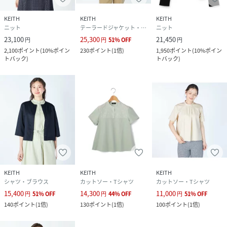
KEITH
KEITH
KEITH
ニット
テーラードジャケット・ブレザー
ニット
23,100
25,300
21,450
円
円
51
%
OFF
円
2,100
ポイント
(
10%ポイン
230
ポイント
(
1倍
)
1,950
ポイント
(
10%ポイン
トバック
)
トバック
)
KEITH
KEITH
KEITH
シャツ・ブラウス
カットソー・Tシャツ
カットソー・Tシャツ
15,400
14,300
11,000
円
51
%
OFF
円
44
%
OFF
円
51
%
OFF
140
ポイント
(
1倍
)
130
ポイント
(
1倍
)
100
ポイント
(
1倍
)