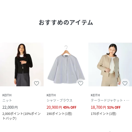
おすすめのアイテム
KEITH
KEITH
KEITH
ニット
シャツ・ブラウス
テーラードジャケット・ブレザー
22,000
20,900
18,700
円
円
45
%
OFF
円
51
%
OFF
2,000
ポイント
(
10%ポイン
190
ポイント
(
1倍
)
170
ポイント
(
1倍
)
トバック
)