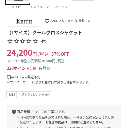
ネイビー
モスグリーン
ベージュ
favorite_border
お気に入りショップに登録する
【Lサイズ】クールクロスジャケット
star_border
star_border
star_border
star_border
star_border
(
-
件
)
24,200
円 /税込
37
%OFF
メーカー希望小売価格
38,500
円 /税込
220
ポイント
1倍
内訳
local_shipping
4-14日以内発送予定
※サイズ・カラーによりお届け日が異なる場合があります。
SALE
ギフトラッピング対象外
info
商品発送についてのご案内です。
※同時に複数の商品を注文された場合、一番遅い発送予定日にまとめ
て発送いたします。
お急ぎの商品は、個別にご注文ください。