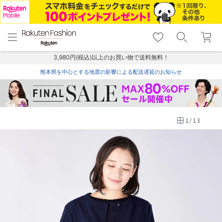
menu
home
search
favorite_border
shopping_cart
lock_outline
メニュー
トップ
検索
お気に入り
カート
ログイン
3,980円(税込)以上のお買い物で送料無料！
熊本県を中心とする地震の影響による配送遅延のお知らせ
1
/
13