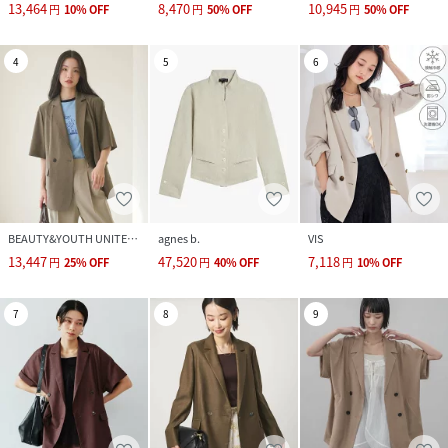
13,464
8,470
10,945
円
10
%
OFF
円
50
%
OFF
円
50
%
OFF
4
5
6
BEAUTY&YOUTH UNITED ARROWS
agnes b.
VIS
13,447
47,520
7,118
円
25
%
OFF
円
40
%
OFF
円
10
%
OFF
7
8
9