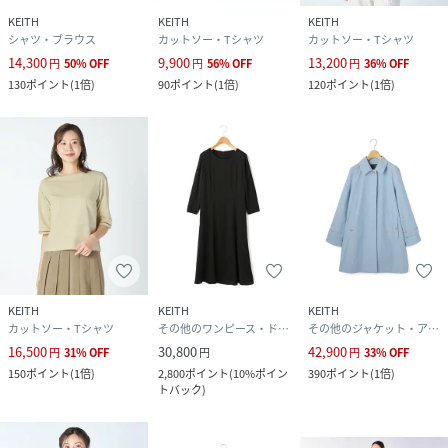
KEITH
KEITH
KEITH
シャツ・ブラウス
カットソー・Tシャツ
カットソー・Tシャツ
14,300
9,900
13,200
円
50
%
OFF
円
56
%
OFF
円
36
%
OFF
130
ポイント
(
1倍
)
90
ポイント
(
1倍
)
120
ポイント
(
1倍
)
KEITH
KEITH
KEITH
カットソー・Tシャツ
その他のワンピース・ドレス
その他のジャケット・アウター
16,500
30,800
42,900
円
31
%
OFF
円
円
33
%
OFF
150
ポイント
(
1倍
)
2,800
ポイント
(
10%ポイン
390
ポイント
(
1倍
)
トバック
)