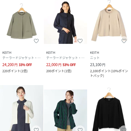
KEITH
KEITH
KEITH
テーラードジャケット・ブレザー
テーラードジャケット・ブレザー
ニット
24,200
22,000
23,100
円
33
%
OFF
円
53
%
OFF
円
220
ポイント
(
1倍
)
200
ポイント
(
1倍
)
2,100
ポイント
(
10%ポイン
トバック
)