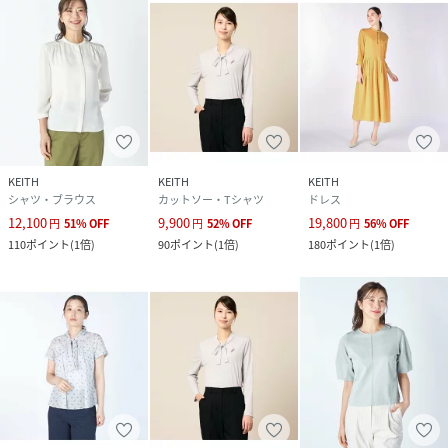
KEITH
KEITH
KEITH
シャツ・ブラウス
カットソー・Tシャツ
ドレス
12,100
9,900
19,800
円
51
%
OFF
円
52
%
OFF
円
56
%
OFF
110
ポイント
(
1倍
)
90
ポイント
(
1倍
)
180
ポイント
(
1倍
)