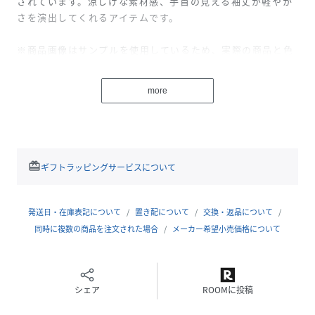
されています。涼しげな素材感、手首の見える袖丈が軽やか
さを演出してくれるアイテムです。
※商品画像はサンプルを使用しているため、実際の商品と色
味などの仕様が異なる場合がございます。予めご了承くださ
い。
more
model:T.168/B.80/W.58/H.84
着用サイズ：38
redeem
ギフトラッピングサービスについて
性別タイプ
レディース
原産国
中国
発送日・在庫表記について
置き配について
交換・返品について
同時に複数の商品を注文された場合
メーカー希望小売価格について
素材
ポリエステル50% 複合繊維(ポリエステル)50%
サイズ
42、44、48
シェア
ROOMに投稿
品番
PD7798_78278253236031
(
78278253236031-39-42 PD7798
)