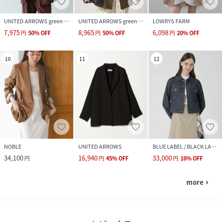
UNITED ARROWS green label relaxing
UNITED ARROWS green label relaxing
LOWRYS FARM
7,975
8,965
6,098
円
50
%
OFF
円
50
%
OFF
円
20
%
OFF
10
11
12
NOBLE
UNITED ARROWS
BLUE LABEL / BLACK LABEL CRESTBRIDGE
34,100
16,940
33,000
円
円
45
%
OFF
円
16
%
OFF
more
navigate_next