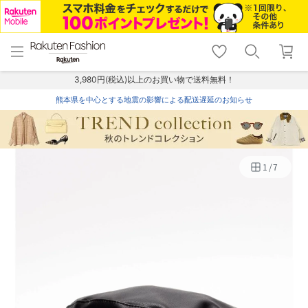
menu
home
search
favorite_border
shopping_cart
lock_outline
メニュー
トップ
検索
お気に入り
カート
ログイン
3,980円(税込)以上のお買い物で送料無料！
熊本県を中心とする地震の影響による配送遅延のお知らせ
1
/
7