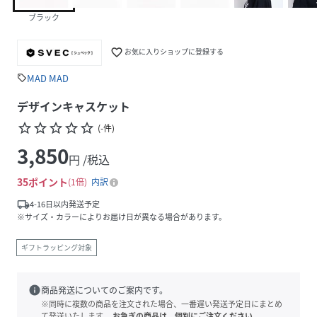
ブラック
favorite_border
お気に入りショップに登録する
MAD MAD
sell
デザインキャスケット
star_border
star_border
star_border
star_border
star_border
(
-
件
)
3,850
円 /税込
35
ポイント
1倍
内訳
local_shipping
4-16日以内発送予定
※サイズ・カラーによりお届け日が異なる場合があります。
ギフトラッピング対象
info
商品発送についてのご案内です。
※同時に複数の商品を注文された場合、一番遅い発送予定日にまとめ
て発送いたします。
お急ぎの商品は、個別にご注文ください。