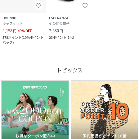
素材
合成皮革
サイズ
FREE
OVERRIDE
ESPERANZA
キャスケット
その他の帽子
品番
PD7408_GPZ
4,158
2,530
円
40
%
OFF
円
(
GPZ-0005-BLK-FRE PD7408
)
378
ポイント
(
10%ポイント
23
ポイント
(
1倍
)
バック
)
トピックス