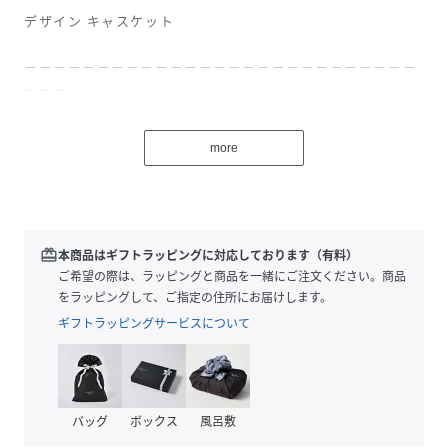
デザイン キャスケット
－－－－－－－－－－－－－－－－－－－－－－－－－－－
－－－
デザインキャスケットになります。
more
ゴシックスタイルにはもちろんストリートスタイルのアクセ
ントとしても合わせていただけます。
クセがなくメンズからレディースまでユニセックスで着用頂
けるので幅広くの方に着用頂けます。
redeem
本商品はギフトラッピングに対応しております（有料）
これ一つでストリートなゴシックスタイルにチャレンジでき
ご希望の際は、ラッピングと商品を一緒にご注文ください。商品
るオススメ小物です。
をラッピングして、ご指定の住所にお届けします。
ギフトラッピングサービスについて
カラー展開
ブラック
サイズ展開
バッグ
ボックス
風呂敷
FREE