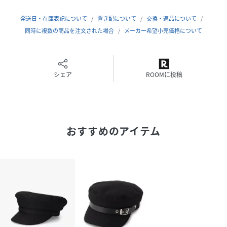
MADMAD/マッドマッド
発送日・在庫表記について
置き配について
交換・返品について
同時に複数の商品を注文された場合
メーカー希望小売価格について
Attention
お使いのモニターの環境により実物の商品と見た目の色に多
少違いがある場合がございます。
シェア
ROOMに投稿
お気に入り登録機能の使い方
▼商品のお気に入り登録
完売カラーの再入荷通知や、ラスト1点、セールの通知をお
知らせいたします。
おすすめのアイテム
▼ブランドお気に入り登録
新商品や再入荷・クーポン配布など、ブランドの情報を受け
取ることができます。
性別タイプ
レディース
原産国
中国