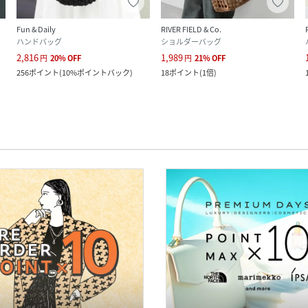
Fun & Daily
RIVER FIELD & Co.
ハンドバッグ
ショルダーバッグ
2,816
1,989
円
20
%
OFF
円
21
%
OFF
256
ポイント
(
10%ポイントバック
)
18
ポイント
(
1倍
)