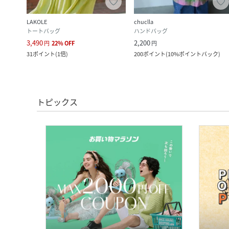
LAKOLE
chuclla
トートバッグ
ハンドバッグ
3,490
2,200
円
22
%
OFF
円
ク
)
31
ポイント
(
1倍
)
200
ポイント
(
10%ポイントバック
)
トピックス