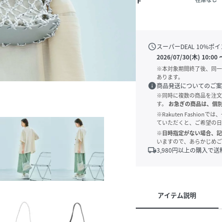
Ｆ
schedule
スーパーDEAL
10
%ポイ
2026/07/30(木) 10:00
※本対象期間終了後、同一
あります。
info
商品発送についてのご案
※同時に複数の商品を注文
す。
お急ぎの商品は、個
※Rakuten Fashi
ていただくと、ご希望の日
※日時指定がない場合、記
いますので、あらかじめご
local_shipping
3,980
円以上の購入で送
アイテム説明