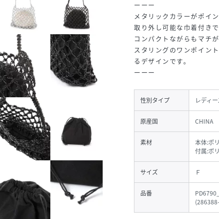
ーーー
メタリックカラーがポイ
取り外し可能な巾着付きで
コンパクトながらもマチが
スタリングのワンポイン
るデザインです。
ーーー
性別タイプ
レディー
原産国
CHINA
素材
本体:ポ
付属:ポ
サイズ
Ｆ
品番
PD6790
(
286388