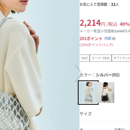
33
お気に入り登録数：
人
2,214
円 /税込
40
%
メーカー希望小売価格
3,690
円 
201
ポイント
内訳
10%ポイントバック
SALE
スーパーDEAL
ギフトラッ
カラー：
シルバー(01)
サイズ
在庫なし