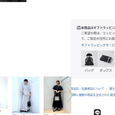
redeem
本商品はギフトラッピン
ご希望の際は、ラッピン
て、ご指定の住所にお届
ギフトラッピングサービ
バッグ
ボックス
発送日・在庫表記について
置き
同時に複数の商品を注文された場