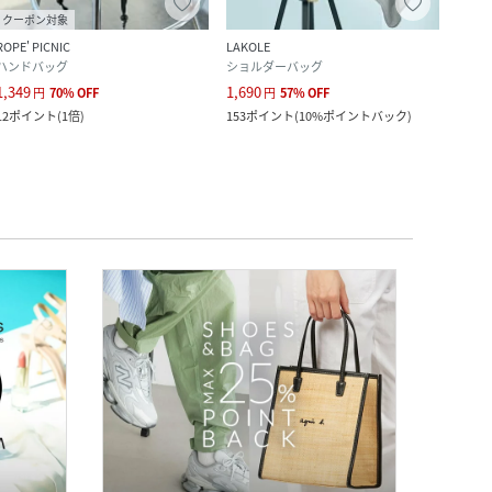
クーポン対象
ROPE' PICNIC
LAKOLE
LAKO
ハンドバッグ
ショルダーバッグ
トー
1,349
1,690
2,443
円
70
%
OFF
円
57
%
OFF
12
ポイント
(
1倍
)
153
ポイント
(
10%ポイントバック
)
222
ポ