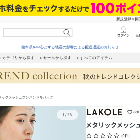
新規登録＆回答
熊本県を中心とする地震の影響による配送遅延のお知らせ
カテゴリから探す
セールから探す
すべてのアイテム
リックメッシュワンハンドルバッグ
favorite_border
お気
1
/
28
メタリックメッシ
star_border
star_border
star_border
star_border
star_border
(
0
件
)