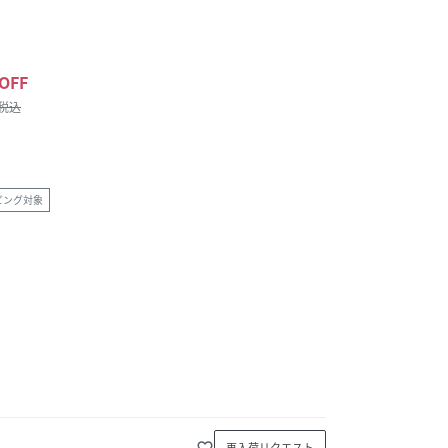
OFF
/税込
ピング対象
favorite_border
再入荷リクエスト