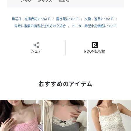
バッグ
ボックス
風呂敷
▼SIZE/DETAIL
身幅33.5cm×総丈45.5cm
発送日・在庫表記について
置き配について
交換・返品について
同時に複数の商品を注文された場合
メーカー希望小売価格について
・カップ付
カラバリ無地花柄小花柄レース伸縮性トレンド春夏レディー
スインナー透けにくい
シェア
ROOMに投稿
SOLLON.(ソルロン)
fashionthatreflectsmypersonality
おすすめのアイテム
あなたの毎日をもっと楽しく、もっと可愛く。
自分らしさとトレンドをファッションで表現するブランド
※ご覧のモニター・撮影環境により実際の商品と多少色味が
異なって見える場合がございます。
予めご了承をお願いいたします。
model：156cm/骨格ウェーブ/着用サイズ：FREE