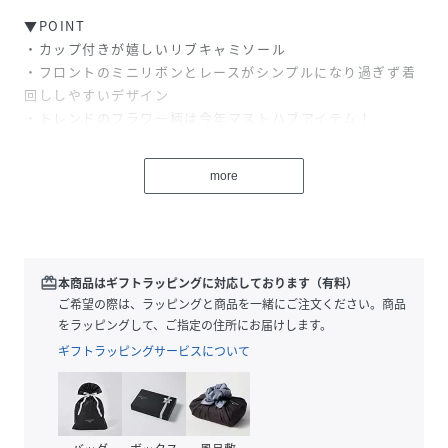
▼POINT
・カップ付きが嬉しいリブキャミソール
・フロントのミニリボンとレースがシンプルになり過ぎず着
回ししやすいデザイン
・トレンドのフラワー柄は今年マストハブアイテム！
・伸縮性があり、程よく厚みがある素材なので透けないのも
嬉しい◎
more
・ウエストインしやすい長さなので羽織りのインナーにもお
すすめ！
・色違いや柄違いで持っておいても損なし！
・無地4色と、花柄3色の計7色展開なので、きっとお気に入
りの1枚が見つかるはず…★
redeem
本商品はギフトラッピングに対応しております（有料）
ご希望の際は、ラッピングと商品を一緒にご注文ください。商品
▼STYLING
をラッピングして、ご指定の住所にお届けします。
デザイン性のあるアイテムなので一枚で着ても、上からシャ
ギフトラッピングサービスについて
ツやカーディガンを羽織って
トップスとして着ても垢ぬけたコーデが完成します◎
胸元の開いたトップスやワンピースのインナーとしてチラ見
せするのもおすすめです。