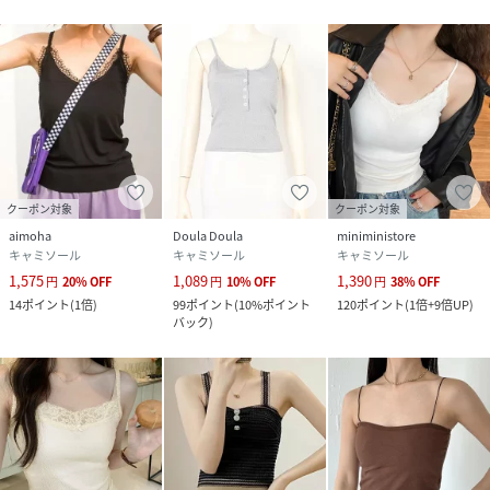
クーポン対象
クーポン対象
aimoha
Doula Doula
miniministore
キャミソール
キャミソール
キャミソール
1,575
1,089
1,390
円
20
%
OFF
円
10
%
OFF
円
38
%
OFF
14
ポイント
(
1倍
)
99
ポイント
(
10%ポイント
120
ポイント
(
1倍+9倍UP
)
バック
)