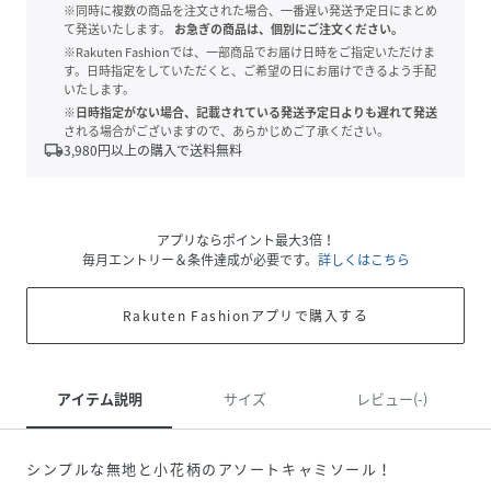
※同時に複数の商品を注文された場合、一番遅い発送予定日にまとめ
て発送いたします。
お急ぎの商品は、個別にご注文ください。
※Rakuten Fashionでは、一部商品でお届け日時をご指定いただけま
す。日時指定をしていただくと、ご希望の日にお届けできるよう手配
いたします。
※日時指定がない場合、記載されている発送予定日よりも遅れて発送
される場合がございますので、あらかじめご了承ください。
local_shipping
3,980
円以上の購入で送料無料
アプリならポイント最大3倍！
毎月エントリー＆条件達成が必要です。
詳しくはこちら
Rakuten Fashionアプリで購入する
アイテム説明
サイズ
レビュー(-)
シンプルな無地と小花柄のアソートキャミソール！