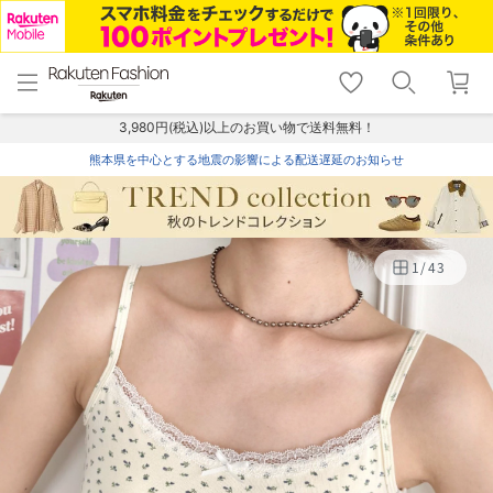
menu
home
search
favorite_border
shopping_cart
lock_outline
メニュー
トップ
検索
お気に入り
カート
ログイン
3,980円(税込)以上のお買い物で送料無料！
熊本県を中心とする地震の影響による配送遅延のお知らせ
1
/
43