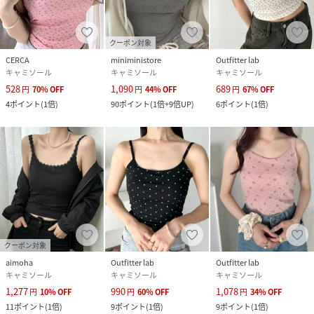
性別タイプ
レディース
クーポン対象
原産国
中国
CERCA
miniministore
Outfitter lab
キャミソール
キャミソール
キャミソール
素材
ポリエステル97%
528
1,090
689
円
70
%
OFF
円
44
%
OFF
円
67
%
OFF
PU3%
4
ポイント
(
1倍
)
90
ポイント
(
1倍+9倍UP
)
6
ポイント
(
1倍
)
サイズ
F
品番
PD5021_NU2255161
(
NU2255161-BLK-F PD5021
)
クーポン対象
aimoha
Outfitter lab
Outfitter lab
キャミソール
キャミソール
キャミソール
1,277
990
1,078
円
10
%
OFF
円
60
%
OFF
円
34
%
OFF
11
ポイント
(
1倍
)
9
ポイント
(
1倍
)
9
ポイント
(
1倍
)