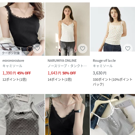
クーポン対象
miniministore
NARUMIYA ONLINE
Rouge vif la cle
キャミソール
ノースリーブ・タンクトップ
キャミソール
1,390
1,643
3,630
円
45
%
OFF
円
50
%
OFF
円
12
ポイント
(
1倍
)
14
ポイント
(
1倍
)
330
ポイント
(
10%ポイント
バック
)