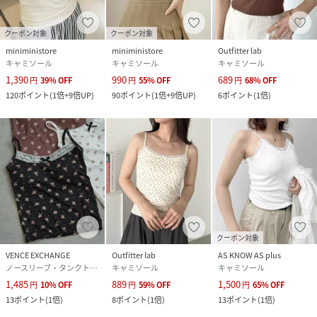
クーポン対象
クーポン対象
miniministore
miniministore
Outfitter lab
キャミソール
キャミソール
キャミソール
1,390
990
689
円
39
%
OFF
円
55
%
OFF
円
68
%
OFF
120
ポイント
(
1倍+9倍UP
)
90
ポイント
(
1倍+9倍UP
)
6
ポイント
(
1倍
)
クーポン対象
VENCE EXCHANGE
Outfitter lab
AS KNOW AS plus
ノースリーブ・タンクトップ
キャミソール
キャミソール
1,485
889
1,500
円
10
%
OFF
円
59
%
OFF
円
65
%
OFF
13
ポイント
(
1倍
)
8
ポイント
(
1倍
)
13
ポイント
(
1倍
)