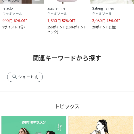
クーポン対象
relaclo
axes femme
Salong hameu
キャミソール
キャミソール
キャミソール
990
1,650
3,080
円
60
%
OFF
円
57
%
OFF
円
15
%
OFF
9
ポイント
(
1倍
)
150
ポイント
(
10%ポイント
28
ポイント
(
1倍
)
バック
)
関連キーワードから探す
search
ショート丈
トピックス