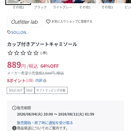
その他2
ブラック
ライトグレー
その他1
その他3
ピン
favorite_border
お気に入りショップに登録する
SOLLON.
sell
カップ付きアソートキャミソール
star_border
star_border
star_border
star_border
star_border
(
-
件
)
889
円 /税込
64
%OFF
メーカー希望小売価格
2,500
円 /税込
8
ポイント
1倍
内訳
SOLD OUT
SALE
ギフトラッピング対象
schedule
販売期間
2026/08/04(火) 20:00
〜
2026/08/11(火) 01:59
販売開始・終了時に通知を受け取る
info
商品発送についてのご案内です。