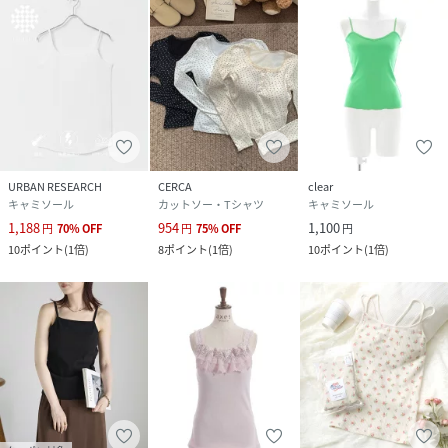
URBAN RESEARCH
CERCA
clear
キャミソール
カットソー・Tシャツ
キャミソール
1,188
954
1,100
円
70
%
OFF
円
75
%
OFF
円
10
ポイント
(
1倍
)
8
ポイント
(
1倍
)
10
ポイント
(
1倍
)