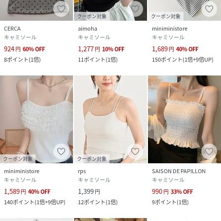
クーポン対象
クーポン対象
CERCA
aimoha
miniministore
キャミソール
キャミソール
キャミソール
924
1,277
1,689
円
60
%
OFF
円
10
%
OFF
円
40
%
OFF
8
ポイント
(
1倍
)
11
ポイント
(
1倍
)
150
ポイント
(
1倍+9倍UP
)
クーポン対象
クーポン対象
miniministore
rps
SAISON DE PAPILLON
キャミソール
キャミソール
キャミソール
1,589
1,399
990
円
40
%
OFF
円
円
33
%
OFF
140
ポイント
(
1倍+9倍UP
)
12
ポイント
(
1倍
)
9
ポイント
(
1倍
)