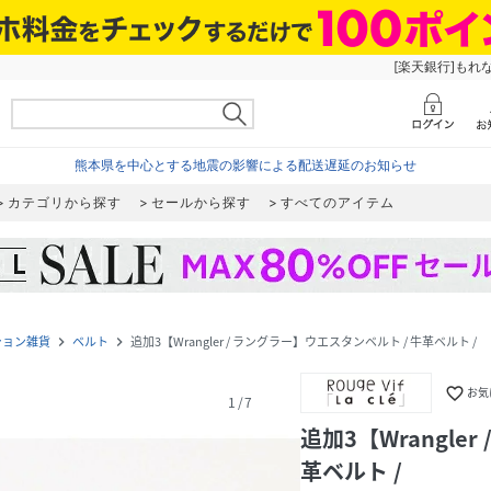
[楽天銀行]もれ
熊本県を中心とする地震の影響による配送遅延のお知らせ
カテゴリから探す
セールから探す
すべてのアイテム
ション雑貨
ベルト
追加3【Wrangler / ラングラー】ウエスタンベルト / 牛革ベルト /
navigate_next
navigate_next
favorite_border
お気
1
/
7
追加3【Wrangle
革ベルト /