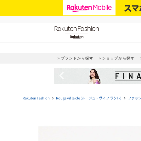
ブランドから探す
ショップから探す
navigate_before
Rakuten Fashion
Rouge vif la cle (ルージュ・ヴィフ ラクレ)
ファッ
navigate_next
navigate_next