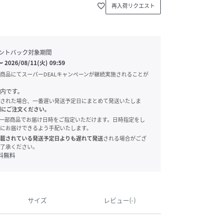
favorite_border
再入荷リクエスト
ントバック対象期間
〜
2026/08/11(火) 09:59
商品にてスーパーDEALキャンペーンが継続実施されることが
内です。
された場合、一番遅い発送予定日にまとめて発送いたしま
別にご注文ください。
onでは、一部商品でお届け日時をご指定いただけます。日時指定をし
にお届けできるよう手配いたします。
載されている発送予定日よりも遅れて発送
される場合がござ
了承ください。
料無料
サイズ
レビュー(-)