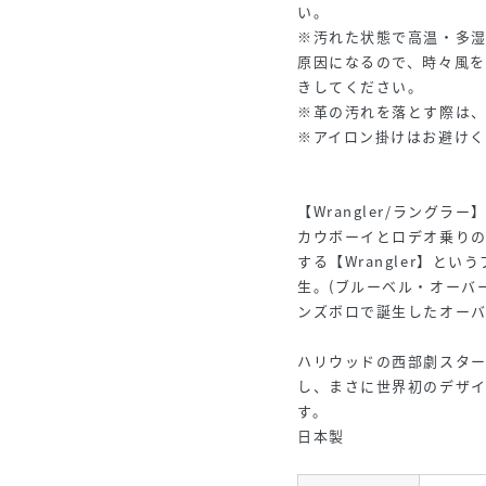
い。
※汚れた状態で高温・多
原因になるので、時々風
きしてください。
※革の汚れを落とす際は
※アイロン掛けはお避けく
【Wrangler/ラングラー
カウボーイとロデオ乗り
する【Wrangler】と
生。(ブルーベル・オーバ
ンズボロで誕生したオーバ
ハリウッドの西部劇スタ
し、まさに世界初のデザイ
す。
日本製