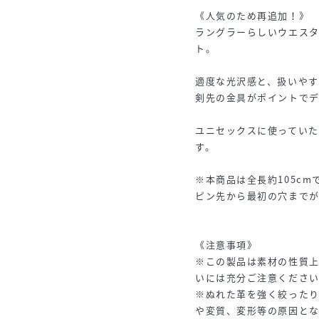
《人気のため再追加！》
ラングラーらしいウエス
ト。
適度な光沢感と、扱いや
剣先の金具がポイントで
ユニセックスに使っていた
す。
※本商品は全長約105cm
ピン先から最初の穴までが約
《注意事項》
※この製品は素材の性質
いには充分ご注意くださ
※ぬれた革を強く絞った
や変質、変形等の原因と