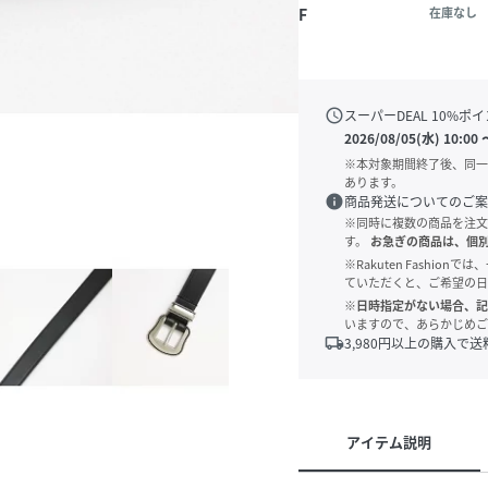
F
在庫なし
schedule
スーパーDEAL
10
%ポイ
2026/08/05(水) 10:00
※本対象期間終了後、同一
あります。
info
商品発送についてのご案
※同時に複数の商品を注文
す。
お急ぎの商品は、個
※Rakuten Fashi
ていただくと、ご希望の日
※日時指定がない場合、記
いますので、あらかじめご
local_shipping
3,980
円以上の購入で送
アイテム説明