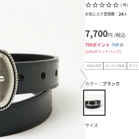
star_border
star_border
star_border
star_border
star_border
(
-
件
)
24
お気に入り登録数：
人
7,700
円 /税込
700
ポイント
内訳
10%ポイントバック
SOLD OUT
スーパーDEAL
ギフト
カラー：
ブラック
サイズ