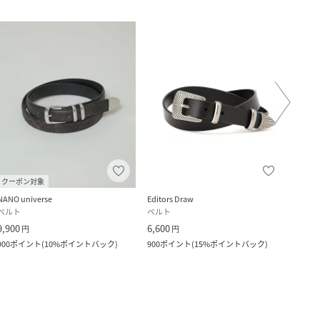
クーポン対象
NANO universe
Editors Draw
ABAH
ベルト
ベルト
ベル
9,900
6,600
5,500
円
円
900
ポイント
(
10%ポイントバック
)
900
ポイント
(
15%ポイントバック
)
500
ポ