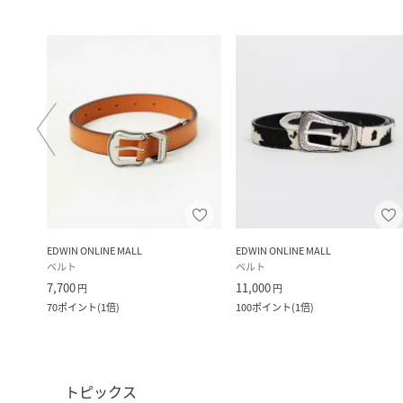
EDWIN ONLINE MALL
EDWIN ONLINE MALL
ベルト
ベルト
7,700
11,000
円
円
ック
)
70
ポイント
(
1倍
)
100
ポイント
(
1倍
)
トピックス