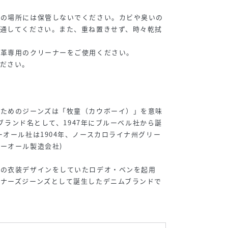
湿の場所には保管しないでください。カビや臭いの
を通してください。また、重ね置きせず、時々乾拭
、革専用のクリーナーをご使用ください。
ださい。
】
のためのジーンズは「牧童（カウボーイ）」を意味
いうブランド名として、1947年にブルーベル社から誕
ーオール社は1904年、ノースカロライナ州グリー
ーオール製造会社)
ーの衣装デザインをしていたロデオ・ベンを起用
ナーズジーンズとして誕生したデニムブランドで