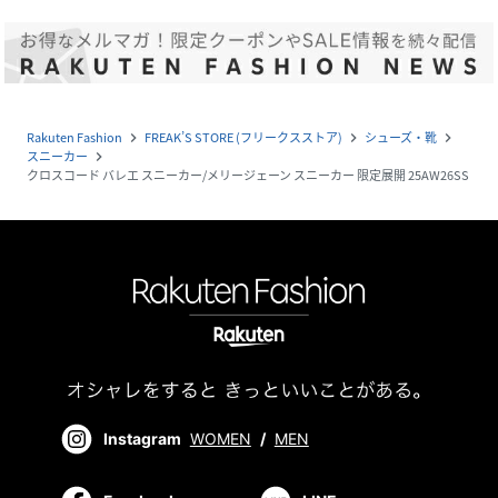
Rakuten Fashion
FREAK’S STORE (フリークスストア)
シューズ・靴
navigate_next
navigate_next
navigate_next
スニーカー
navigate_next
クロスコード バレエ スニーカー/メリージェーン スニーカー 限定展開 25AW26SS
Instagram
WOMEN
/
MEN