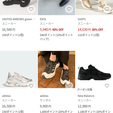
UNITED ARROWS green label relaxing
EVOL
SHIPS
スニーカー
スニーカー
スニーカー
16,500
5,940
14,630
円
円
40
%
OFF
円
30
%
OFF
150
ポイント
(
1倍
)
540
ポイント
(
10%ポイント
133
ポイント
(
1倍
)
バック
)
クーポン対象
adidas
adidas
New Balance
スニーカー
サンダル
スニーカー
16,500
9,900
12,980
円
円
円
150
ポイント
(
1倍
)
1,800
ポイント
(
20%ポイン
1,180
ポイント
(
10%ポイン