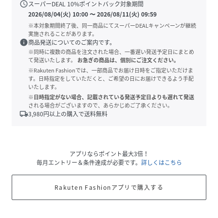
schedule
スーパーDEAL
10
%ポイントバック対象期間
2026/08/04(火) 10:00
〜
2026/08/11(火) 09:59
※本対象期間終了後、同一商品にてスーパーDEALキャンペーンが継続
実施されることがあります。
info
商品発送についてのご案内です。
※同時に複数の商品を注文された場合、一番遅い発送予定日にまとめ
て発送いたします。
お急ぎの商品は、個別にご注文ください。
※Rakuten Fashionでは、一部商品でお届け日時をご指定いただけま
す。日時指定をしていただくと、ご希望の日にお届けできるよう手配
いたします。
※日時指定がない場合、記載されている発送予定日よりも遅れて発送
される場合がございますので、あらかじめご了承ください。
local_shipping
3,980
円以上の購入で送料無料
アプリならポイント最大3倍！
毎月エントリー＆条件達成が必要です。
詳しくはこちら
Rakuten Fashionアプリで購入する