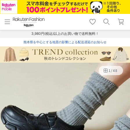
menu
home
search
favorite_border
shopping_cart
lock_outline
メニュー
トップ
検索
お気に入り
カート
ログイン
3,980円(税込)以上のお買い物で送料無料！
熊本県を中心とする地震の影響による配送遅延のお知らせ
1
/
48