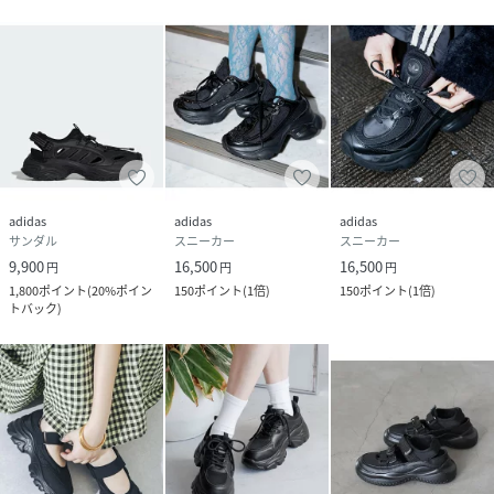
性別タイプ
レディース
原産国
中国
素材
アッパー:合成皮革/合成繊維,底材:合成底
サイズ
23.0cm、23.5cm、24.0cm、24.5cm
品番
PD1431_3270375300002
adidas
adidas
adidas
(
3270375300002-13-70 PD1431
)
サンダル
スニーカー
スニーカー
9,900
16,500
16,500
円
円
円
1,800
ポイント
(
20%ポイン
150
ポイント
(
1倍
)
150
ポイント
(
1倍
)
トバック
)