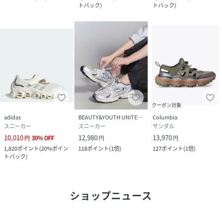
トバック
)
トバック
)
クーポン対象
adidas
BEAUTY&YOUTH UNITED ARROWS
Columbia
スニーカー
スニーカー
サンダル
10,010
12,980
13,970
円
30
%
OFF
円
円
1,820
ポイント
(
20%ポイン
118
ポイント
(
1倍
)
127
ポイント
(
1倍
)
トバック
)
ショップニュース