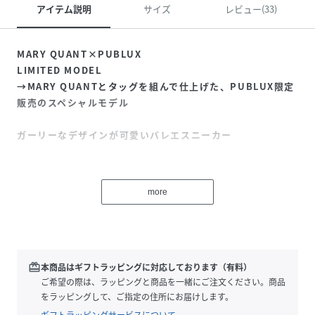
アイテム説明
サイズ
レビュー(33)
MARY QUANT×PUBLUX
LIMITED MODEL
→MARY QUANTとタッグを組んで仕上げた、PUBLUX限定
販売のスペシャルモデル
ガーリーなデザインが可愛いバレエスニーカー
●モノトーンにマリクワモチーフのパーツが目を引くバレエ
スニーカー
more
●ベルクロデザインで着脱も楽ちん！ドローコードでフィッ
ト感の調整も可能
●6cmのボリュームソールでスタイルアップ見えが叶います
●軽量で快適な履き心地
●アッパー部分はブラックとグレーはメッシュ、チャコール
redeem
本商品はギフトラッピングに対応しております（有料）
グレーとブラウンはスエード仕様
ご希望の際は、ラッピングと商品を一緒にご注文ください。商品
をラッピングして、ご指定の住所にお届けします。
※重量(24.5cm片足)：280g
ギフトラッピングサービスについて