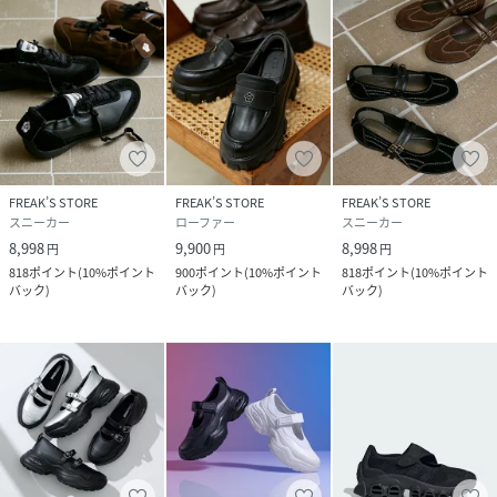
◆おすすめコーディネート
デニムやイージーパンツ、スウェットやボーダーロンTなど
のラフなスタイルに合わせると、足元でさりげなく甘さをプ
ラスできます。
キャミワンピースやビスチェ、コンパクトなサマーニットに
FREAK’S STORE
FREAK’S STORE
FREAK’S STORE
ソックスを合わせると、ボリュームソールとのメリハリで
スニーカー
ローファー
スニーカー
MARY QUANTらしいムードが引き立ちます。
8,998
9,900
8,998
円
円
円
シアージャケットやシアーシャツ、セットアップに合わせて
818
ポイント
(
10%ポイント
900
ポイント
(
10%ポイント
818
ポイント
(
10%ポイント
バック
)
バック
)
バック
)
すっきりまとめ、足元をメリージェーンデザインで外すと、
テーマパークや推し活にも映える着こなしに仕上がります。
---
※重量(24.5cm片足)：280g
※ワイズ(1周)：23.0/21.7cm、23.5/22.0cm、