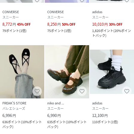
24.0/22.4cm、24.5/22.7cm
CONVERSE
CONVERSE
adidas
※足幅：23.0/7.9cm、23.5/8.0cm、24.0/8.1cm、
スニーカー
スニーカー
スニーカー
24.5/8.3cm
8,772
8,250
10,010
円
45
%
OFF
円
50
%
OFF
円
30
%
OFF
79
ポイント
(
1倍
)
75
ポイント
(
1倍
)
1,820
ポイント
(
20%ポイン
※ブラックとグレーはメッシュ部分のカラーが色によって異
トバック
)
なります。
※商品の色味は、商品詳細画像をご確認ください。
※掲載画像の商品の色味は、屋外や屋内の光の照射や角度に
より実物と色味が異なる場合がございます。また表示のサイ
ズ感と実物は若干異なる場合もございますので、予めご了承
ください。
FREAK’S STORE
niko and ...
adidas
※着用、お取り扱いの際は、商品についている品質表示とア
バレエシューズ
スニーカー
スニーカー
テンションタグを必ずご確認下さい。
6,996
6,990
12,100
円
円
円
636
ポイント
(
10%ポイント
635
ポイント
(
10%ポイント
110
ポイント
(
1倍
)
バック
)
バック
)