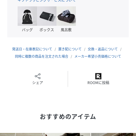
※ワイズ(1周)：23.0/21.7cm、23.5/22.0cm、
24.0/22.4cm、24.5/22.7cm
※足幅：23.0/7.9cm、23.5/8.0cm、24.0/8.1cm、
24.5/8.3cm
バッグ
ボックス
風呂敷
※ブラックとグレーはメッシュ部分のカラーが色によって異
なります。
発送日・在庫表記について
置き配について
交換・返品について
※こちらの商品は、弊社管理上のカラーを表記しております
同時に複数の商品を注文された場合
メーカー希望小売価格について
為、タグのカラー表記と異なる記載となっております。
【サイト表記：タグ表記(メーカーカラー)】
チャコールグレー：
シェア
ブラック/スエード
ROOMに投稿
ブラウン：
ブラウン/スエード
おすすめのアイテム
▼MARY QUANTコラボアイテム一覧はこちら