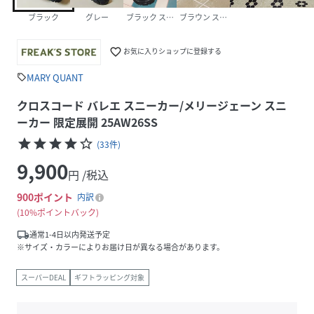
ブラック
グレー
ブラック スエード
ブラウン スエード
favorite_border
お気に入りショップに登録する
MARY QUANT
sell
クロスコード バレエ スニーカー/メリージェーン スニ
ーカー 限定展開 25AW26SS
star
star
star
star
star_border
(
33
件
)
9,900
円 /税込
900
ポイント
内訳
10%ポイントバック
local_shipping
通常1-4日以内発送予定
※サイズ・カラーによりお届け日が異なる場合があります。
スーパーDEAL
ギフトラッピング対象