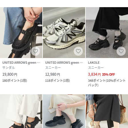
UNITED ARROWS green label relaxing
UNITED ARROWS green label relaxing
LAKOLE
サンダル
スニーカー
スニーカー
19,800
12,980
3,834
円
円
円
35
%
OFF
180
ポイント
(
1倍
)
118
ポイント
(
1倍
)
348
ポイント
(
10%ポイント
バック
)