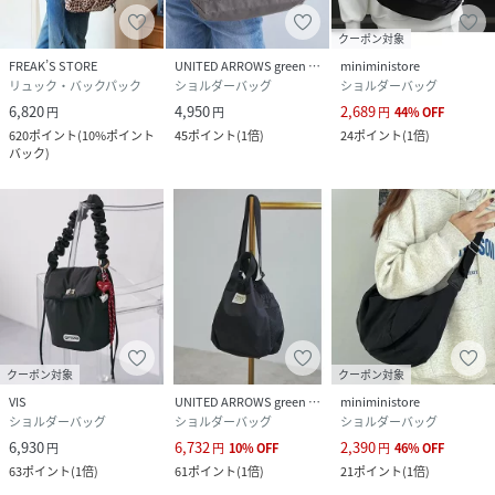
クーポン対象
FREAK’S STORE
UNITED ARROWS green label relaxing
miniministore
リュック・バックパック
ショルダーバッグ
ショルダーバッグ
6,820
4,950
2,689
円
円
円
44
%
OFF
620
ポイント
(
10%ポイント
45
ポイント
(
1倍
)
24
ポイント
(
1倍
)
バック
)
クーポン対象
クーポン対象
VIS
UNITED ARROWS green label relaxing
miniministore
ショルダーバッグ
ショルダーバッグ
ショルダーバッグ
6,930
6,732
2,390
円
円
10
%
OFF
円
46
%
OFF
63
ポイント
(
1倍
)
61
ポイント
(
1倍
)
21
ポイント
(
1倍
)