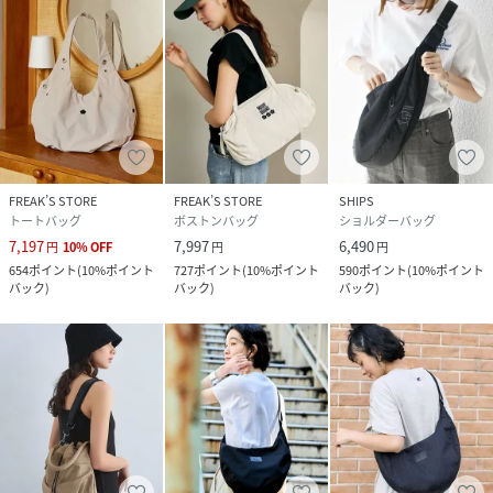
振り、足元をグルカサンダルで外すと、荷物が多い日のお出
かけも一気に都会的に仕上がって◎。
---
※商品の色味は、商品詳細画像をご確認ください。
※掲載画像の商品の色味は、屋外や屋内の光の照射や角度に
FREAK’S STORE
FREAK’S STORE
SHIPS
より実物と色味が異なる場合がございます。また表示のサイ
トートバッグ
ボストンバッグ
ショルダーバッグ
ズ感と実物は若干異なる場合もございますので、予めご了承
7,197
7,997
6,490
円
10
%
OFF
円
円
ください。
654
ポイント
(
10%ポイント
727
ポイント
(
10%ポイント
590
ポイント
(
10%ポイント
バック
)
バック
)
バック
)
※着用、お取り扱いの際は、商品についている品質表示とア
テンションタグを必ずご確認下さい。
性別タイプ
ユニセックス
原産国
中国