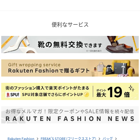
便利なサービス
Rakuten Fashion
FREAK’S STORE (フリークスストア)
バッグ
navigate_next
navigate_next
navigate_next