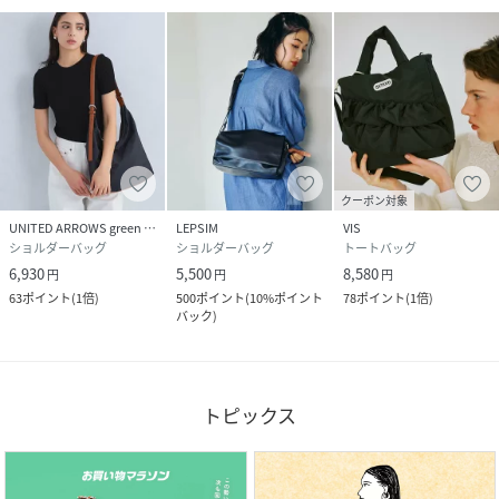
クーポン対象
UNITED ARROWS green label relaxing
LEPSIM
VIS
ショルダーバッグ
ショルダーバッグ
トートバッグ
6,930
5,500
8,580
円
円
円
63
ポイント
(
1倍
)
500
ポイント
(
10%ポイント
78
ポイント
(
1倍
)
バック
)
トピックス