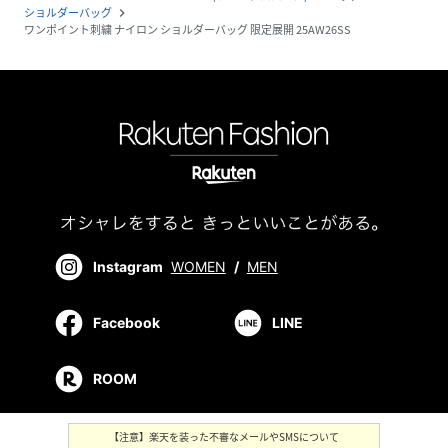
ショルダーバッグ
navigate_next
ワンポイント刺繍 ナイロン ショルダーバッグ 限定展開 25AW26SS
Instagram
WOMEN
/
MEN
Facebook
LINE
ROOM
【注意】楽天を装った不審なメールやSMSについて