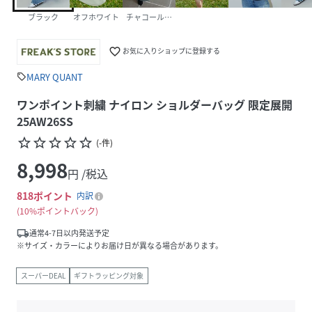
ブラック
オフホワイト
チャコールグレー
favorite_border
お気に入りショップに登録する
MARY QUANT
sell
ワンポイント刺繍 ナイロン ショルダーバッグ 限定展開
25AW26SS
star_border
star_border
star_border
star_border
star_border
(
-
件
)
8,998
円 /税込
818
ポイント
内訳
10%ポイントバック
local_shipping
通常4-7日以内発送予定
※サイズ・カラーによりお届け日が異なる場合があります。
スーパーDEAL
ギフトラッピング対象