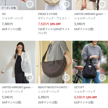
クーポン対象
VIS
FREAK’S STORE
UNITED ARROWS green label relaxing
ショルダーバッグ
ボディバッグ・ウエストポーチ
ショルダーバッグ
7,480
7,920
5,940
円
円
10
%
OFF
円
68
ポイント
(
1倍
)
720
ポイント
(
10%ポイント
54
ポイント
(
1倍
)
バック
)
UNITED ARROWS green label relaxing
BEAUTY&YOUTH UNITED ARROWS
SETUP7
ショルダーバッグ
ショルダーバッグ
ショルダーバッグ
5,940
6,490
6,930
円
円
円
12
%
OFF
54
ポイント
(
1倍
)
59
ポイント
(
1倍
)
63
ポイント
(
1倍
)