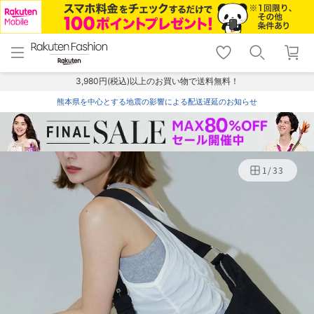
menu
home
search
favorite_border
shopping_cart
lock_outline
メニュー
トップ
検索
お気に入り
カート
ログイン
3,980円(税込)以上のお買い物で送料無料！
熊本県を中心とする地震の影響による配送遅延のお知らせ
1
/
33