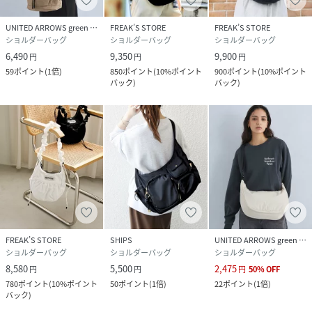
素材
ナイロン
UNITED ARROWS green label relaxing
FREAK’S STORE
FREAK’S STORE
ショルダーバッグ
ショルダーバッグ
ショルダーバッグ
サイズ
ONE SIZE
6,490
9,350
9,900
円
円
円
59
ポイント
(
1倍
)
850
ポイント
(
10%ポイント
900
ポイント
(
10%ポイント
品番
PD1430_3269375300004
バック
)
バック
)
(
3269375300004-03-99 PD1430
)
FREAK’S STORE
SHIPS
UNITED ARROWS green label relaxing
ショルダーバッグ
ショルダーバッグ
ショルダーバッグ
8,580
5,500
2,475
円
円
円
50
%
OFF
780
ポイント
(
10%ポイント
50
ポイント
(
1倍
)
22
ポイント
(
1倍
)
バック
)