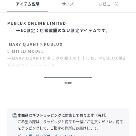
アイテム説明
サイズ
レビュー(-)
PUBLUX ONLINE LIMITED
→EC限定：店頭展開のない限定アイテムです。
MARY QUANT×PUBLUX
LIMITED MODEL
→MARY QUANTとタッグを組んで仕上げた、PUBLUX限定
販売のスペシャルモデル
お洒落さと使い勝手を兼ね備えたナイロンボディバッグ
more
●マットなナイロン素材を使用したショルダーバッグ
●マリクワのアイコンであるフラワーモチーフの刺繍と、
PUBLUXらしいカジュアルなデザインのバッグの組み合わせ
はここでしか出会えないアイテム
redeem
本商品はギフトラッピングに対応しております（有料）
●長めのショルダーベルトがアクセントになっており、肩掛
ご希望の際は、ラッピングと商品を一緒にご注文ください。商品
けから斜め掛けまで長さ調整が可能なところもポイント
をラッピングして、ご指定の住所にお届けします。
●内側には小物の収納に便利なファスナーポケット付き
ギフトラッピングサービスについて