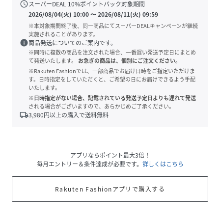
schedule
スーパーDEAL
10
%ポイントバック対象期間
2026/08/04(火) 10:00
〜
2026/08/11(火) 09:59
※本対象期間終了後、同一商品にてスーパーDEALキャンペーンが継続
実施されることがあります。
info
商品発送についてのご案内です。
※同時に複数の商品を注文された場合、一番遅い発送予定日にまとめ
て発送いたします。
お急ぎの商品は、個別にご注文ください。
※Rakuten Fashionでは、一部商品でお届け日時をご指定いただけま
す。日時指定をしていただくと、ご希望の日にお届けできるよう手配
いたします。
※日時指定がない場合、記載されている発送予定日よりも遅れて発送
される場合がございますので、あらかじめご了承ください。
local_shipping
3,980
円以上の購入で送料無料
アプリならポイント最大3倍！
毎月エントリー＆条件達成が必要です。
詳しくはこちら
Rakuten Fashionアプリで購入する