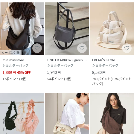
クーポン対象
miniministore
UNITED ARROWS green label relaxing
FREAK’S STORE
ショルダーバッグ
ショルダーバッグ
ショルダーバッグ
1,889
5,940
8,580
円
45
%
OFF
円
円
17
ポイント
(
1倍
)
54
ポイント
(
1倍
)
780
ポイント
(
10%ポイント
バック
)