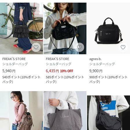
FREAK’S STORE
FREAK’S STORE
agnes b.
ショルダーバッグ
ショルダーバッグ
ショルダーバッグ
5,940
6,435
9,900
円
円
10
%
OFF
円
540
ポイント
(
10%ポイント
585
ポイント
(
10%ポイント
900
ポイント
(
10%ポイント
バック
)
バック
)
バック
)