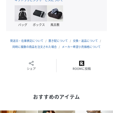
●A4サイズも楽々入り、物の出し入れもしやすい、口が大き
く開くデザイン
●軽量で使い勝手抜群
バッグ
ボックス
風呂敷
▼MARY QUANTコラボアイテム一覧はこちら
発送日・在庫表記について
置き配について
交換・返品について
同時に複数の商品を注文された場合
メーカー希望小売価格について
シェア
ROOMに投稿
◆おすすめコーディネート
デニムやイージーパンツ、手持ちのTシャツに合わせてラフ
にまとめ、大容量さを活かしてマザーズバッグとして使うの
がおすすめ。
ガーリーなキャミワンピースやビスチェ、コンパクトな半袖
おすすめのアイテム
サマーニットにソックス合わせでまとめると、ナイロンのカ
ジュアルさがありつつもマリクワムードが引き立ちます。
爽やかなセットアップやシアーシャツに合わせてクリーンに