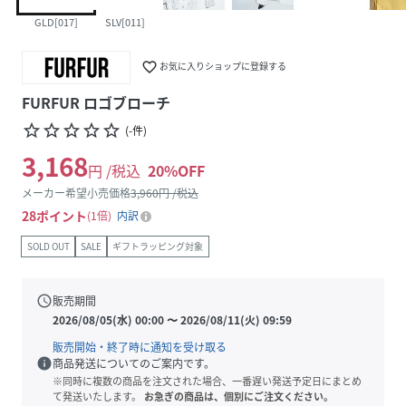
GLD[017]
SLV[011]
favorite_border
お気に入りショップに登録する
FURFUR ロゴブローチ
star_border
star_border
star_border
star_border
star_border
(
-
件
)
3,168
円 /税込
20
%OFF
メーカー希望小売価格
3,960
円 /税込
28
ポイント
1倍
内訳
SOLD OUT
SALE
ギフトラッピング対象
schedule
販売期間
2026/08/05(水) 00:00
〜
2026/08/11(火) 09:59
販売開始・終了時に通知を受け取る
info
商品発送についてのご案内です。
※同時に複数の商品を注文された場合、一番遅い発送予定日にまとめ
て発送いたします。
お急ぎの商品は、個別にご注文ください。