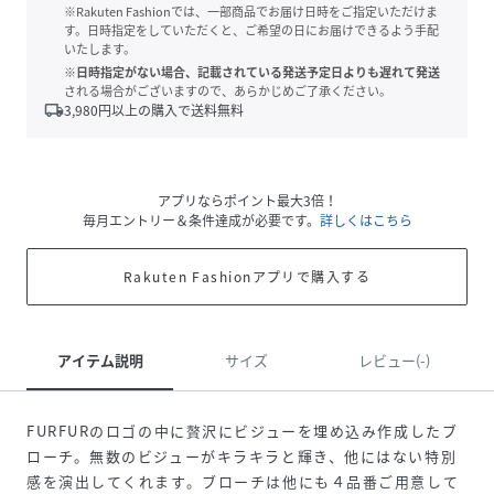
※Rakuten Fashionでは、一部商品でお届け日時をご指定いただけま
す。日時指定をしていただくと、ご希望の日にお届けできるよう手配
いたします。
※日時指定がない場合、記載されている発送予定日よりも遅れて発送
される場合がございますので、あらかじめご了承ください。
local_shipping
3,980
円以上の購入で送料無料
アプリならポイント最大3倍！
毎月エントリー＆条件達成が必要です。
詳しくはこちら
Rakuten Fashionアプリで購入する
アイテム説明
サイズ
レビュー(-)
FURFURのロゴの中に贅沢にビジューを埋め込み作成したブ
ローチ。無数のビジューがキラキラと輝き、他にはない特別
感を演出してくれます。ブローチは他にも４品番ご用意して