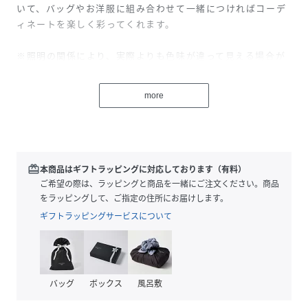
いて、バッグやお洋服に組み合わせて一緒につければコーデ
ィネートを楽しく彩ってくれます。
※照明の関係により、実際よりも色味が違って見える場合が
あります。
またパソコン・スマートフォンなどの環境により、若干製品
more
と画像のカラーが異なる場合もございます。予めご了承くだ
さい。
商品の色味は、商品単品画像をご参照下さい。
※商品画像はサンプルのため、色味やサイズ等の仕様に変更
がある場合がございますので、予めご了承ください。
redeem
本商品はギフトラッピングに対応しております（有料）
ご希望の際は、ラッピングと商品を一緒にご注文ください。商品
をラッピングして、ご指定の住所にお届けします。
性別タイプ
レディース
ギフトラッピングサービスについて
原産国
中国
素材
亜鉛合金・真鍮・ガラス
バッグ
ボックス
風呂敷
サイズ
F[99]