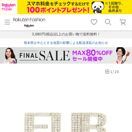
menu
home
search
favorite_border
shopping_cart
lock_outline
メニュー
トップ
検索
お気に入り
カート
ログイン
3,980円(税込)以上のお買い物で送料無料！
熊本県を中心とする地震の影響による配送遅延のお知らせ
1
/
20