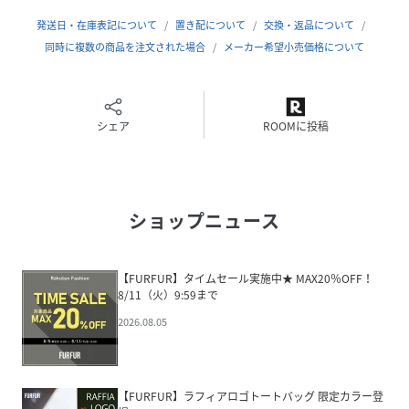
品番
PD0632_RWGG252512
発送日・在庫表記について
置き配について
交換・返品について
(
RWGG252512-Lv-3U PD0632
)
同時に複数の商品を注文された場合
メーカー希望小売価格について
シェア
ROOMに投稿
ショップニュース
【FURFUR】タイムセール実施中★ MAX20％OFF！
8/11（火）9:59まで
2026.08.05
【FURFUR】ラフィアロゴトートバッグ 限定カラー登