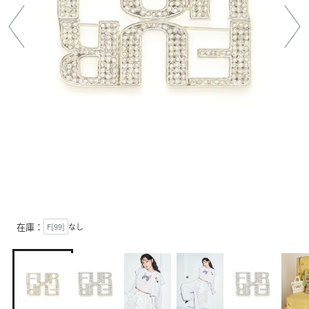
在庫：
F[99]
なし