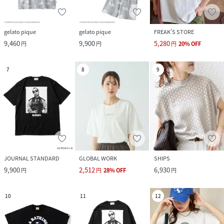
gelato pique
gelato pique
FREAK’S STORE
9,460
9,900
5,280
円
円
円
20
%
OFF
7
8
9
JOURNAL STANDARD
GLOBAL WORK
SHIPS
9,900
2,512
6,930
円
円
28
%
OFF
円
10
11
12