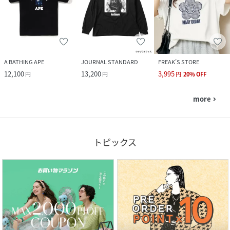
A BATHING APE
JOURNAL STANDARD
FREAK’S STORE
12,100
13,200
3,995
円
円
円
20
%
OFF
more
navigate_next
トピックス