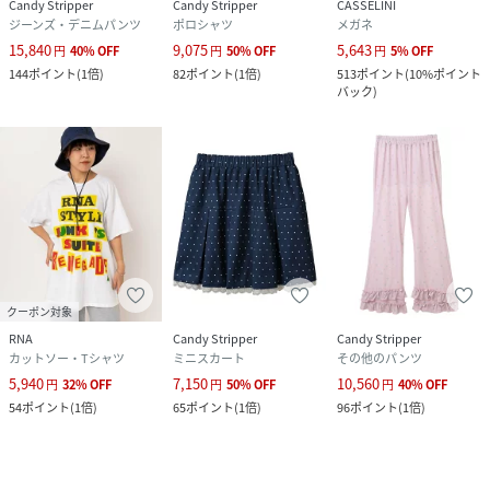
Candy Stripper
Candy Stripper
CASSELINI
ジーンズ・デニムパンツ
ポロシャツ
メガネ
15,840
9,075
5,643
円
40
%
OFF
円
50
%
OFF
円
5
%
OFF
144
ポイント
(
1倍
)
82
ポイント
(
1倍
)
513
ポイント
(
10%ポイント
バック
)
クーポン対象
RNA
Candy Stripper
Candy Stripper
カットソー・Tシャツ
ミニスカート
その他のパンツ
5,940
7,150
10,560
円
32
%
OFF
円
50
%
OFF
円
40
%
OFF
54
ポイント
(
1倍
)
65
ポイント
(
1倍
)
96
ポイント
(
1倍
)