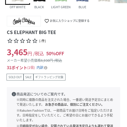
OFF WHITE
BLACK
LIGHT GREEN
BLUE
favorite_border
お気に入りショップに登録する
CS ELEPHANT BIG TEE
star_border
star_border
star_border
star_border
star_border
(
-
件
)
3,465
円 /税込
50
%OFF
メーカー希望小売価格
6,930
円 /税込
31
ポイント
1倍
内訳
SOLD OUT
SALE
ギフトラッピング対象
info
商品発送についてのご案内です。
※同時に複数の商品を注文された場合、一番遅い発送予定日にまとめ
て発送いたします。
お急ぎの商品は、個別にご注文ください。
※Rakuten Fashionでは、一部商品でお届け日時をご指定いただけま
す。日時指定をしていただくと、ご希望の日にお届けできるよう手配
いたします。
※日時指定がない場合、記載されている発送予定日よりも遅れて発送