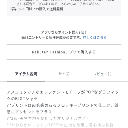
される場合がございますので、あらかじめご了承ください。
local_shipping
3,980
円以上の購入で送料無料
アプリならポイント最大3倍！
毎月エントリー＆条件達成が必要です。
詳しくはこちら
Rakuten Fashionアプリで購入する
アイテム説明
サイズ
レビュー(-)
アメコミタッチなエレファントモチーフがPOPなグラフィッ
クのBIGTシャツ
??プリントは起毛感のあるフロッキープリントで仕上げ、質
感にアクセントをプラス
??26/-天竺生地を使用したオリジナルボディ
??やわらかいコットン100%の生地を使用し着心地も抜群