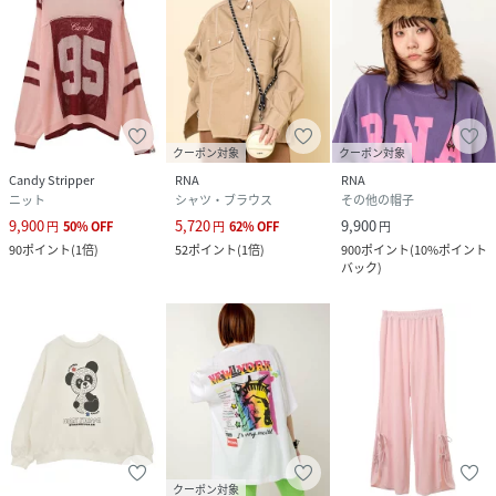
クーポン対象
クーポン対象
Candy Stripper
RNA
RNA
ニット
シャツ・ブラウス
その他の帽子
9,900
5,720
9,900
円
50
%
OFF
円
62
%
OFF
円
90
ポイント
(
1倍
)
52
ポイント
(
1倍
)
900
ポイント
(
10%ポイント
バック
)
クーポン対象