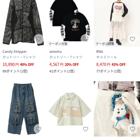
クーポン対象
クーポン対象
Candy Stripper
aimoha
RNA
カットソー・Tシャツ
カットソー・Tシャツ
キャミソール
10,890
4,567
8,470
円
40
%
OFF
円
20
%
OFF
円
43
%
OFF
99
ポイント
(
1倍
)
41
ポイント
(
1倍
)
77
ポイント
(
1倍
)