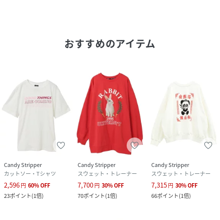
おすすめのアイテム
Candy Stripper
Candy Stripper
Candy Stripper
カットソー・Tシャツ
スウェット・トレーナー
スウェット・トレーナー
2,596
7,700
7,315
円
60
%
OFF
円
30
%
OFF
円
30
%
OFF
23
ポイント
(
1倍
)
70
ポイント
(
1倍
)
66
ポイント
(
1倍
)