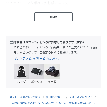
??ヒップラインも隠れる安心感のある丈
??様々な着こなしに対応できる適度なビッグシルエット
??ユニセックスで着こなしが楽しめるデザイン
more
＃CandyStripper＃オリジナルTシャツ
性別タイプ
ユニセックス
redeem
本商品はギフトラッピングに対応しております（有料）
ご希望の際は、ラッピングと商品を一緒にご注文ください。商品
素材
コットン100％
をラッピングして、ご指定の住所にお届けします。
ギフトラッピングサービスについて
サイズ
F
品番
PD0446_1254616
(
1254616-02-9 PD0446
)
バッグ
ボックス
風呂敷
発送日・在庫表記について
置き配について
交換・返品について
同時に複数の商品を注文された場合
メーカー希望小売価格について