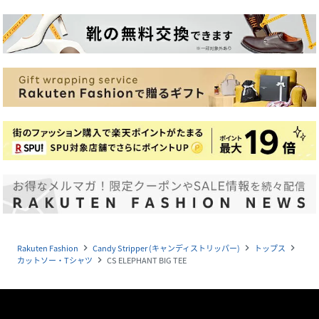
Rakuten Fashion
Candy Stripper (キャンディストリッパー)
トップス
navigate_next
navigate_next
navigate_next
カットソー・Tシャツ
CS ELEPHANT BIG TEE
navigate_next