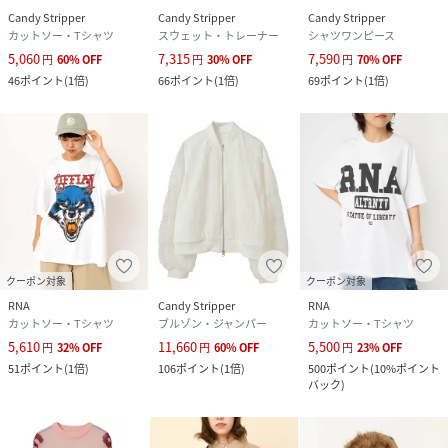
Candy Stripper
Candy Stripper
Candy Stripper
カットソー・Tシャツ
スウェット・トレーナー
シャツワンピース
5,060
7,315
7,590
円
60
%
OFF
円
30
%
OFF
円
70
%
OFF
46
ポイント
(
1倍
)
66
ポイント
(
1倍
)
69
ポイント
(
1倍
)
クーポン対象
クーポン対象
RNA
Candy Stripper
RNA
カットソー・Tシャツ
ブルゾン・ジャンパー
カットソー・Tシャツ
5,610
11,660
5,500
円
32
%
OFF
円
60
%
OFF
円
23
%
OFF
51
ポイント
(
1倍
)
106
ポイント
(
1倍
)
500
ポイント
(
10%ポイント
バック
)