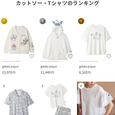
カットソー・Tシャツ
のランキング
1
2
3
gelato pique
gelato pique
gelato pique
13,970
11,440
6,160
円
円
円
4
5
6