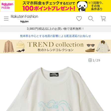
menu
home
search
favorite_border
shopping_cart
lock_outline
メニュー
トップ
検索
お気に入り
カート
ログイン
3,980円(税込)以上のお買い物で送料無料！
熊本県を中心とする地震の影響による配送遅延のお知らせ
1
/
29