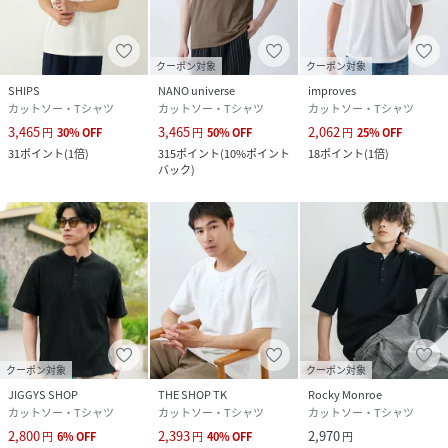
クーポン対象
クーポン対象
SHIPS
NANO universe
improves
カットソー・Tシャツ
カットソー・Tシャツ
カットソー・Tシャツ
3,465
3,465
2,062
円
30
%
OFF
円
50
%
OFF
円
25
%
OFF
31
ポイント
(
1倍
)
315
ポイント
(
10%ポイント
18
ポイント
(
1倍
)
バック
)
クーポン対象
クーポン対象
JIGGYS SHOP
THE SHOP TK
Rocky Monroe
カットソー・Tシャツ
カットソー・Tシャツ
カットソー・Tシャツ
2,800
2,393
2,970
円
6
%
OFF
円
40
%
OFF
円