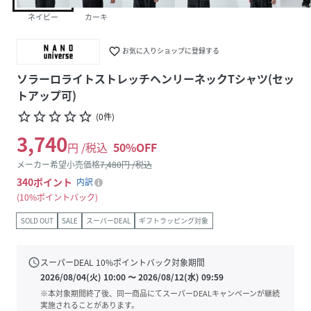
ネイビー
カーキ
favorite_border
お気に入りショップに登録する
ソラーロライトストレッチヘンリーネックTシャツ(セッ
トアップ可)
star_border
star_border
star_border
star_border
star_border
(
0
件
)
3,740
円 /税込
50
%OFF
メーカー希望小売価格
7,480
円 /税込
340
ポイント
内訳
10%ポイントバック
SOLD OUT
SALE
スーパーDEAL
ギフトラッピング対象
schedule
スーパーDEAL
10
%ポイントバック対象期間
2026/08/04(火) 10:00
〜
2026/08/12(水) 09:59
※本対象期間終了後、同一商品にてスーパーDEALキャンペーンが継続
実施されることがあります。