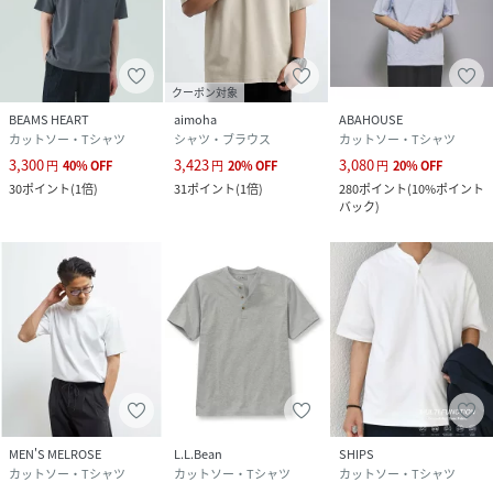
クーポン対象
BEAMS HEART
aimoha
ABAHOUSE
カットソー・Tシャツ
シャツ・ブラウス
カットソー・Tシャツ
3,300
3,423
3,080
円
40
%
OFF
円
20
%
OFF
円
20
%
OFF
30
ポイント
(
1倍
)
31
ポイント
(
1倍
)
280
ポイント
(
10%ポイント
バック
)
MEN'S MELROSE
L.L.Bean
SHIPS
カットソー・Tシャツ
カットソー・Tシャツ
カットソー・Tシャツ