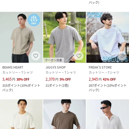
バック
)
います。正しい色味はスタジオ画像の色味をご参照くださ
い。
◆お気に入り登録でアイテム情報をゲット◆
気になるアイテムをお気に入り登録して、
性別タイプ
メンズ
クーポン対象
原産国
中国製
BEAMS HEART
JIGGYS SHOP
FREAK’S STORE
カットソー・Tシャツ
カットソー・Tシャツ
カットソー・Tシャツ
素材
-
3,465
2,370
2,945
円
30
%
OFF
円
5
%
OFF
円
41
%
OFF
315
ポイント
(
10%ポイント
21
ポイント
(
1倍
)
267
ポイント
(
10%ポイント
サイズ
Ｍ、Ｌ
バック
)
バック
)
品番
PC9400_668
(
668-5124237-120-20 PC9400
)