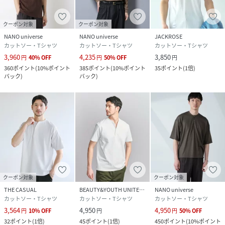
※標準体型を基にした目安でございます。
予めご理解、ご了承の上お買い求めください。
クーポン対象
クーポン対象
※該当の無いサイズも記載しておりますので、展開サイズを
NANO universe
NANO universe
JACKROSE
ご参考ください。
カットソー・Tシャツ
カットソー・Tシャツ
カットソー・Tシャツ
3,960
4,235
3,850
円
40
%
OFF
円
50
%
OFF
円
■取扱方法
360
ポイント
(
10%ポイント
385
ポイント
(
10%ポイント
35
ポイント
(
1倍
)
単独洗いをして下さい。色物（特に濃色）と白物・淡色物は
バック
)
バック
)
分けて洗ってください。蛍光増白剤が入っていない洗剤を使
用して下さい。濡れたままの放置や、長時間の浸漬はしない
で下さい。形をととのえてから干して下さい。アイロンは、
裏から当てて下さい。こちらの商品は水や雨に濡れたり、汗
による湿気、乾燥状態での摩擦により、薄い色の衣服などに
色移りする可能性がございます。予めご了承いただき、ご使
用の際にはご注意くださいますようお願い致します。
※サンプルにて撮影、採寸を行う為、実際にお届けする商品
クーポン対象
クーポン対象
と仕様やサイズが異なる場合がございます。予約時は生産の
THE CASUAL
BEAUTY&YOUTH UNITED ARROWS
NANO universe
カットソー・Tシャツ
カットソー・Tシャツ
カットソー・Tシャツ
都合上、お届け予定時期が前後する場合もございますので、
3,564
4,950
4,950
円
10
%
OFF
円
円
50
%
OFF
予めご了承下さい。
32
ポイント
(
1倍
)
45
ポイント
(
1倍
)
450
ポイント
(
10%ポイント
※光の当たり具合や撮影環境により色味が異なる場合がござ