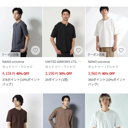
■シリーズ
6685121211 ソラーロライトストレッチワイドカラーシャ
ツ 半袖（セットアップ可）
6685124236 ソラーロライトストレッチクルーネックＴシ
ャツ（セットアップ可）
6685112211 ソラーロライトストレッチワイドカラージャ
ケット （セットアップ可）
クーポン対象
クーポン対象
6685127219 ソラーロライトストレッチテーパードイージ
NANO universe
UNITED ARROWS LTD. OUTLET
NANO universe
ーパンツ（セットアップ可）
カットソー・Tシャツ
カットソー・Tシャツ
カットソー・Tシャツ
4,158
3,190
3,960
円
40
%
OFF
円
50
%
OFF
円
40
%
OFF
■サイズ感
378
ポイント
(
10%ポイント
29
ポイント
(
1倍
)
360
ポイント
(
10%ポイント
・着回しのきくスタンダードシルエット
バック
)
バック
)
【推奨サイズ】
Sサイズ: 163-170cm
Mサイズ: 168-175cm
Lサイズ: 173-180cm
XLサイズ: 175-182cm