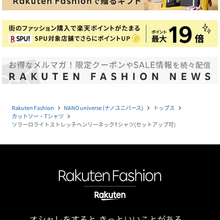
Rakuten Fashion
NANO universe (ナノユニバース)
トップス
navigate_next
navigate_next
navigate_next
カットソー・Tシャツ
navigate_next
ソラーロライトストレッチヘンリーネックTシャツ(セットアップ可)