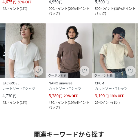
4,675
4,950
5,500
円
50
%
OFF
円
円
42
ポイント
(
1倍
)
900
ポイント
(
20%ポイント
500
ポイント
(
10%ポイント
バック
)
バック
)
クーポン対象
クーポン対象
JACKROSE
NANO universe
CPCM
カットソー・Tシャツ
カットソー・Tシャツ
カットソー・Tシャツ
4,730
5,280
3,190
円
円
20
%
OFF
円
19
%
OFF
43
ポイント
(
1倍
)
480
ポイント
(
10%ポイント
29
ポイント
(
1倍
)
バック
)
関連キーワードから探す