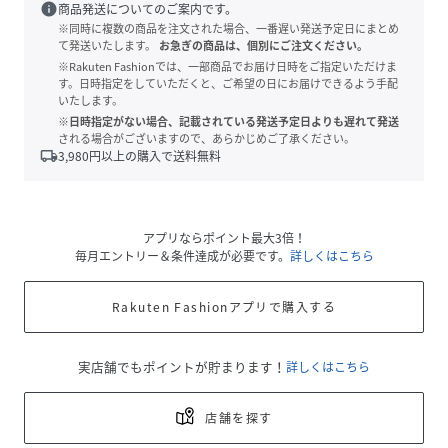
info
商品発送についてのご案内です。
※同時に複数の商品を注文された場合、一番遅い発送予定日にまとめ
て発送いたします。
お急ぎの商品は、個別にご注文ください。
※Rakuten Fashionでは、一部商品でお届け日時をご指定いただけま
す。日時指定をしていただくと、ご希望の日にお届けできるよう手配
いたします。
※日時指定がない場合、記載されている発送予定日よりも遅れて発送
される場合がございますので、あらかじめご了承ください。
local_shipping
3,980
円以上の購入で送料無料
アプリならポイント最大3倍！
毎月エントリー＆条件達成が必要です。
詳しくはこちら
Rakuten Fashionアプリで購入する
実店舗でもポイントが貯まります！
詳しくはこちら
店舗を探す