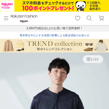
menu
home
search
favorite_border
shopping_cart
lock_outline
メニュー
トップ
検索
お気に入り
カート
ログイン
3,980円(税込)以上のお買い物で送料無料！
熊本県を中心とする地震の影響による配送遅延のお知らせ
1
/
22