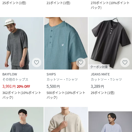
25
ポイント
(
1倍
)
21
ポイント
(
1倍
)
270
ポイント
(
10%ポイント
バック
)
クーポン対象
BAYFLOW
SHIPS
JEANS MATE
その他のトップス
カットソー・Tシャツ
カットソー・Tシャツ
3,991
5,500
3,289
円
20
%
OFF
円
円
362
ポイント
(
10%ポイント
500
ポイント
(
10%ポイント
29
ポイント
(
1倍
)
バック
)
バック
)