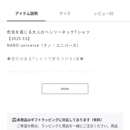
アイテム説明
サイズ
レビュー(0)
色気を感じる大人のヘンリーネックTシャツ
【2025 SS】
NANO universe（ナノ・ユニバース）
◆変化のあるTシャツで差をつける1着◆
鮮やかな深みあるカラーで大人の色気を感じるヘンリーネッ
クTシャツ。カジュアルに見えがちなTシャツスタイルに、品
とクラス感を演出するアイテムです。
more
■デザイン
・品を感じさせるミニマル設計
・一味違う風合いのヘンリーネック
・さりげないアクセントになるネック釦
redeem
本商品はギフトラッピングに対応しております（有料）
・他のTシャツスタイルに差がつく1枚
ご希望の際は、ラッピングと商品を一緒にご注文ください。商品