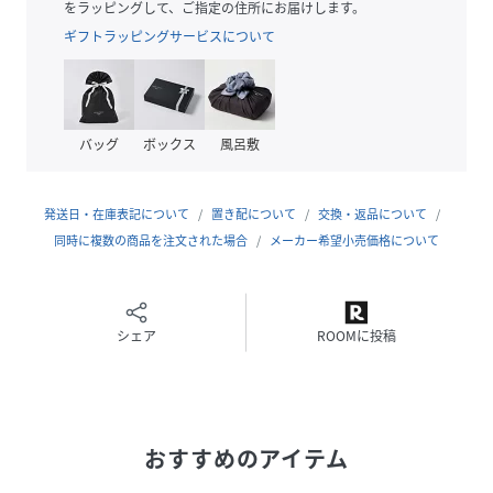
をラッピングして、ご指定の住所にお届けします。
■素材
ギフトラッピングサービスについて
・ソラーロSZ天竺を採用
・20番のZ撚りコットンと100デニールのS撚りポリエステル
を交互に編立て
・撚り方向の違いにより形態安定性を実現
バッグ
ボックス
風呂敷
・洗濯後の斜行が少なくなる仕様
・色に深みが生まれ、見る角度によって色の変化を楽しめる
1着
発送日・在庫表記について
置き配について
交換・返品について
・手洗いに対応したウォッシャブル素材
同時に複数の商品を注文された場合
メーカー希望小売価格について
■カラー展開
・落ち着きのあるカーキとネイビーの2色展開
シェア
ROOMに投稿
■コーディネート
・同素材のイージーパンツとのセットアップスタイルが今夏
おすすめ
・デニムとシャツに合わせるカジュアルな着こなしも叶えた
おすすめのアイテム
いスタイリング
・スラックスとのキレイめスタイリングも◎